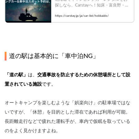
探しなら、Carstayへ！知床・富良野・洞
爺湖など絶景スポットをバンライフで満
https://carstay.jp/ja/car-list/hokkaido/
喫。豊富な車種から理想の一台を選んで
今すぐ予約！
道の駅は基本的に「車中泊NG」
「道の駅」
は、
交通事故を防止するための休憩場所として設
置されている施設
です。
オートキャンプを楽しむような「娯楽向け」の駐車場ではな
いですが、「休憩」を目的とした滞在であれば利用が可能。
長距離走行などで疲れた運転手が、車内で仮眠を取っている
のをよく見かけますよね。