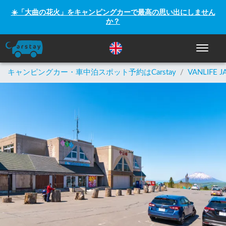
☀️「大曲の花火」をキャンピングカーで最高の思い出にしません
か？
ナビゲー
キャンピングカー・車中泊スポット予約はCarstay
/
VANLIFE J