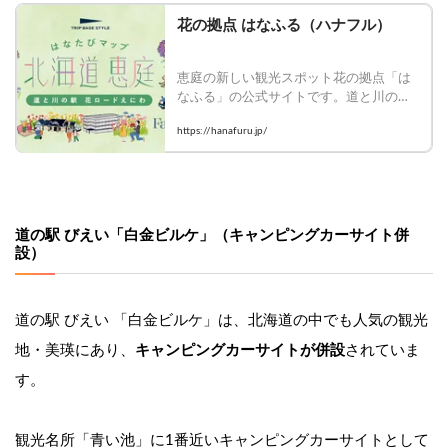
花の拠点 はなふる（ハナフル）
恵庭の新しい観光スポット花の拠点「は
なふる」の公式サイトです。道と川の駅
「花ロードえにわ」、農畜産物直売所
https://hanafuru.jp/
「かのな」に、新規施設として、７つの
テーマガーデンからなる「ガーデンエリ
ア」やえにわファミリーガーデン「りり
あ」、「RVパーク 花ロードえにわ」など
子どもから大人まで楽しめる施設情報を
掲載中。
道の駅 びえい「白金ビルケ」（キャンピングカーサイト併
設）
道の駅 びえい 「白金ビルケ」は、北海道の中でも人気の観光
地・美瑛にあり、
キャンピングカーサイトが併設
されていま
す。
観光名所「青い池」に1番近いキャンピングカーサイトとして