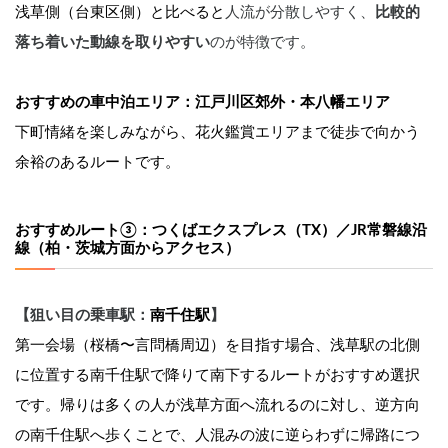
浅草側（台東区側）と比べると
人流が分散しやすく、
比較的
落ち着いた動線を取りやすい
のが特徴です。
おすすめの車中泊エリア：江戸川区郊外・本八幡エリア
下町情緒を楽しみながら、花火鑑賞エリアまで徒歩で向かう
余裕のあるルートです。
おすすめルート③：つくばエクスプレス（TX）／JR常磐線沿
線（柏・茨城方面からアクセス）
【狙い目の乗車駅：
南千住駅
】
第一会場（桜橋〜言問橋周辺）を目指す場合、浅草駅の北側
に位置する南千住駅で降りて南下するルートがおすすめ選択
です。帰りは多くの人が浅草方面へ流れるのに対し、逆方向
の南千住駅へ歩くことで、人混みの波に逆らわずに帰路につ