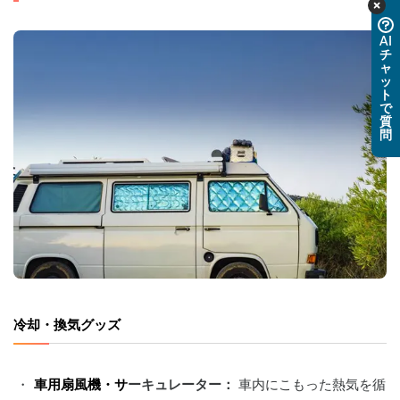
AI
チ
ャ
ッ
ト
で
質
問
冷却・換気グッズ
車用扇風機・サ
ーキュレーター：
 車内にこもった熱気を循