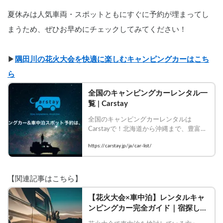
夏休みは人気車両・スポットともにすぐに予約が埋まってし
まうため、ぜひお早めにチェックしてみてください！
▶︎
隅田川の花火大会を快適に楽しむキャンピングカーはこち
ら
全国のキャンピングカーレンタル一
覧 | Carstay
全国のキャンピングカーレンタルは
Carstayで！北海道から沖縄まで、豊富な
車種・装備のキャンピングカーを比較し
https://carstay.jp/ja/car-list/
て今すぐ予約！
【関連記事はこちら】
【花火大会×車中泊】レンタルキャ
ンピングカー完全ガイド｜宿探し・
混雑回避・持ち物まで徹底解説 | 