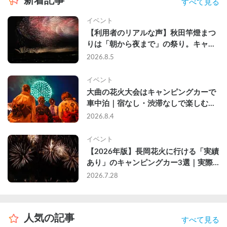
新着記事
すべて見る
イベント
【利用者のリアルな声】秋田竿燈まつ
りは「朝から夜まで」の祭り。キャン
ピングカーで行った2組の記録
2026.8.5
イベント
大曲の花火大会はキャンピングカーで
車中泊｜宿なし・渋滞なしで楽しむ
2026年完全ガイド
2026.8.4
イベント
【2026年版】長岡花火に行ける「実績
あり」のキャンピングカー3選｜実際
に利用したゲストのレビュー付き
2026.7.28
人気の記事
すべて見る