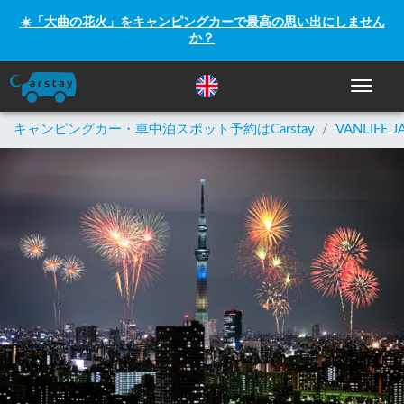
☀️「大曲の花火」をキャンピングカーで最高の思い出にしません
か？
ナビゲー
キャンピングカー・車中泊スポット予約はCarstay
/
VANLIFE J