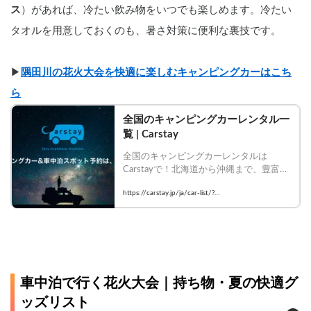
ス
）があれば、冷たい飲み物をいつでも楽しめます。冷たい
タオルを用意しておくのも、暑さ対策に便利な裏技です。
▶︎
隅田川の花火大会を快適に楽しむキャンピングカーはこち
ら
全国のキャンピングカーレンタル一
覧 | Carstay
全国のキャンピングカーレンタルは
Carstayで！北海道から沖縄まで、豊富な
車種・装備のキャンピングカーを比較し
https://carstay.jp/ja/car-list/?
て今すぐ予約！
airConditioner=true&carAC=true&outerSocket=true
&refrigerator=true&rvBattery=true
車中泊で行く花火大会｜持ち物・夏の快適グ
ッズリスト