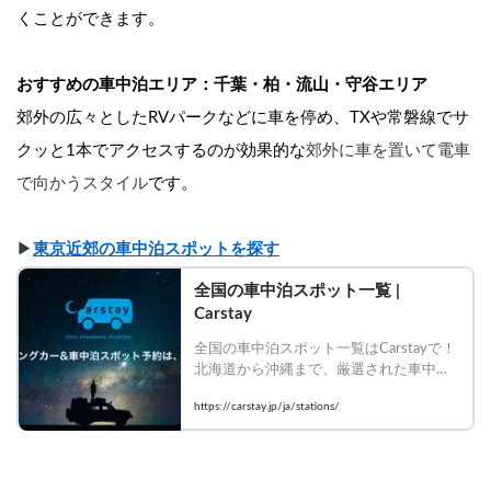
くことができます。
おすすめの車中泊エリア：千葉・柏・流山・守谷エリア
郊外の広々としたRVパークなどに車を停め、TXや常磐線でサ
クッと1本でアクセスするのが効果的な
郊外に車を置いて電車
で向かうスタイル
です。
▶︎
東京近郊の車中泊スポットを探す
全国の車中泊スポット一覧 | 
Carstay
全国の車中泊スポット一覧はCarstayで！
北海道から沖縄まで、厳選された車中泊
場所を設備・口コミで比較して今すぐ予
https://carstay.jp/ja/stations/
約！