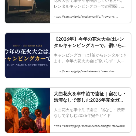
花火大会で車中泊を検討している方へ。
Carstayの情報発信メディア
レンタルキャンピングカーでの宿探しに
VANLIFE JAPAN
困らないための考え方から、混雑回避の
https://carstay.jp/ja/media/vanlife/fireworks-
コツ、持ち物、注意点、車中泊スポット
shachuhaku-guide/
の選び方まで、夏のイベントを快適に楽
しむためのポイントをまとめて解説しま
す。
【2026年】今年の花火大会はレン
タルキャンピングカーで。宿いら
ず・人混み知らずの動く特等席ガイ
キャンピングカーは1泊からレンタルでき
ド | Carstayの情報発信メディア
ます。今年の花火大会は宿いらず・人混
VANLIFE JAPAN
み知らずの「動く特等席」で。長岡・大
https://carstay.jp/ja/media/event/fireworks-
曲・土浦の日程と空き車両の探し方も。
campingcar-2026/
大曲花火を車中泊で遠征｜宿なし・
渋滞なしで楽しむ2026年完全ガイ
ド | Carstayの情報発信メディア
大曲花火を車中泊で遠征｜宿なし・渋滞
VANLIFE JAPAN
なしで楽しむ2026年完全ガイド
https://carstay.jp/ja/media/event/omagari-firework/