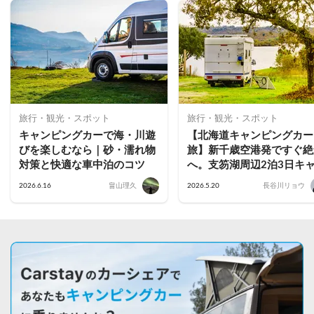
旅行・観光・スポット
旅行・観光・スポット
キャンピングカーで海・川遊
【北海道キャンピングカー
びを楽しむなら｜砂・濡れ物
旅】新千歳空港発ですぐ絶
対策と快適な車中泊のコツ
へ。支笏湖周辺2泊3日キ
ピングカー旅ガイド
2026.6.16
畠山理久
2026.5.20
長谷川リョウ