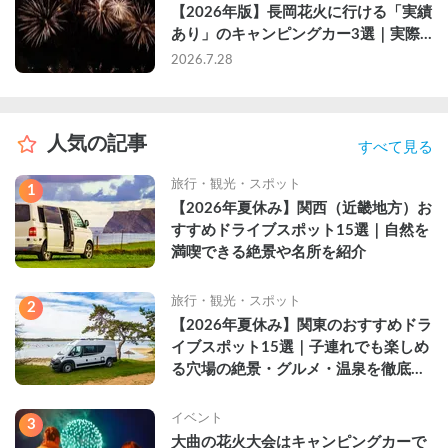
【2026年版】長岡花火に行ける「実績
あり」のキャンピングカー3選｜実際
に利用したゲストのレビュー付き
2026.7.28
人気の記事
すべて見る
旅行・観光・スポット
1
【2026年夏休み】関西（近畿地方）お
すすめドライブスポット15選｜自然を
満喫できる絶景や名所を紹介
旅行・観光・スポット
2
【2026年夏休み】関東のおすすめドラ
イブスポット15選｜子連れでも楽しめ
る穴場の絶景・グルメ・温泉を徹底解
説
イベント
3
大曲の花火大会はキャンピングカーで