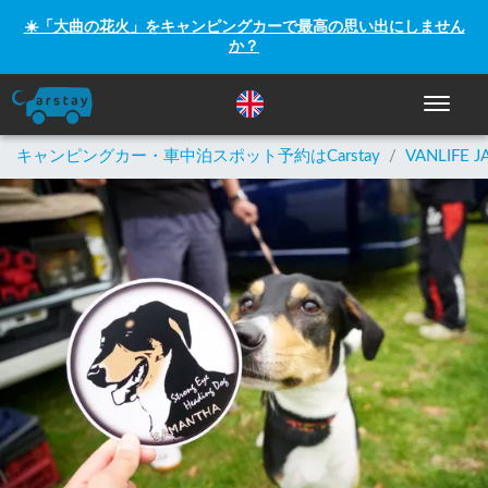
☀️「大曲の花火」をキャンピングカーで最高の思い出にしません
か？
ナビゲー
キャンピングカー・車中泊スポット予約はCarstay
/
VANLIFE J