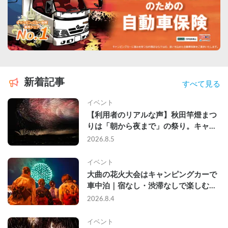
新着記事
すべて見る
イベント
【利用者のリアルな声】秋田竿燈まつ
りは「朝から夜まで」の祭り。キャン
ピングカーで行った2組の記録
2026.8.5
イベント
大曲の花火大会はキャンピングカーで
車中泊｜宿なし・渋滞なしで楽しむ
2026年完全ガイド
2026.8.4
イベント