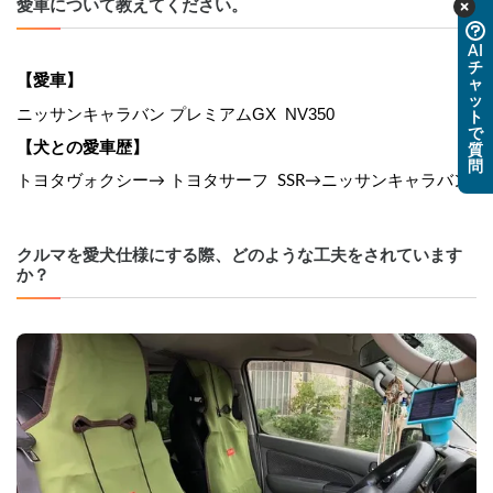
愛車について教えてください。
AI
チ
【愛車】
ャ
ッ
ニッサンキャラバン プレミアムGX  NV350
ト
で
【犬との愛車歴】
質
問
トヨタヴォクシー→ トヨタサーフ  SSR→ニッサンキャラバン
クルマを愛犬仕様にする際、どのような工夫をされています
か？