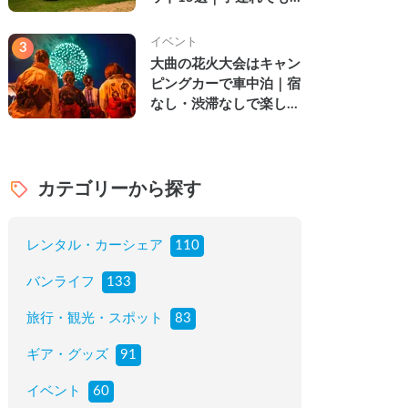
楽しめる穴場の絶景・グ
ルメ・温泉を徹底解説
イベント
3
大曲の花火大会はキャン
ピングカーで車中泊｜宿
なし・渋滞なしで楽しむ
2026年完全ガイド
カテゴリーから探す
レンタル・カーシェア
110
バンライフ
133
旅行・観光・スポット
83
ギア・グッズ
91
イベント
60