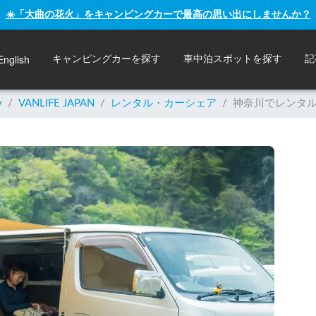
☀️「大曲の花火」をキャンピングカーで最高の思い出にしませんか？
English
キャンピングカーを探す
車中泊スポットを探す
記
y
/
VANLIFE JAPAN
/
レンタル・カーシェア
/
神奈川でレンタル