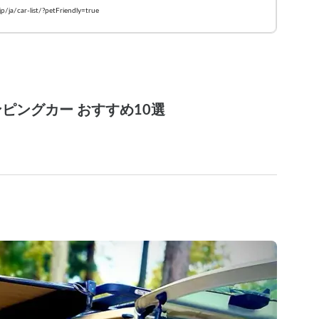
カー一覧
.jp/ja/car-list/?petFriendly=true
ピングカー おすすめ10選