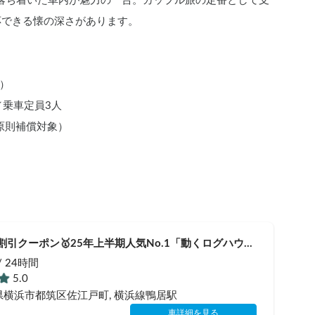
調の落ち着いた車内が魅力の一台。カップル旅の定番として支
応できる懐の深さがあります。
料）
／乗車定員3人
原則補償対象）
0円割引クーポン🥇25年上半期人気No.1「動くログハウス
ップルに大人気✨】【ペット旅🐕】📌内容充実なのに格
 / 24時間
リジナル保険プラン」を準備👍
5.0
県横浜市都筑区佐江戸町
, 横浜線鴨居駅
車詳細を見る