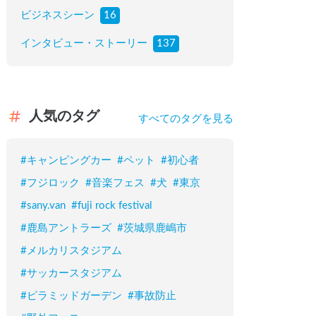
ビジネスシーン
16
インタビュー・ストーリー
137
人気のタグ
すべてのタグを見る
#
キャンピングカー
#
ペット
#
初心者
#
フジロック
#
音楽フェス
#
犬
#
東京
#
sany.van
#
fuji rock festival
#
鹿島アントラーズ
#
茨城県鹿嶋市
#
メルカリスタジアム
#
サッカースタジアム
#
ピラミッドガーデン
#
事故防止