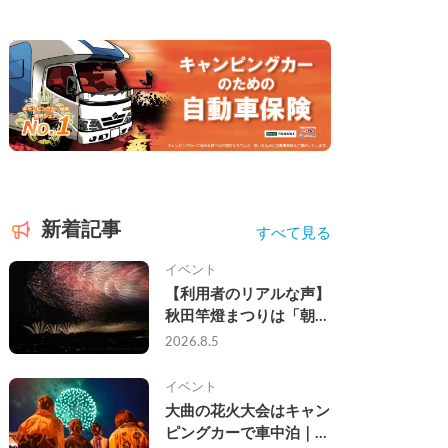
新着記事
すべて見る
イベント
【利用者のリアルな声】
秋田竿燈まつりは「朝か
ら夜まで」の祭り。キャ
2026.8.5
ンピングカーで行った2
組の記録
イベント
大曲の花火大会はキャン
ピングカーで車中泊｜宿