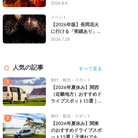
なし・渋滞なしで楽しむ
2026.8.4
2026年完全ガイド
イベント
【2026年版】長岡花火
に行ける「実績あり」の
キャンピングカー3選｜
2026.7.28
実際に利用したゲストの
レビュー付き
人気の記事
すべて見る
旅行・観光・スポット
1
【2026年夏休み】関西
（近畿地方）おすすめド
ライブスポット15選｜
自然を満喫できる絶景や
名所を紹介
旅行・観光・スポット
2
【2026年夏休み】関東
のおすすめドライブスポ
ット15選｜子連れでも