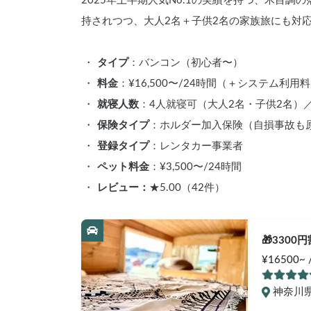
2025年上半期人気No.1の実績を持つ、木目
持されつつ、大人2名＋子供2名の家族旅にも対
タイプ
：バンコン（初心者〜）
料金
：¥16,500〜/24時間（＋システム利用
就寝人数
：4人就寝可（大人2名・子供2名）
保険タイプ
：ホルダー加入保険（自損事故も
登録タイプ
：レンタカー事業者
ペット料金
：¥3,500〜/24時間
レビュー：
★5.00（42件）
🎁330
🪵」【カ
¥16500~
安の「オ
神奈川