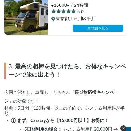
ペットもご一緒に🐕　初キャンピン
¥15000~ / 24時間
グカー🔰　音楽フェス・ソロキャ
5.0
ン・女子会・夫婦二人旅・ワンコ旅
東京都江戸川区平井
にオススメ
車詳細を見る
3. 最高の相棒を見つけたら、お得なキャンペ
ーンで旅に出よう！
今回ご紹介した車両も、もちろん
「長期旅応援キャンペー
ン」
の対象です！
特典：5日間（120時間）以上の予約で、システム利用料が半
額！
① まず、Carstayから【15,000円以上】お得に！
5日間利用の場合：
 システム利用料30,000円 → 