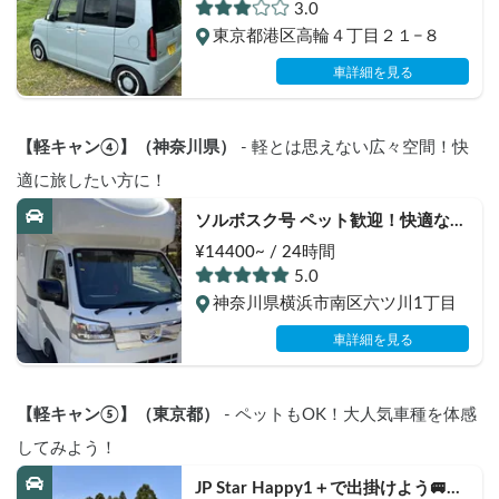
available
3.0
東京都港区高輪４丁目２１−８
車詳細を見る
【軽キャン④】（神奈川県）
 - 軽とは思えない広々空間！快
適に旅したい方に！
ソルボスク号 ペット歓迎！快適な軽
キャンで車中泊！
¥14400~ / 24時間
5.0
神奈川県横浜市南区六ツ川1丁目
車詳細を見る
【軽キャン⑤】（東京都）
 - ペットもOK！大人気車種を体感
してみよう！
JP Star Happy1＋で出掛けよう🚐　