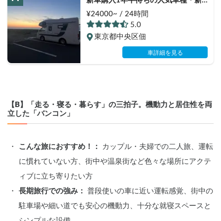
新車購入1年半待ちの人気車種・新
型★セレンゲティ525（4WD）★で
¥24000~ / 24時間
絶好のアウトドアシーズンを楽しも
5.0
う！
東京都中央区佃
車詳細を見る
【B】「走る・寝る・暮らす」の三拍子。機動力と居住性を両
立した「バンコン」
こんな旅におすすめ！：
 カップル・夫婦での二人旅、運転
に慣れていない方、街中や温泉街など色々な場所にアクテ
ィブに立ち寄りたい方
長期旅行での強み：
 普段使いの車に近い運転感覚、街中の
駐車場や細い道でも安心の機動力、十分な就寝スペースと
シンプルな設備。