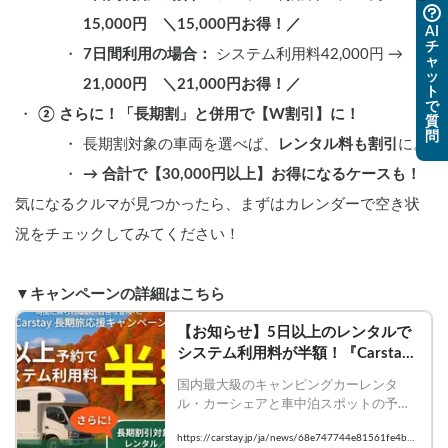
15,000円　＼15,000円お得！／
AI
チ
7日間利用の場合：
 システム利用料42,000円 → 
ャ
ッ
21,000円　＼21,000円お得！／
ト
で
② さらに！「長期割」と併用で【W割引】に！
質
問
長期割対象の車両を選べば、
レンタル料も割引
に。
→ 合計で【30,000円以上】お得になるケースも！
気になるクルマが見つかったら、まずはカレンダーで空き状
況をチェックしてみてください！
▼キャンペーンの詳細はこちら
【お知らせ】5日以上のレンタルで
システム利用料が半額！『Carstay 
長期旅応援キャンペーン』開催中
国内最大級のキャンピングカーレンタ
ル・カーシェアと車中泊スポットの予約
など「バンライフ※」のプラットフォー
https://carstay.jp/ja/news/68e747744e81561fe4b23
ム事業を展開するCarstay（カーステイ）