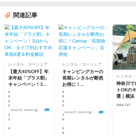
関連記事
レンタル・カーシェア
レンタル・カーシェア
【最大40%OFF】年
キャンピングカーの
レンタル・
末年始「プラス割」
長期レンタルが断然
神奈川で
キャンペーン！3泊
お得に！
トOKの
からOK、タイプ別
Carstay「長期旅応
2
2
選｜横浜
おすすめ車両8選＆
0
援キャンペーン」活
0
2
2
名・藤沢
料金解説
用術
2026.7.27
5
5
倉のおす
.
VANLIFE JAPAN 編集
.
VANLIFE JAPAN 編集
1
部
1
部
1
0
.
.
4
1
0