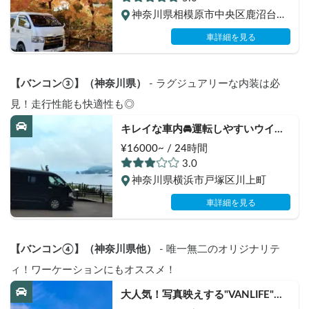
数】初心者におすすめハイエース
神奈川県相模原市中央区鹿沼台一
丁目10
車詳細を見る
【バンコン③】（神奈川県）
 - ラグジュアリーな内装は必
見！走行性能も快適性も◎
キレイな車内🚘運転しやすいウイン
ドスケープ号🌞オプション多数でコ
¥16000~ / 24時間
スパ抜群！24時間対応可能！
3.0
神奈川県横浜市戸塚区川上町
車詳細を見る
【バンコン④】（神奈川県他）
 - 唯一無二のオリジナリテ
ィ！ワーケーションにもオススメ！
大人気！写真映えする"VANLIFE"キ