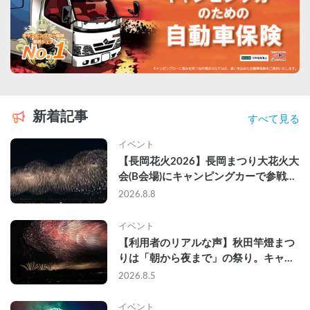
新着記事
すべて見る
イベント
【長岡花火2026】長岡まつり大花火大
会(B会場)にキャンピングカーで参戦し
て、長岡駅前で車中泊してきた
2026.8.8
イベント
【利用者のリアルな声】秋田竿燈まつ
りは「朝から夜まで」の祭り。キャン
ピングカーで行った2組の記録
2026.8.5
イベント