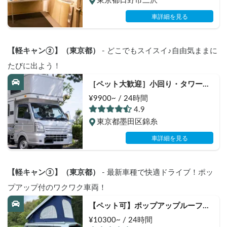
東京都日野市三沢
車詳細を見る
【軽キャン②】（東京都）
 - どこでもスイスイ♪自由気ままに
たびに出よう！
［ペット大歓迎］小回り・タワーパ
ーキングも利用可能な気楽なキャン
¥9900~ / 24時間
ピングカーミニポップビー（スズ
4.9
キ・キャリィ）
東京都墨田区錦糸
車詳細を見る
【軽キャン③】（東京都）
 - 最新車種で快適ドライブ！ポッ
プアップ付のワクワク車両！
【ペット可】ポップアップルーフ付
き軽キャン「おーやん号」*English 
¥10300~ / 24時間