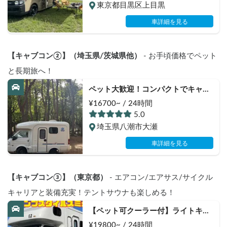
東京都目黒区上目黒
車詳細を見る
【キャブコン②】（埼玉県/茨城県他）
 - お手頃価格でペット
と長期旅へ！
ペット大歓迎！コンパクトでキャン
プ場でも活躍のChoco’s Camping 
¥16700~ / 24時間
Car
5.0
埼玉県八潮市大瀬
車詳細を見る
【キャブコン③】（東京都）
 - エアコン/エアサス/サイクル
キャリアと装備充実！テントサウナも楽しめる！
【ペット可クーラー付】ライトキャ
ブコン「アミティ」（エアコンあ
¥19800~ / 24時間