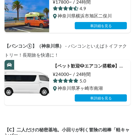
ャンパー「モビゴン」🍊
¥17800~ / 24時間
4.9
神奈川県横浜市旭区二俣川
車詳細を見る
【バンコン⑤】（神奈川県）
 - バンコンといえばトイファク
トリー！長期旅を快適に！
【ペット歓迎🐶エアコン搭載❄️】
Toy-Factory BALEIA | 自宅のように
¥24000~ / 24時間
寛げる極上空間！快適装備満載のキ
5.0
ャンピングカー
神奈川県茅ヶ崎市南湖
車詳細を見る
【C】二人だけの秘密基地。小回りが利く冒険の相棒「軽キャ