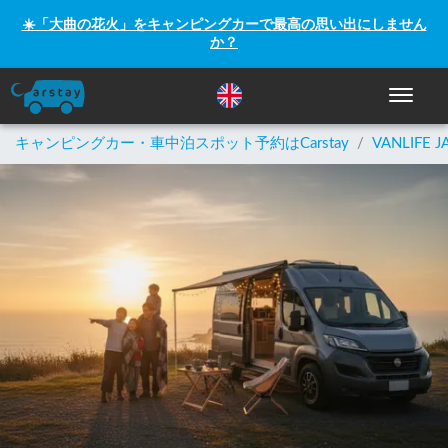
☀️「大曲の花火」をキャンピングカーで最高の思い出にしません
か？
ナビゲー
キャンピングカー・車中泊スポット予約はCarstay
/
VANLIFE J