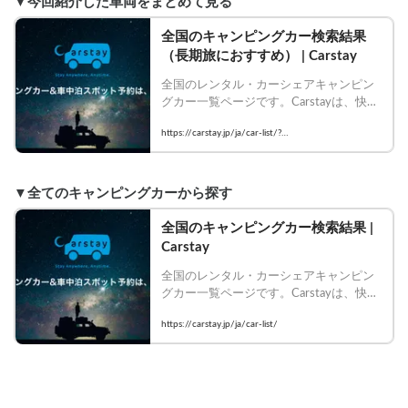
▼今回紹介した車両をまとめて見る
全国のキャンピングカー検索結果
（長期旅におすすめ） | Carstay
全国のレンタル・カーシェアキャンピン
グカー一覧ページです。Carstayは、快適
に車中泊・キャンプをして車旅を楽しみ
https://carstay.jp/ja/car-list/?
たいゲストと、キャンピングカーを提供
keyword=%E9%95%B7%E6%9C%9F%E6%97%85%E
したいホストをつなぐシェアリングサー
ビスです。
3%81%AB%E3%81%8A%E3%81%99%E3%81%99%E
3%82%81
▼全てのキャンピングカーから探す
全国のキャンピングカー検索結果 | 
Carstay
全国のレンタル・カーシェアキャンピン
グカー一覧ページです。Carstayは、快適
に車中泊・キャンプをして車旅を楽しみ
https://carstay.jp/ja/car-list/
たいゲストと、キャンピングカーを提供
したいホストをつなぐシェアリングサー
ビスです。