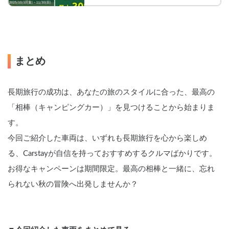
8fc/
株式会社（本社：神奈川県横浜市、代表
取締役：宮下晃樹）は、対象期間（10月
10日(金)から11月30日(日)まで）に返却が
完了する、5日（120時間）以上利用のキ
ャンピングカー予約のシステム利用料が
半額となる『Carstay 長期旅応援キャンペ
まとめ
ーン』を開催中です。
長期旅行の成功は、あなたの旅のスタイルに合った、最高の
「相棒（キャンピングカー）」を見つけることから始まりま
す。
今回ご紹介した車両は、いずれも長期旅行を心から楽しめ
る、Carstayが自信を持っておすすめするクルマばかりです。 
お得なキャンペーンは期間限定。最高の相棒と一緒に、忘れ
られない秋の冒険へ出発しませんか？