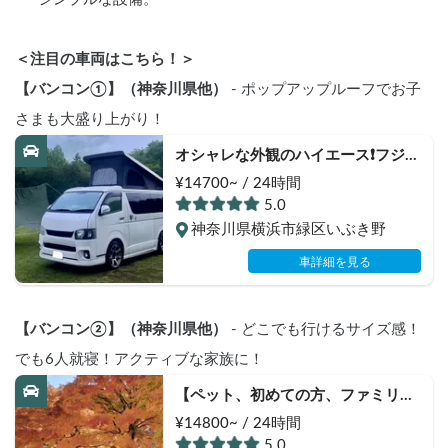
＜注目の車両はこちら！＞
【バンコン①】（神奈川県他）
 - ポップアップルーフでお子
さまも大盛り上がり！
オシャレな外観のハイエース❗️フジエ
ース | ペット大歓迎🐶標準サイズで
¥14700~ / 24時間
運転しやすい🛞ポップアップルーフ
5.0
でワクワク✨
神奈川県横浜市緑区いぶき野
車詳細を見る
【バンコン②】（神奈川県他）
 - どこでも行けるサイズ感！
でも6人就寝！アクティブな家族に！
【ペット、初めての方、ファミリー
大歓迎】【扱い易い普通乗用車の大
¥14800~ / 24時間
きさ、キャンプ用品オプション多
5.0