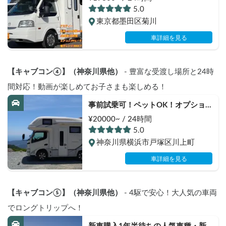
り/エアサス）家族やグループにお
5.0
すすめ！
東京都墨田区菊川
車詳細を見る
【キャブコン④】（神奈川県他）
 - 豊富な受渡し場所と24時
間対応！動画が楽しめてお子さまも楽しめる！
事前試乗可！ペットOK！オプショ
ン充実！24時間貸出返却対応可能！
¥20000~ / 24時間
サニーサイド号で思い出作り！
5.0
神奈川県横浜市戸塚区川上町
車詳細を見る
【キャブコン⑤】（神奈川県他）
 - 4駆で安心！大人気の車両
でロングトリップへ！