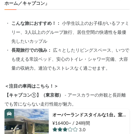
ホーム／キャブコン」
こんな旅におすすめ！：
 小学生以上のお子様がいるファミ
リー、3人以上のグループ旅行、居住空間の快適性を最優
先したいカップル
長期旅行での強み：
 広々としたリビングスペース、いつで
も使える常設ベッド、安心のトイレ・シャワー完備、大容
量の収納力。連泊でもストレスなく過ごせます。
＜注目の車両はこちら！＞
【キャブコン①】（東京都）
 - アースカラーの外観と長距離
でも苦にならない走行性能が魅力。
オーバーランドスタイルな1台。室
内・備品含め撮影用にも◎。キャン
¥16400~ / 24時間
プ道具・SUPボードなどレンタル有
3.0
り