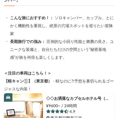
ンパー」
こんな旅におすすめ！：
 ソロキャンパー、カップル、とに
かく機動性を重視し、絶景の穴場スポットを巡りたい冒険
家
長期旅行での強み：
 圧倒的な小回り性能と燃費の良さ。ユ
ニークな装備と、自分たちだけの空間という”秘密基地
感”が旅を何倍も楽しくします。
＜注目の車両はこちら！＞
【軽キャン①】（東京都）
 - 軽なのに?!予想を裏切られるゴー
ジャスな内装！
◇◇お洒落なカプセルホテル号（ギ
ア無料手ぶらOK）◇◇
¥9600~ / 24時間
4.9