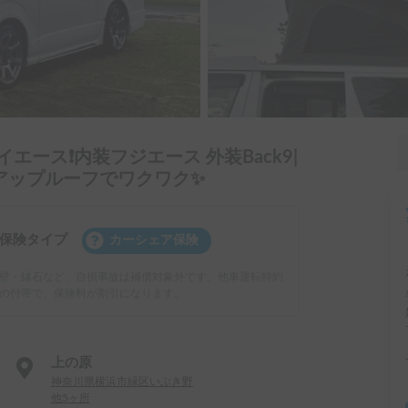
エース❗️内装フジエース 外装Back9|
アップルーフでワクワク✨
保険タイプ
カーシェア保険
壁・縁石など、自損事故は補償対象外です。他車運転特約
の付帯で、保険料が割引になります。
上の原
神奈川県横浜市緑区いぶき野
他5ヶ所