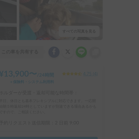
すべての写真を見る
この車を共有する
¥
13,900
〜
4.75
(
4
)
/
24時間
＋保険料・システム利用料
ホルダーが受渡・返却可能な時間帯：
平日、休日とも基本フレキシブルに対応できます。一応開
始朝５時返却24時としていますが別途できる場合あるかも
ですので、ご相談ください。
予約リクエスト送信期限：
2 日前
9:00