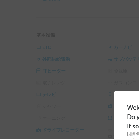
・車内ベッドスペースには大人3名が就寝可能

・天井が高く、室内でも圧迫感なくくつろげる設計
・バンクシーがテーマでアート🎨🎭な気分に。

✅ ペット大歓迎！🐶🐱

・大切なペットと一緒に旅を楽しめます

基本設備
・車内で快適に過ごせるよう工夫された空間

・ペット用のシートやマットを持参すれば、より
ETC
カーナビ
✅ 後席モニター付きでお子様も楽しめる！📺

外部供給電源
サブバッテ
・長距離移動でもお子様が退屈せずに快適に過ご
・映画や動画を楽しみながらドライブが可能

FFヒーター
冷蔵庫
・ご家族みんなで楽しい車内時間を演出

電子レンジ
ガスコンロ
🔌 設備・機能

・後席モニター（動画や映画を楽しめる）

テレビ
カーオーデ
・ベッドキット（フルフラットに展開可能）

シャワー
バックカメ
Welc
・USB電源・シガーソケット（スマホ充電などに
・車内照明（夜間の車内でも快適）

Do y
オーニング
カーテン/
・カーテン・シェード（プライバシー保護＆遮光対
If s
・虫除けネット完備。出入り口はもちろん、ポッ
ドライブレコーダー
スタッドレ
国際
気で過ごせます！

季）