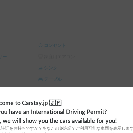


安心して快適に過ごせます

コンセント
リー
家庭用エアコン
せる

シンク
テーブル
ィオ
トイレ
ラ
シーリングファン
ome to Carstay.jp 🇯🇵
便利）

ou have an International Driving Permit?
サンシェード
チャイルドシート
策)

o, we will show you the cars available for you!
プアップにもあります。外気を感じて爽やかな空
スタイヤ（冬
カーエアコン
免許証をお持ちですか？あなたの免許証でご利用可能な車両を表示しま