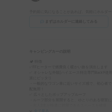
予約前に気になることがあれば、気軽にホルダー
まずはホルダーに連絡してみる
キャンピングカーの説明
🏕 特徴

✅FFヒーターで燃費良く暖かい旅を演出します

✅ オシャレな外観[ハイエース特注専門Back9
派にピッタリ

・一般的なワゴン車に近いサイズ感で、初心者で
配無用！

✅ 広々としたポップアップルーフ

・ルーフ部分を展開すると、ゆとりのある寝室に
・大人2名が快適に就寝できるスペースを確保

✅ 快適な室内空間

全て見る