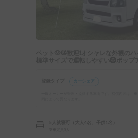
ペット🐶🐱歓迎❗️オシャレな外観のハイ
標準サイズで運転しやすい🛞ポップ
登録タイプ
カーシェア
一般オーナーが管理・提供する車両です。補償内容は、車
両によって異なります。
5人就寝可（大人4名、子供1名）
乗車定員5人