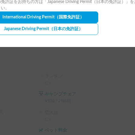
免許証をお持ちの方は「Japanese Driving Permit（日本の免許証）」
さい。
している方

International Driving Permit
（国際免許証）
Japanese Driving Permit
（日本の免許証）
ランタン
なし
身または同居ご家族の自動車保険（他車運転特約
キャンプチェア
¥
500
/
24時間
エスト画面で予約前に割引率を確認できます。

式
焚火台
テム利用料 の 5% OFF

なし
ム利用料 の 10% OFF

ム利用料 の 15% OFF

ペット料金