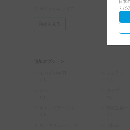
日本の
くだ
サイクルキャリア
⛺ こんな方におすすめ！

✅ オシャレで運転しやすいキャンピングカーを探
✅ キャンプやアウトドアが好きな方

詳細を見る
✅ 家族や友人と快適な車中泊を楽しみたい方

✅ ペットと一緒に旅行を楽しみたい方

✅ お子様と一緒に快適なドライブをしたい方

大きさ

長さ✖️幅✖️高さ

追加オプション
469 ✖️169 ✖️204

モバイルWiFi
シュラフ
🙇お願い事項🙇

なし
なし
大変恐れ入りますが、トラブル防止のため、ご自
テント
タープ
付帯）にご加入の方限定でお貸出ししています。

なし
なし
※こちらは平日長期割引対象車両です。予約リク
キャンプテーブル
BBQ設備一
└ 平日 48時間以上の予約 ： 平日 利用料金 + シス
なし
なし
└ 平日 72時間以上の予約 ： 平日 利用料金 + システ
└ 平日 96時間以上の予約 ： 平日 利用料金 + システ
ポータブルバッテリー
自転車