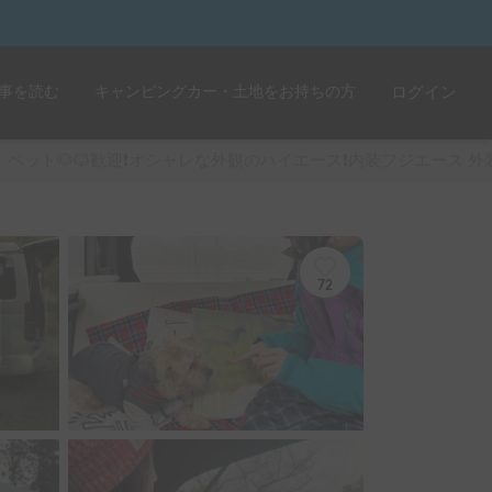
事を読む
キャンピングカー・土地をお持ちの方
ログイン
ペット🐶🐱歓迎❗️オシャレな外観のハイエース❗️内装フジエース 
72