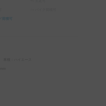
土足可
可
バイク荷積可
ド荷積可
車種：ハイエース
mm