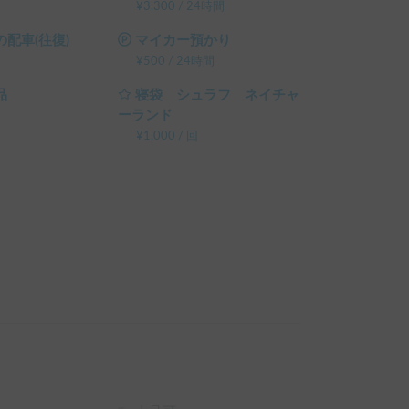
テム利用料 の 20% OFF

¥
3,300
/
24時間
）
配車(往復)
マイカー預かり
¥
500
/
24時間
品
寝袋 シュラフ ネイチャ
ーランド
¥
1,000
/
回