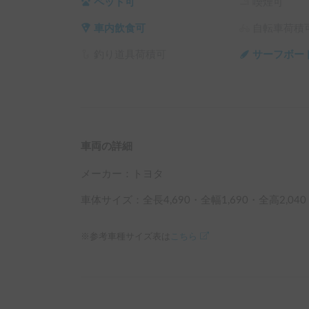
ペット可
喫煙可
車内飲食可
自転車荷積
釣り道具荷積可
サーフボー
車両の詳細
メーカー：
トヨタ
車体サイズ：全長
4,690
・全幅
1,690
・全高
2,040
※参考車種サイズ表は
こちら