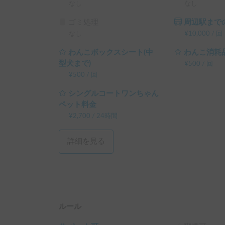
└ 平日 120時間以上の予約 ： 平日 利用料金 + シス
なし
なし
（土日祝・カーシェアのハイシーズン日は対象外
ゴミ処理
周辺駅までの
なし
¥
10,000
/
回
わんこボックスシート(中
わんこ消耗
型犬まで)
¥
500
/
回
¥
500
/
回
シングルコートワンちゃん
ペット料金
¥
2,700
/
24時間
詳細を見る
ルール