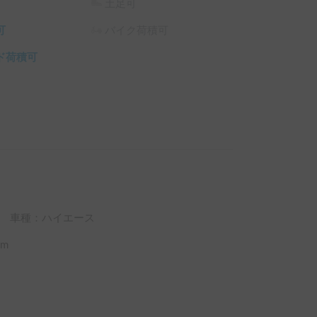
土足可
可
バイク荷積可
ド荷積可
車種：ハイエース
m