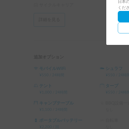
日本の
サイクルキャリア
・最低ご利用時間は36時間以上になります。た
くだ
お盆期間は73時間以上からのお貸出しとなります
詳細を見る
※こちらは平日長期割引対象車両です。予約リク
└ 平日 48時間以上の予約 ： 平日 利用料金 + シス
└ 平日 72時間以上の予約 ： 平日 利用料金 + システ
└ 平日 96時間以上の予約 ： 平日 利用料金 + システ
└ 平日 120時間以上の予約 ： 平日 利用料金 + シス
（土日祝・カーシェアのハイシーズン日は対象外
追加オプション
モバイルWiFi
シュラフ
¥
550
/
24時間
¥
550
/
24時
テント
タープ
¥
1,000
/
24時間
¥
550
/
24時
キャンプテーブル
BBQ設備一
¥
1,100
/
24時間
なし
ポータブルバッテリー
自転車
¥
2,200
/
回
なし