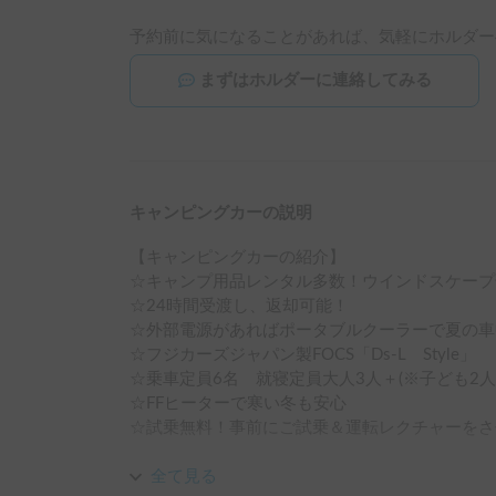
予約前に気になることがあれば、気軽にホルダー
まずはホルダーに連絡してみる
キャンピングカーの説明
【キャンピングカーの紹介】

☆キャンプ用品レンタル多数！ウインドスケープ
☆24時間受渡し、返却可能！

☆外部電源があればポータブルクーラーで夏の車
☆フジカーズジャパン製FOCS「Ds-L　Style」

☆乗車定員6名　就寝定員大人3人＋(※子ども2人
☆FFヒーターで寒い冬も安心

☆試乗無料！事前にご試乗＆運転レクチャーをさ
【推しポイント】

全て見る