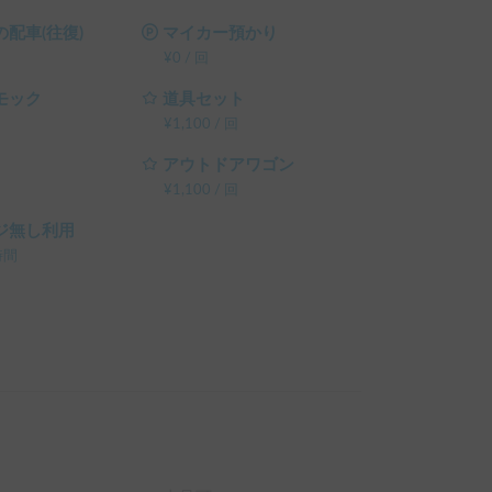
配車(往復)
マイカー預かり
¥
0
/
回
モック
道具セット
¥
1,100
/
回
アウトドアワゴン
¥
1,100
/
回
ジ無し利用
時間