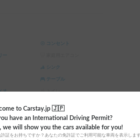
しています！

意しておりますので、手ぶらで本格的なアウトド
実施しております。

ぜひ一度触れてみてください。



コンセント
リー
家庭用エアコン
ンタカー車両に義務付けられている3ヶ月毎の定
。レンタカーにつき走行距離は伸びております
シンク
を心がけております。

テーブル


ィオ
トイレ
プションを追加してください。

ラ
シーリングファン
靴を脱いでご利用ください。

ome to Carstay.jp 🇯🇵
お願いします。

サンシェード
チャイルドシート
ou have an International Driving Permit?
ては自己責任になりますのでご了承ください。

o, we will show you the cars available for you!
スタイヤ（冬
カーエアコン
免許証をお持ちですか？あなたの免許証でご利用可能な車両を表示しま
用保険が適用されます。
