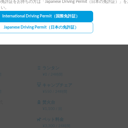
免許証をお持ちの方は「Japanese Driving Permit（日本の免許証）」
だし、ハイシーズンは48時間以上、年末年始GW
さい。
。

International Driving Permit
（国際免許証）
エスト画面で予約前に割引率を確認できます。

Japanese Driving Permit
（日本の免許証）
テム利用料 の 5% OFF

ム利用料 の 10% OFF

ム利用料 の 15% OFF

テム利用料 の 20% OFF

）
ランタン
間
¥
0
/
24時間
キャンプチェア
間
¥
550
/
24時間
式
焚火台
¥
1,100
/
回
ペット料金
¥
3,300
/
24時間