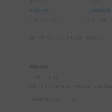
ペット可
喫煙可
車内飲食可
自転車荷積
釣り道具荷積可
サーフボー
匂いの強いものを持ち込むのはご遠慮ください。
車両の詳細
メーカー：
トヨタ
車体サイズ：全長
4,880
・全幅
1,880
・全高
210
m
※参考車種サイズ表は
こちら