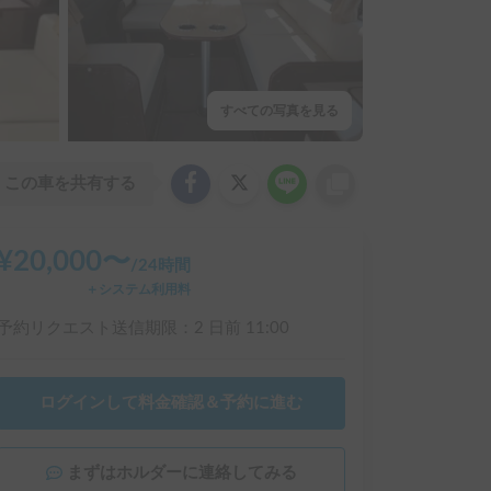
すべての写真を見る
この車を共有する
¥
20,000
〜
/
24時間
＋システム利用料
予約リクエスト送信期限：
2 日前
11:00
ログインして料金確認＆予約に進む
まずはホルダーに連絡してみる