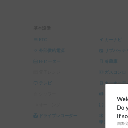
当車両は、キャンプを全力で楽しみたい方を応援
豊富なキャンプ用品のレンタルオプションをご用
ア体験が可能です。

さらに、事前に「無料試乗＆運転レクチャー」も
キャンピングカーの運転が初めてで不安な方も、
基本設備
試乗してから予約を検討いただく形も大歓迎です！
ETC
カーナビ
【整備・点検について】

外部供給電源
サブバッテ
当車両はレンタカー事業者の車両になります。レ
期点検を指定工場にて欠かさず実施しております
FFヒーター
冷蔵庫
が、しっかり整備し安心してご利用いただくこと
電子レンジ
ガスコンロ
【お願い】

☆禁煙車両になります。電子タバコ等も禁止です。
テレビ
カーオーデ
☆ペット利用の場合はご予約の際にペット利用オ
シャワー
バックカメ
☆土足は運転席と助手席のみ可です。車両後部は
Welc
☆利用したキャンプ道具は洗って返却するように
オーニング
カーテン/
Do y
☆オプション品の使用における怪我や事故につい
If s
ドライブレコーダー
スタッドレ
【ご予約について】

季）
国際
・レンタカー車両のため、弊社加入のレンタカー