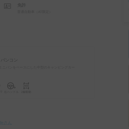
免許
普通自動車（AT限定）
：
バンコン
ミニバンをベースにした中型のキャンピングカー
e
さん