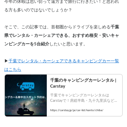
今年の休暇は思い切って遠方まで旅行に行きたい！と思われ
る方も多いのではないでしょうか？
そこで、この記事では、首都圏からドライブを楽しめる
千葉
県でレンタル・カーシェアできる、おすすめ格安・安いキャ
ンピングカーを5台紹介
したいと思います。
▶︎
千葉でレンタル・カーシェアできるキャンピングカー一覧
はこちら
千葉のキャンピングカーレンタル | 
Carstay
千葉でキャンピングカーレンタルは
Carstayで！房総半島・九十九里浜など海
辺のバンライフを満喫。ペット同伴可・
https://carstay.jp/ja/car-list/kanto/chiba/
装備充実の車種を比較して今すぐ予約！