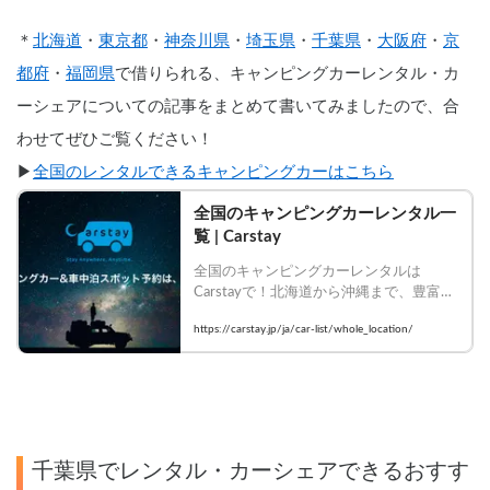
＊
北海道
・
東京都
・
神奈川県
・
埼玉県
・
千葉県
・
大阪府
・
京
都府
・
福岡県
で借りられる、キャンピングカーレンタル・カ
ーシェアについての記事をまとめて書いてみましたので、合
わせてぜひご覧ください！
▶︎
全国のレンタルできるキャンピングカーはこちら
全国のキャンピングカーレンタル一
覧 | Carstay
全国のキャンピングカーレンタルは
Carstayで！北海道から沖縄まで、豊富な
車種・装備のキャンピングカーを比較し
https://carstay.jp/ja/car-list/whole_location/
て今すぐ予約！
千葉県でレンタル・カーシェアできるおすす