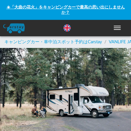
☀️「大曲の花火」をキャンピングカーで最高の思い出にしません
か？
ナビゲー
キャンピングカー・車中泊スポット予約はCarstay
/
VANLIFE J