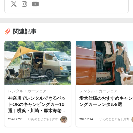
関連記事
レンタル・カーシェア
レンタル・カーシェア
神奈川でレンタルできるペッ
愛犬仕様のおすすめキャン
トOKのキャンピングカー10
ングカーレンタル8選
選｜横浜・川崎・厚木海老
名・藤沢茅ヶ崎・小田原・鎌
2026.7.27
いぬのまどぐち｜片寄
2026.7.14
いぬのまどぐち｜片寄
倉のおすすめ車両を公開