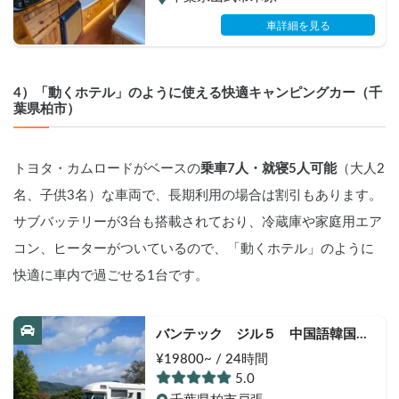
/ バーベキュー用品＆キャンプ用品
貸出あり / ペット可 / 成田空港送迎
車詳細を見る
無料 / 羽田空港送迎(要相談) / 車両
の無料保管 / 英語対応あり / 長期レ
ンタル最大40%OFF♡
4）「動くホテル」のように使える快適キャンピングカー（千
葉県柏市）
トヨタ・カムロードがベースの
乗車7人・就寝5人可能
（大人2
名、子供3名）な車両で、長期利用の場合は割引もあります。
サブバッテリーが3台も搭載されており、冷蔵庫や家庭用エア
コン、ヒーターがついているので、「動くホテル」のように
快適に車内で過ごせる1台です。
バンテック　ジル５　中国語韓国語
対応可能
¥19800~ / 24時間
5.0