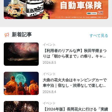
新着記事
すべて見る
イベント
【利用者のリアルな声】秋田竿燈まつ
りは「朝から夜まで」の祭り。キャン
ピングカーで行った2組の記録
2026.8.5
イベント
大曲の花火大会はキャンピングカーで
車中泊｜宿なし・渋滞なしで楽しむ
2026年完全ガイド
2026.8.4
イベント
【2026年版】長岡花火に行ける「実績