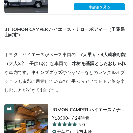
車詳細を見る
3）JOMON CAMPER ハイエース / ナローボディー（千葉県
山武市）
トヨタ・ハイエースがベース車両の、
7人乗り・4人就寝可能
（大人3名、子供1名）な車両で、
木材を基調としたおしゃれ
な車内です。
キャンプグッズ
やシャワーなどのレンタルオプ
ションも多彩に用意しているので手ぶらでアウトドア旅を楽
しむことができる1台です。
JOMON CAMPER ハイエース / ナロ
ーボディーで運転しやすい / 快適設
¥18500~ / 24時間
備 / 4人就寝 / 6人掛けパーティーモ
5.0
ードテーブル / エアコン＆ヒーター 
千葉県山武市木原