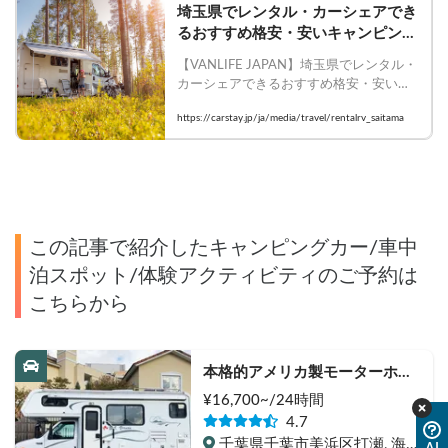
埼玉県でレンタル・カーシェアでき
るおすすめ格安・安いキャンピング
カー5選
【VANLIFE JAPAN】埼玉県でレンタル・
カーシェアできるおすすめ格安・安いキ
ャンピングカー5選

https://carstay.jp/ja/media/travel/rentalrv_saitama
    #Carstay #VANLIFEJAPAN #バンライ
フ #Carstay #キャンピングカー #レンタ
ル #埼玉県
この記事で紹介したキャンピングカー/車中
泊スポット/体験アクティビティのご予約は
こちらから
本格的アメリカ製モーターホー
ム B.C.ヴァーノン
¥
16,700
~/24
時間
4.7
千葉県千葉市美浜区打瀬, 海浜