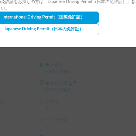
免許証をお持ちの方は「Japanese Driving Permit（日本の免許証）」
さい。
International Driving Permit
（国際免許証）
Japanese Driving Permit
（日本の免許証）
ランタン
¥
100
/
24時間
キャンプチェア
¥
100
/
24時間
式
焚火台
なし
ペット料金
なし