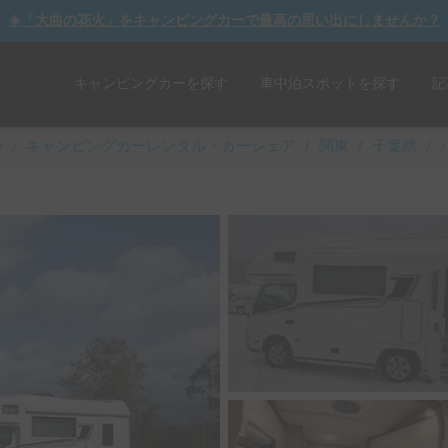
☀️「大曲の花火」をキャンピングカーで最高の思い出にしませんか？
キャンピングカーを探す
車中泊スポットを探す
記
y
/
キャンピングカーレンタル・カーシェア
/
関東
/
千葉県
/