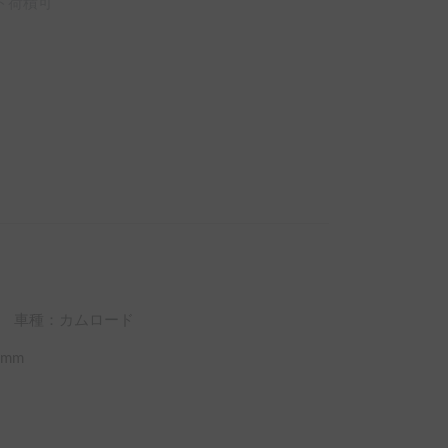
ド荷積可
車種：カムロード
mm