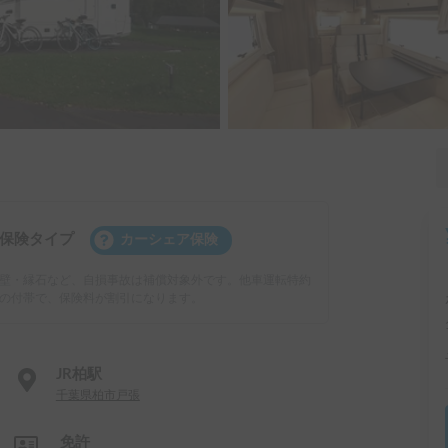
保険タイプ
カーシェア保険
壁・縁石など、自損事故は補償対象外です。他車運転特約
の付帯で、保険料が割引になります。
JR柏駅
千葉県柏市戸張
免許