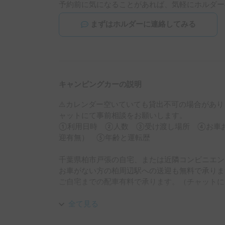
予約前に気になることがあれば、気軽にホルダー
まずはホルダーに連絡してみる
キャンピングカーの説明
⚠️カレンダー空いていても貸出不可の場合があ
ャットにて事前相談をお願いします。　

①利用日時　②人数　③受け渡し場所　④お車
迎有無）　⑤年齢と運転歴

千葉県柏市戸張の自宅、または近隣コンビニエン
お車がない方の柏周辺駅への送迎も無料で承りま
ご自宅までの配車有料で承ります。（チャットに
7人乗り、5人就寝可能です。

全て見る
トヨタカムロードがベースのキャブコンです。
