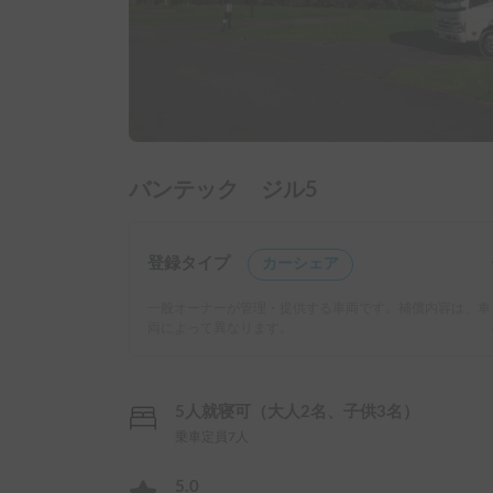
バンテック ジル5
登録タイプ
カーシェア
一般オーナーが管理・提供する車両です。補償内容は、車
両によって異なります。
5人就寝可（大人2名、子供3名）
乗車定員7人
5.0