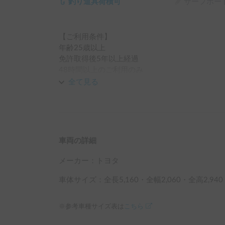
釣り道具荷積可
サーフボー
【ご利用条件】

年齢25歳以上

免許取得後5年以上経過

48時間以上のご利用のみ
全て見る
車両の詳細
メーカー：
トヨタ
車体サイズ：全長
5,160
・全幅
2,060
・全高
2,940
※参考車種サイズ表は
こちら