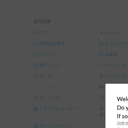
バンテックが製作したZiL（ジル５）になります。
冷蔵庫、FFヒーター、家庭用エアコンが使用で
部充電も可能です。

電子レンジ、冷蔵庫、室内テレビも登載していま
基本設備
https://www.vantech.jp/lineup/zil/
ETC
カーナビ
外部供給電源
サブバッテ
【注意事項】⚠️土日祝平日とも48時間以上でご利
ペット禁止、禁煙、室内調理不可（キッチン使用
FFヒーター
冷蔵庫
の貸し出しは不可となります。

ベッドで就寝される際は寝袋やシーツ、布団等を
電子レンジ
ガスコンロ
※現在サイドオーニングが使用出来ません、ご了
テレビ
カーオーデ
※こちらは長期割引対象車両です。予約リクエス
シャワー
バックカメ
└ 72時間（3泊）以上の予約 ： 利用料金の10
以下同）

オーニング
カーテン/
Welc
└ 120時間（5泊）以上の予約 ： 利用料金の15%O
Do y
└ 240時間（10泊）以上の予約 ： 利用料金の20%
ドライブレコーダー
スタッドレ
└ 360時間（15泊）以上の予約 ： 利用料金の30%
季）
If s
国際
サイクルキャリア