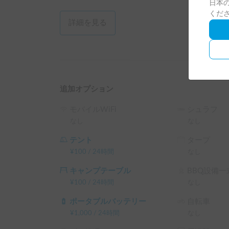
日本の
くだ
詳細を見る
追加オプション
モバイルWiFi
シュラフ
なし
なし
テント
タープ
¥
100
/
24時間
なし
キャンプテーブル
BBQ設備一
¥
100
/
24時間
なし
ポータブルバッテリー
自転車
¥
1,000
/
24時間
なし