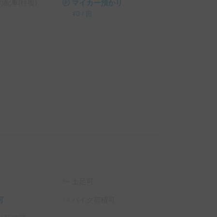
配車(往復)
マイカー預かり
¥
0
/
回
土足可
可
バイク荷積可