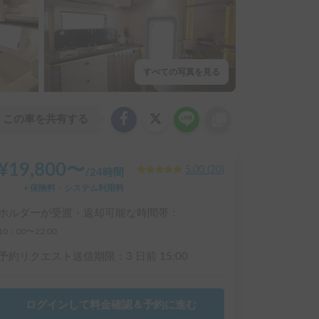
すべての写真を見る
この車を共有する
¥
19,800
〜
5.00
(
20
)
/
24時間
＋保険料・システム利用料
ホルダーが受渡・返却可能な時間帯：
10：00〜22:00
予約リクエスト送信期限：
3 日前
15:00
ログインして料金確認＆予約に進む