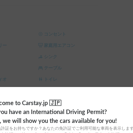


きます。サブバッテリーが3台搭載されていて、外
すので外出が快適になります。

コンセント
リー
家庭用エアコン
用をお願い致します。

可）、シンクへの汚れ物流しは不可、25才以下
シンク
ご持参下さい。

テーブル
承の上ご予約ください。

ィオ
トイレ
ト画面で予約前に割引率を確認できます。

ラ
シーリングファン
%OFF（契約料・保険料・システム利用料は除く、
サンシェード
チャイルドシート
ome to Carstay.jp 🇯🇵
FF

ou have an International Driving Permit?
OFF

スタイヤ（冬
カーエアコン
OFF
o, we will show you the cars available for you!
免許証をお持ちですか？あなたの免許証でご利用可能な車両を表示しま