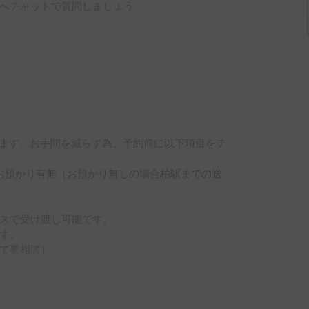
へチャットで質問しましょう
ります。お手間を減らす為、予約前に以下項目をチ
お預かり有無（お預かり無しの場合柏駅までの送
スで受け渡し可能です。

す。

て要相談）
