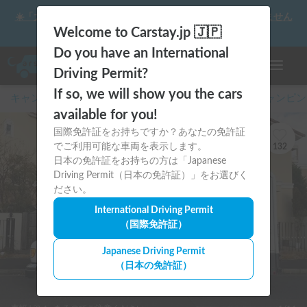
☀️「大曲の花火」をキャンピングカーで最高の思い出にしません
か？
Welcome to Carstay.jp 🇯🇵
Do you have an International
ナビゲー
Driving Permit?
If so, we will show you the cars
キャンピングカー・車中泊スポット予約はCarstay
/
キャンピン
available for you!
国際免許証をお持ちですか？あなたの免許証
でご利用可能な車両を表示します。
132
日本の免許証をお持ちの方は「Japanese
Driving Permit（日本の免許証）」をお選びく
ださい。
International Driving Permit
（国際免許証）
Japanese Driving Permit
（日本の免許証）