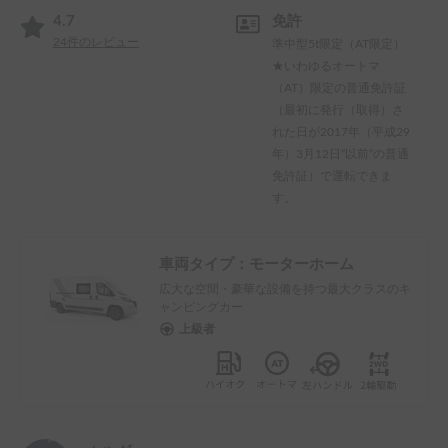
4.7
免許
24
件のレビュー
準中型5t限定（AT限定）
★いわゆるオートマ
（AT）限定の普通免許証
（最初に発行（取得）さ
れた日が2017年（平成29
年）3月12日”以前”の普通
免許証）で運転できま
す。
車両タイプ：
モーターホーム
広大な空間・豪華な設備を持つ最大クラスのキ
ャンピングカー
上級者