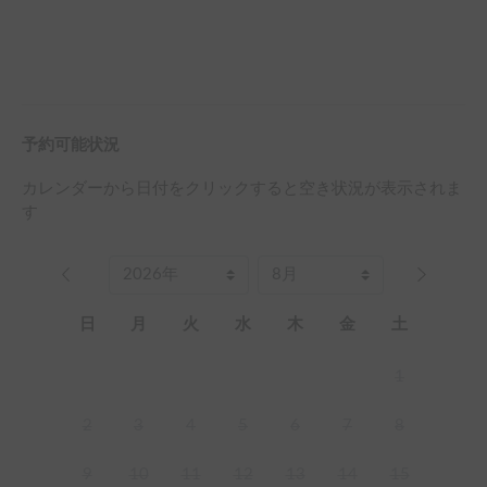
予約可能状況
カレンダーから日付をクリックすると空き状況が表示されま
す
日
月
火
水
木
金
土
1
2
3
4
5
6
7
8
9
10
11
12
13
14
15