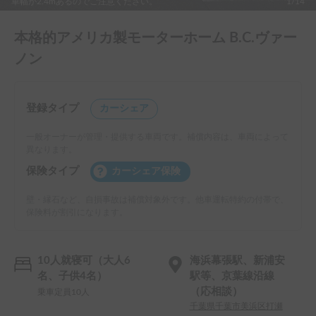
車幅が2.4mあるのでご注意ください。
1/14
本格的アメリカ製モーターホーム B.C.ヴァー
ノン
登録タイプ
カーシェア
一般オーナーが管理・提供する車両です。補償内容は、車両によって
異なります。
保険タイプ
カーシェア保険
壁・縁石など、自損事故は補償対象外です。他車運転特約の付帯で、
保険料が割引になります。
10人就寝可（大人6
海浜幕張駅、新浦安
名、子供4名）
駅等、京葉線沿線
（応相談）
乗車定員10人
千葉県千葉市美浜区打瀬