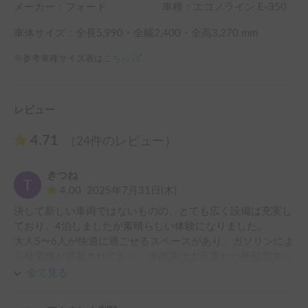
返却時も、B.C.ヴァーノンを置いてあるドリームアイランド
メーカー：
フォード
車種：エコノライン E-350
千葉から最寄りの千葉北ICまでのルートが、Google MAPで
検索すると、すれ違いのできない狭い近道を指してしまうこ
車体サイズ：全長
5,990
・全幅
2,400
・全高
3,270
mm
とから、千葉北IC近くの大型ガソリンスタンドへまで先導、
※参考車種サイズ表は
こちら
集合をしたりもしておりますので、お気軽にお問い合わせく
ださい。
レビュー
4.71
（24件のレビュー）
きつね
4.00
2025年7月31日(木)
決して新しい車両ではないものの、とても広く設備は充実し
ており、4泊しましたが素晴らしい体験になりました。

大人5〜6人が快適に過ごせるスペースがあり、ガソリンによ
る発電機が搭載されており、冷蔵庫は大容量かつ外部電力に
頼らず、給排水の容量も非常に大きく、あらゆる環境で快適
全て見る
に過ごすために必要なものはすべて揃っています。

これまでにも複数の車両を借りたことがあり、展示会なども