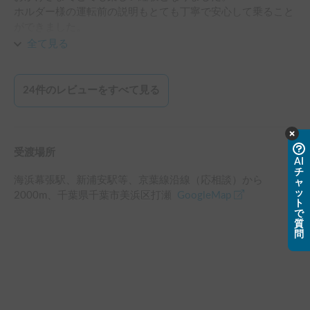
ホルダー様の運転前の説明もとても丁寧で安心して乗ること
ができました。

また機会がありましたら、よろしくお願いいたします。
全て見る
24
件のレビューをすべて見る
受渡場所
AI
チ
海浜幕張駅、新浦安駅等、京葉線沿線（応相談）
から
ャ
ッ
2000
m、
千葉県千葉市美浜区打瀬
GoogleMap
ト
で
質
問