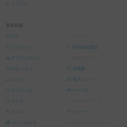
全て見る
走行中の安全性はもとより、長時間にわたって車内で過ごす
ことを想定し、快適さと耐久性にこだわりました。大切にし
たのは「快適な家に暮らす」感覚です。

基本設備
水まわり、電気まわり、キッチンなどを使い勝手よく配列
ETC
カーナビ
し、使えるスペースを無駄なく使った機能的な収納、カラー
コーディネートはもとより、丁寧に仕上げられた上質なイン
コンセント
外部供給電源
テリアが配された室内は、車という発想からは一線を画した
サブバッテリー
家庭用エアコン
居住空間となっています。

FFヒーター
冷蔵庫
★B.C.ヴァーノン（C-19 DEタイプ）の紹介動画もご覧くだ
シンク
電子レンジ
https://youtu.be/NWZp5i548GQ
ガスコンロ
テーブル
テレビ
カーオーディオ
トイレ
シャワー
バックカメラ
シーリングファン