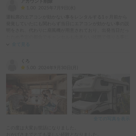
アカウント削除
参加したことはありましたが、一つの完成形とも言える理想
1.00
2025年7月9日(水)
の車両だと思います。

運転席のエアコンが効かない事をレンタルする1ヶ月前から
発覚していたにも関わらず当日にエアコンが効かない事の説
ホルダーの小林さんは受渡時の説明も丁寧で、トラブルが発
明をされ、代わりに扇風機が用意されており、出発当日だっ
生した際も常に迅速かつ誠実なご対応をしていただきまし
たため予定の都合でキャンセルも出来ない状態で借りる事に
た。

なり、後ろのクーラーも発電機が走行中に止まる為、子供4
設備トラブルがあったため星は4つとさせていただきました
全て見る
人大人4人汗だくになりながら利用しました。

が、また利用したいと心から思える車両です。

ホルダー曰く、エアコンが壊れたのは修理をする努力をして
ありがとうございました！！
くろ
いてエアコンが使えなくても扇風機で後ろの空気を循環させ
5.00
2024年9月30日(月)
れば涼しかったので当日まで言わなかったそうです。

車内は常に30度超え、エンジンを切った時にしか車内は冷え
ず、子供達が熱中症にならないように常に気をつかいながら
の旅行になりました。

その後のカーステイの対応もこちらが納得していないのにも
関わらずメールで強制的にこれ以上の対応は出来ませんと勝
手に打ち切られました。

カーステイ、この車のホルダー共に最悪でした。

全ての写真を表示
借りる予定のある方は事前に全てこちらから確認しないと教
この度は大変お世話になりました。

えてもらえませんのでお気をつけ下さい。
おかげさまでとても楽しい経験となりました。
