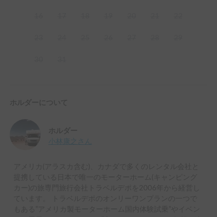
16
17
18
19
20
21
22
23
24
25
26
27
28
29
30
31
ホルダーについて
ホルダー
小林康之
さん
アメリカ(アラスカ含む)、カナダで多くのレンタル会社と
提携している日本で唯一のモーターホーム(キャンピング
カー)の旅専門旅行会社トラベルデポを2006年から経営し
ています。 トラベルデポのオンリーワンプランの一つで
もある”アメリカ製モーターホーム国内体験試乗”やイベン