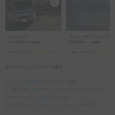
Ysキャンプ
セキソーボディ トム23 
¥
14,300
〜
¥
18,400
〜
/24
時間
/24
時間
千葉県八千代市村上（その他）
5.0
(
12
)
千葉県八千代市大和田
3.0
似ているキャンピングカーを探す
#
ペットOK
#
スタッドレスタイヤ着用
#
家族で楽しめる
#
キャンプグッズ付
#
エコノライン
#
モーターホーム
#
友達とわいわい
#
フェスにオススメ
#
スーパーホルダー
#
千葉県