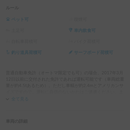
ルール
ペット可
喫煙可
土足可
車内飲食可
自転車荷積可
バイク荷積可
釣り道具荷積可
サーフボード荷積可
普通自動車免許（オートマ限定でも可）の場合、2017年3月
12日以前に交付された免許であれば運転可能です（車両総重
量が約4.5tあるため）。ただし車幅が約2.4mとアメリカンサ
イズですので、運転に自信のないかたはご連慮ください。ま
た、狭い道ではすれ違いができないケースもありますので、
全て見る
事前にに行かれる場所（キャンプ場）を決めていただき、実
際に通れるかどうか等確認させていただいております。な
お、機器類のご説明や広い道での運転体験を、ご希望によっ
車両の詳細
ては当日でなく事前に”無料”で対応したり、ピックアップ＆