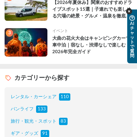
【2026年夏休み】関東のおすすめドラ
イブスポット15選｜子連れでも楽しめ
る穴場の絶景・グルメ・温泉を徹底解
説
AI
チ
イベント
3
ャ
ッ
大曲の花火大会はキャンピングカーで
ト
車中泊｜宿なし・渋滞なしで楽しむ
で
質
2026年完全ガイド
問
カテゴリーから探す
レンタル・カーシェア
110
バンライフ
133
旅行・観光・スポット
83
ギア・グッズ
91