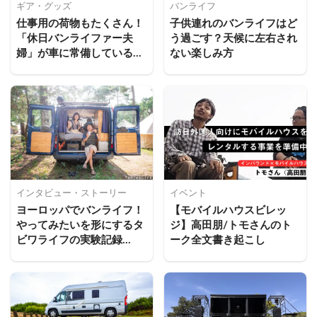
ギア・グッズ
バンライフ
仕事用の荷物もたくさん！
子供連れのバンライフはど
「休日バンライファー夫
う過ごす？天候に左右され
婦」が車に常備しているも
ない楽しみ方
のと収納のコツ
インタビュー・ストーリー
イベント
ヨーロッパでバンライフ！
【モバイルハウスビレッ
やってみたいを形にするタ
ジ】高田朋/トモさんのト
ビワライフの実験記録
ーク全文書き起こし
vol.1（出発編）