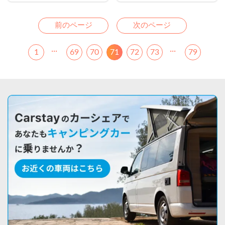
Previous
Next
前のページ
次のページ
...
...
1
69
70
71
72
73
79