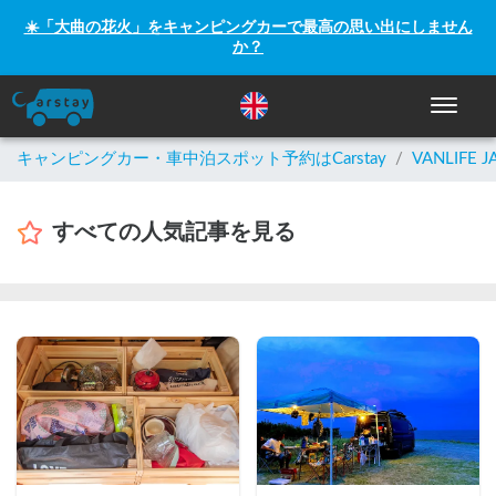
☀️「大曲の花火」をキャンピングカーで最高の思い出にしません
か？
ナビゲー
キャンピングカー・車中泊スポット予約はCarstay
/
VANLIFE J
すべての人気記事を見る