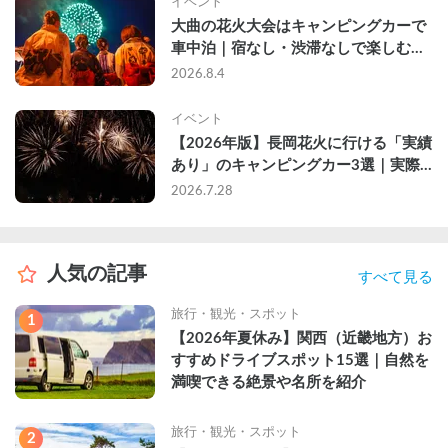
イベント
大曲の花火大会はキャンピングカーで
車中泊｜宿なし・渋滞なしで楽しむ
2026年完全ガイド
2026.8.4
イベント
【2026年版】長岡花火に行ける「実績
あり」のキャンピングカー3選｜実際
に利用したゲストのレビュー付き
2026.7.28
人気の記事
すべて見る
旅行・観光・スポット
1
【2026年夏休み】関西（近畿地方）お
すすめドライブスポット15選｜自然を
満喫できる絶景や名所を紹介
旅行・観光・スポット
2