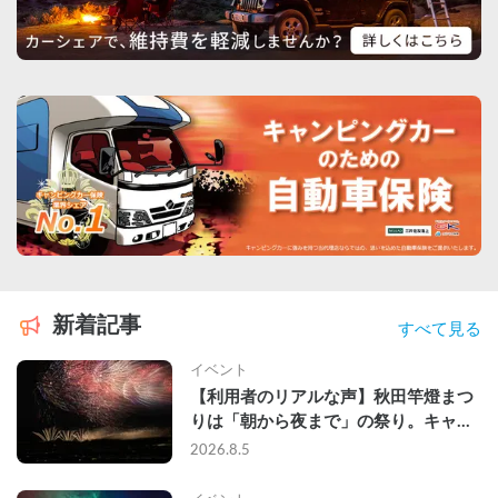
新着記事
すべて見る
イベント
【利用者のリアルな声】秋田竿燈まつ
りは「朝から夜まで」の祭り。キャン
ピングカーで行った2組の記録
2026.8.5