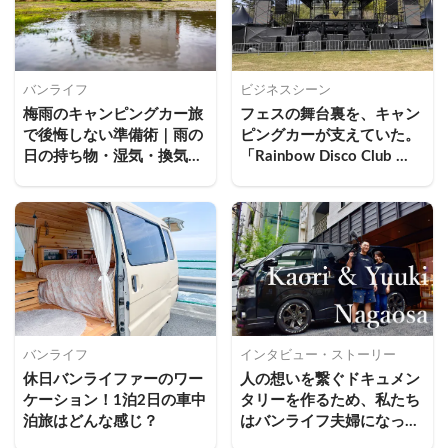
バンライフ
ビジネスシーン
梅雨のキャンピングカー旅
フェスの舞台裏を、キャン
で後悔しない準備術｜雨の
ピングカーが支えていた。
日の持ち物・湿気・換気対
「Rainbow Disco Club 
策を解説
2026」で実証された動く
運営拠点という新発想
バンライフ
インタビュー・ストーリー
休日バンライファーのワー
人の想いを繋ぐドキュメン
ケーション！1泊2日の車中
タリーを作るため、私たち
泊旅はどんな感じ？
はバンライフ夫婦になった
｜ナガオサ夫婦