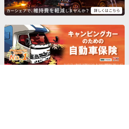
新着記事
すべて見る
イベント
【利用者のリアルな声】秋田竿燈まつ
りは「朝から夜まで」の祭り。キャン
ピングカーで行った2組の記録
2026.8.5