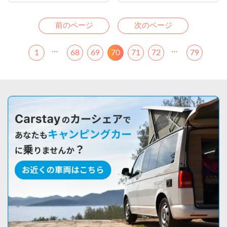
た
Previous
Next
前のページ
次のページ
...
...
1
68
69
70
71
72
79