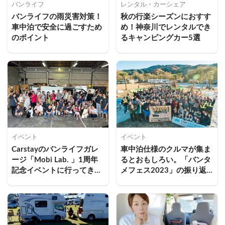
バンライフ
レンタル・カーシェア
バンライフの雨災害対策！
秋の行楽シーズンにおすす
車中泊で安全に過ごすため
め！神奈川でレンタルでき
のポイント
るキャンピングカー5選
イベント
イベント
Carstayのバンライフガレ
車中泊仕様のクルマが集ま
ージ「Mobi Lab. 」1周年
るとおもしろい。「バンタ
記念イベントに行ってき
メフェス2023」の振り返
た！
り