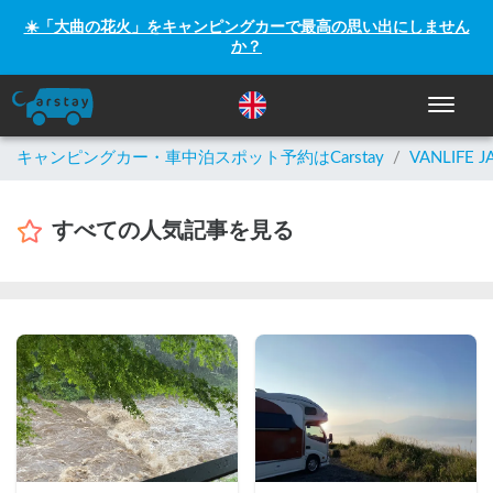
☀️「大曲の花火」をキャンピングカーで最高の思い出にしません
か？
ナビゲー
キャンピングカー・車中泊スポット予約はCarstay
/
VANLIFE J
すべての人気記事を見る