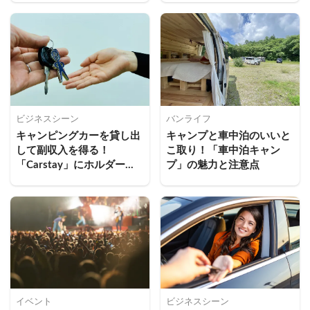
選択肢
ビジネスシーン
バンライフ
キャンピングカーを貸し出
キャンプと車中泊のいいと
して副収入を得る！
こ取り！「車中泊キャン
「Carstay」にホルダー登
プ」の魅力と注意点
録するメリットとは
イベント
ビジネスシーン