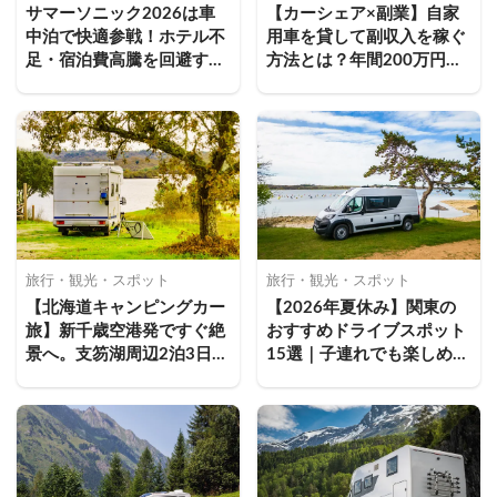
サマーソニック2026は車
【カーシェア×副業】自家
中泊で快適参戦！ホテル不
用車を貸して副収入を稼ぐ
足・宿泊費高騰を回避する
方法とは？年間200万円以
キャンピングカー活用術
上稼ぐコツ＆維持費を軽減
する始め方
旅行・観光・スポット
旅行・観光・スポット
【北海道キャンピングカー
【2026年夏休み】関東の
旅】新千歳空港発ですぐ絶
おすすめドライブスポット
景へ。支笏湖周辺2泊3日キ
15選｜子連れでも楽しめる
ャンピングカー旅ガイド
穴場の絶景・グルメ・温泉
を徹底解説