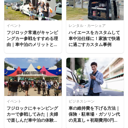
イベント
レンタル・カーシェア
フジロック常連がキャンピ
ハイエースをカスタムして
ングカー参戦をすすめる理
車中泊仕様に！家族で快適
由｜車中泊のメリットと過
に過ごすカスタム事例
ごし方
イベント
ビジネスシーン
フジロックにキャンピング
車の維持費を下げる方法｜
カーで参戦してみた｜夫婦
保険・駐車場・ガソリン代
で楽しんだ車中泊の体験談
の見直し＋初期費用0円か
と持ち物まとめ
ら始めるカーシェアという