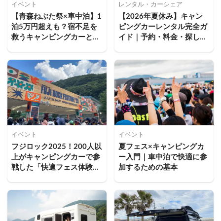
イベント
レンタル・カーシェア
【青森ねぶた祭×車中泊】1
【2026年夏休み】キャン
泊5万円超えも？宿不足を
ピングカーレンタル完全ガ
救うキャンピングカーとい
イド｜予約・料金・探し
う新提案。青森出身者が厳
方・保険まで徹底解説
選するおすすめスポット3
選
イベント
イベント
フジロック2025！200人以
夏フェス×キャンピングカ
上がキャンピングカーで参
ー入門｜車中泊で快適に参
戦した「快適フェス体験」
加するための基本
とは？