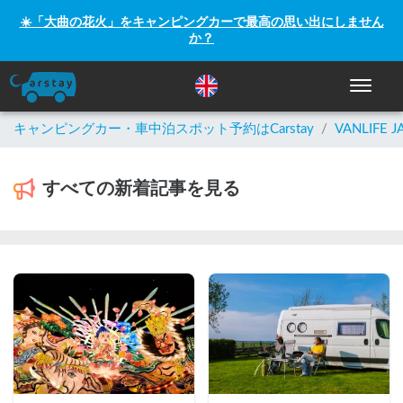
☀️「大曲の花火」をキャンピングカーで最高の思い出にしません
か？
ナビゲー
キャンピングカー・車中泊スポット予約はCarstay
/
VANLIFE J
すべての新着記事を見る