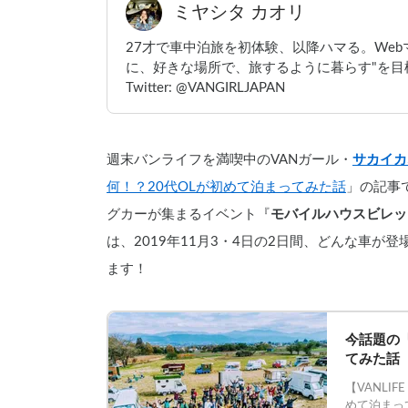
ミヤシタ カオリ
27才で車中泊旅を初体験、以降ハマる。We
に、好きな場所で、旅するように暮らす"を目標
Twitter: @VANGIRLJAPAN
週末バンライフを満喫中のVANガール・
サカイカ
何！？20代OLが初めて泊まってみた話
」の記事
グカーが集まるイベント『
モバイルハウスビレッ
は、2019年11月3・4日の2日間、どんな車
ます！
今話題の
てみた話
【VANLI
めて泊まっ