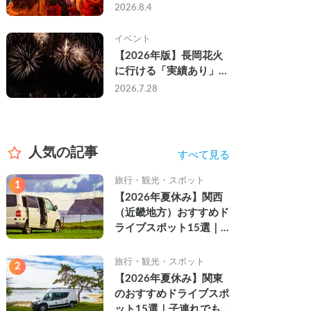
なし・渋滞なしで楽しむ
2026.8.4
2026年完全ガイド
イベント
【2026年版】長岡花火
に行ける「実績あり」の
キャンピングカー3選｜
2026.7.28
実際に利用したゲストの
レビュー付き
人気の記事
すべて見る
旅行・観光・スポット
1
【2026年夏休み】関西
（近畿地方）おすすめド
ライブスポット15選｜
自然を満喫できる絶景や
名所を紹介
旅行・観光・スポット
2
【2026年夏休み】関東
のおすすめドライブスポ
ット15選｜子連れでも