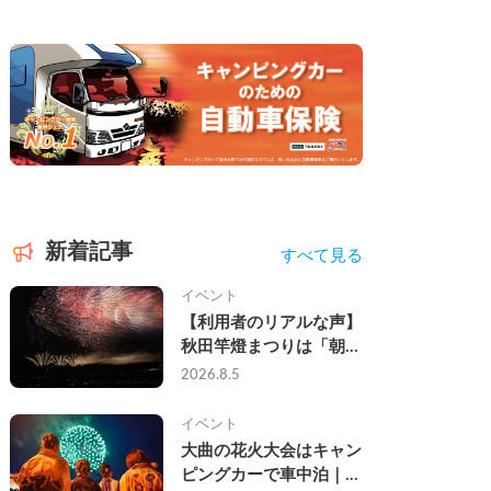
新着記事
すべて見る
イベント
【利用者のリアルな声】
秋田竿燈まつりは「朝か
ら夜まで」の祭り。キャ
2026.8.5
ンピングカーで行った2
組の記録
イベント
大曲の花火大会はキャン
ピングカーで車中泊｜宿