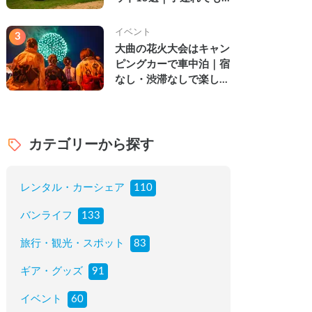
楽しめる穴場の絶景・グ
ルメ・温泉を徹底解説
イベント
3
大曲の花火大会はキャン
ピングカーで車中泊｜宿
なし・渋滞なしで楽しむ
2026年完全ガイド
カテゴリーから探す
レンタル・カーシェア
110
バンライフ
133
旅行・観光・スポット
83
ギア・グッズ
91
イベント
60