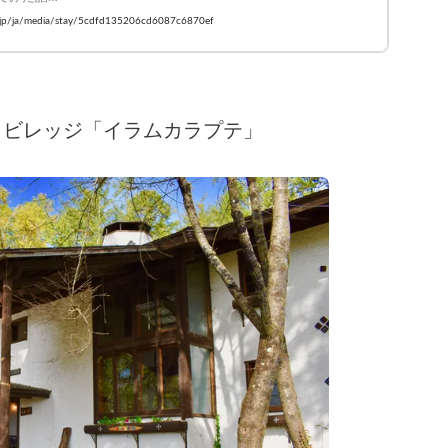
#VANLIFE #車中泊
ay.jp/ja/media/stay/5cdfd135206cd6087c6870ef
コビレッジ「イラムカラプテ」