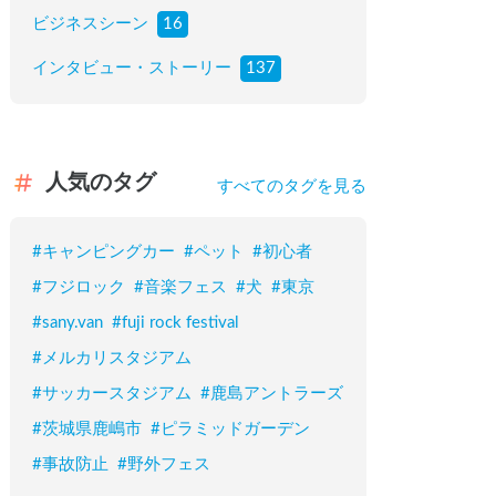
ビジネスシーン
16
インタビュー・ストーリー
137
人気のタグ
すべてのタグを見る
#
キャンピングカー
#
ペット
#
初心者
#
フジロック
#
音楽フェス
#
犬
#
東京
#
sany.van
#
fuji rock festival
#
メルカリスタジアム
#
サッカースタジアム
#
鹿島アントラーズ
#
茨城県鹿嶋市
#
ピラミッドガーデン
#
事故防止
#
野外フェス