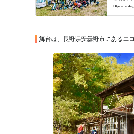
#Carstay 
https://carst
舞台は、長野県安曇野市にあるエ