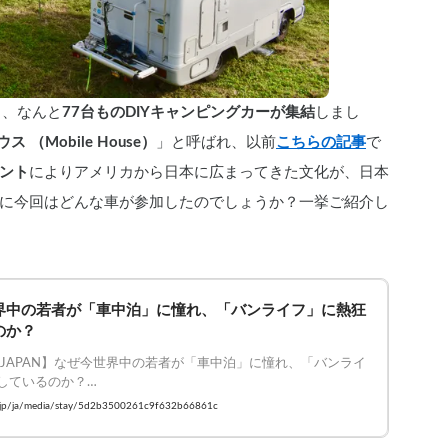
、、なんと
77台ものDIYキャンピングカーが集結
しまし
 （Mobile House）
」と呼ばれ、以前
こちらの記事
で
メント
によりアメリカから日本に広まってきた文化が、日本
に今回はどんな車が参加したのでしょうか？一挙ご紹介し
界中の若者が「車中泊」に憧れ、「バンライフ」に熱狂
のか？
FE JAPAN】なぜ今世界中の若者が「車中泊」に憧れ、「バンライ
しているのか？

 #VANLIFEJAPAN #車中泊 #バンライフ
ay.jp/ja/media/stay/5d2b3500261c9f632b66861c