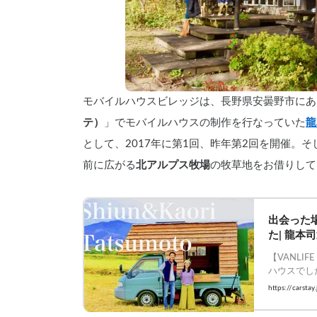
モバイルハウスビレッジは、長野県安曇野市にあ
テ）
」でモバイルハウスの制作を行なっていた
龍
として、2017年に第1回、昨年第2回を開催。
前に広がる
北アルプス牧場
の牧草地をお借りして、
出会った
た| 龍本
【VANLI
ハウスでした
#Carstay 
https://carsta