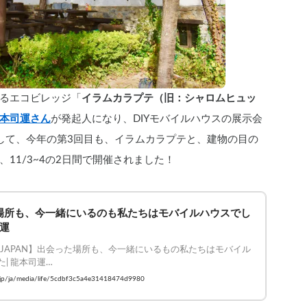
るエコビレッジ「
イラムカラプテ（旧：シャロムヒュッ
本司運さん
が発起人になり、DIYモバイルハウスの展示会
そして、今年の第3回目も、イラムカラプテと、建物の目の
11/3~4の2日間で開催されました！
場所も、今一緒にいるのも私たちはモバイルハウスでし
司運
FE JAPAN】出会った場所も、今一緒にいるもの私たちはモバイル
| 龍本司運

#VANLIFE #車中泊
y.jp/ja/media/life/5cdbf3c5a4e31418474d9980