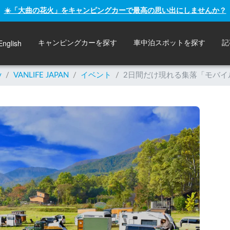
☀️「大曲の花火」をキャンピングカーで最高の思い出にしませんか？
English
キャンピングカーを探す
車中泊スポットを探す
記
y
/
VANLIFE JAPAN
/
イベント
/
2日間だけ現れる集落「モバイル