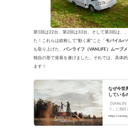
第1回は22台、第2回は33台、そして第3回は、
た！これらは総称して"動く家"こと「
モバイルハウス
も取り上げた、
バンライフ（VANLIFE）ムーブ
独自の形で発展を遂げました。それでは、具体的
ます！
なぜ今世
している
【VANLI
フ」に熱狂
#Carstay
https://carst