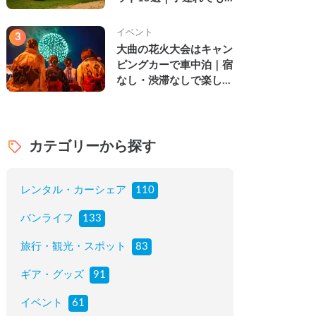
楽しめる穴場の絶景・グ
ルメ・温泉を徹底解説
イベント
3
大曲の花火大会はキャン
ピングカーで車中泊｜宿
なし・渋滞なしで楽しむ
2026年完全ガイド
カテゴリーから探す
レンタル・カーシェア
110
バンライフ
133
旅行・観光・スポット
83
ギア・グッズ
91
イベント
61