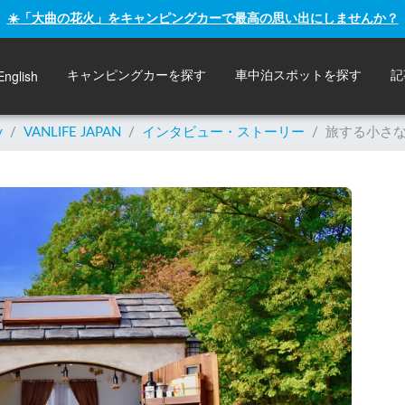
☀️「大曲の花火」をキャンピングカーで最高の思い出にしませんか？
English
キャンピングカーを探す
車中泊スポットを探す
記
y
/
VANLIFE JAPAN
/
インタビュー・ストーリー
/
旅する小さな