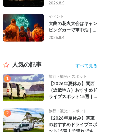
ら夜まで」の祭り。キャ
2026.8.5
ンピングカーで行った2
組の記録
イベント
大曲の花火大会はキャン
ピングカーで車中泊｜宿
なし・渋滞なしで楽しむ
2026.8.4
2026年完全ガイド
人気の記事
すべて見る
旅行・観光・スポット
1
【2026年夏休み】関西
（近畿地方）おすすめド
ライブスポット15選｜
自然を満喫できる絶景や
名所を紹介
旅行・観光・スポット
2
【2026年夏休み】関東
のおすすめドライブスポ
ット15選｜子連れでも