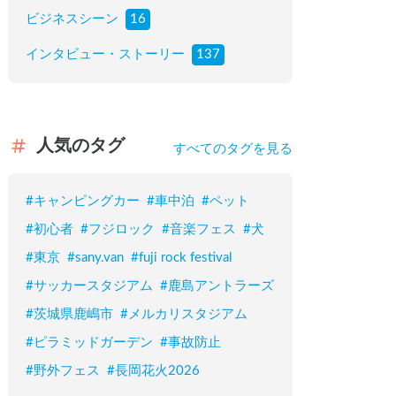
ビジネスシーン
16
インタビュー・ストーリー
137
人気のタグ
すべてのタグを見る
#
キャンピングカー
#
車中泊
#
ペット
#
初心者
#
フジロック
#
音楽フェス
#
犬
#
東京
#
sany.van
#
fuji rock festival
#
サッカースタジアム
#
鹿島アントラーズ
#
茨城県鹿嶋市
#
メルカリスタジアム
#
ピラミッドガーデン
#
事故防止
#
野外フェス
#
長岡花火2026