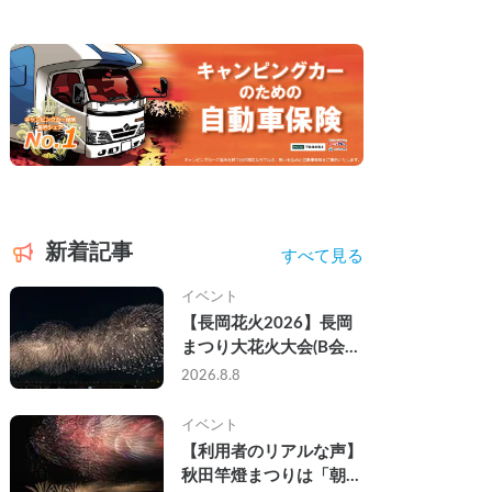
新着記事
すべて見る
イベント
【長岡花火2026】長岡
まつり大花火大会(B会
場)にキャンピングカー
2026.8.8
で参戦して、長岡駅前で
車中泊してきた
イベント
【利用者のリアルな声】
秋田竿燈まつりは「朝か