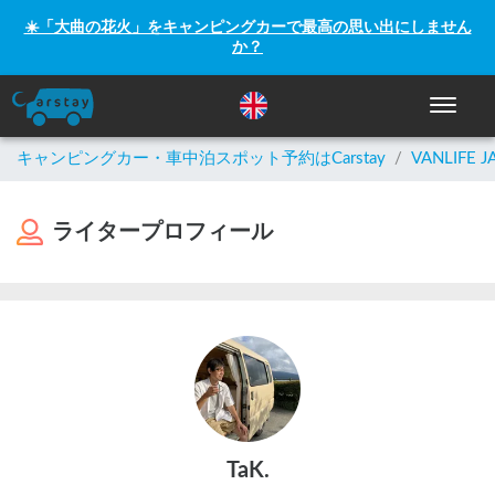
☀️「大曲の花火」をキャンピングカーで最高の思い出にしません
か？
ナビゲー
キャンピングカー・車中泊スポット予約はCarstay
/
VANLIFE J
ライタープロフィール
TaK.