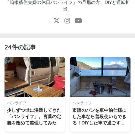
「箱根移住夫婦の休日バンライフ」の旦那の方。DIYと運転担
当。
24件の記事
バンライフ
バンライフ
少しずつ世に浸透してきた
市販のバンを車中泊仕様に
「バンライフ」。言葉の定
した車なら普段使いもでき
義を改めて整理してみた
る！DIYした車で過ごす平
日のルーティーンをご紹介