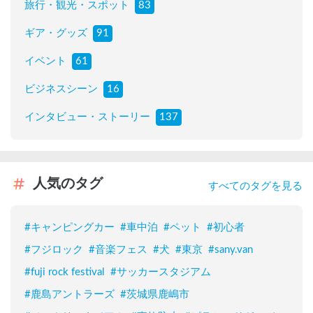
旅行・観光・スポット
83
ギア・グッズ
91
イベント
61
ビジネスシーン
16
インタビュー・ストーリー
137
人気のタグ
すべてのタグを見る
#
キャンピングカー
#
車中泊
#
ペット
#
初心者
#
フジロック
#
音楽フェス
#
犬
#
東京
#
sany.van
#
fuji rock festival
#
サッカースタジアム
#
鹿島アントラーズ
#
茨城県鹿嶋市