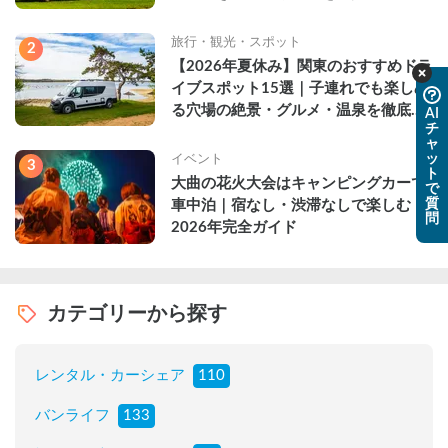
旅行・観光・スポット
2
【2026年夏休み】関東のおすすめドラ
イブスポット15選｜子連れでも楽しめ
る穴場の絶景・グルメ・温泉を徹底解
AI
チ
説
ャ
ッ
イベント
3
ト
大曲の花火大会はキャンピングカーで
で
質
車中泊｜宿なし・渋滞なしで楽しむ
問
2026年完全ガイド
カテゴリーから探す
レンタル・カーシェア
110
バンライフ
133