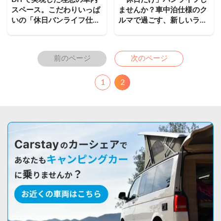
スペース。こだわりいっぱ
ませんか？車中泊仕様のク
いの「休日バンライフ仕様
ルマで過ごす、新しいライ
車」をご紹介！
フスタイル
Previous
Next
前のページ
次のページ
1
2