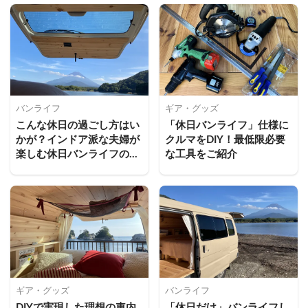
バンライフ
ギア・グッズ
こんな休日の過ごし方はい
「休日バンライフ」仕様に
かが？インドア派な夫婦が
クルマをDIY！最低限必要
楽しむ休日バンライフのス
な工具をご紹介
タイル
ギア・グッズ
バンライフ
DIYで実現した理想の車内
「休日だけ」バンライフし