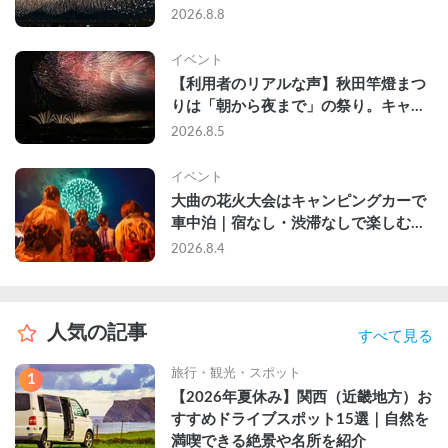
て、長岡駅前で車中泊してきた
2026.8.8
イベント
【利用者のリアルな声】秋田竿燈まつ
りは「朝から夜まで」の祭り。キャン
ピングカーで行った2組の記録
2026.8.5
イベント
大曲の花火大会はキャンピングカーで
車中泊｜宿なし・渋滞なしで楽しむ
2026年完全ガイド
2026.8.4
人気の記事
すべて見る
旅行・観光・スポット
1
【2026年夏休み】関西（近畿地方）お
すすめドライブスポット15選｜自然を
満喫できる絶景や名所を紹介