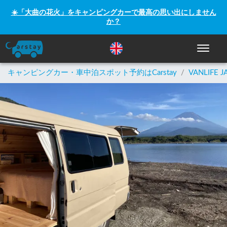
☀️「大曲の花火」をキャンピングカーで最高の思い出にしません
か？
ナビゲー
キャンピングカー・車中泊スポット予約はCarstay
/
VANLIFE J