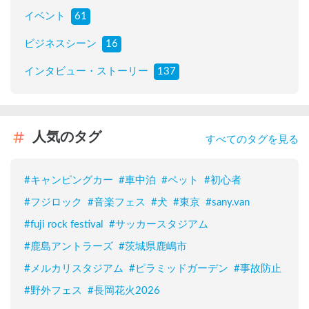
イベント
61
ビジネスシーン
16
インタビュー・ストーリー
137
人気のタグ
すべてのタグを見る
#
キャンピングカー
#
車中泊
#
ペット
#
初心者
#
フジロック
#
音楽フェス
#
犬
#
東京
#
sany.van
#
fuji rock festival
#
サッカースタジアム
#
鹿島アントラーズ
#
茨城県鹿嶋市
#
メルカリスタジアム
#
ピラミッドガーデン
#
事故防止
#
野外フェス
#
長岡花火2026