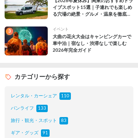
【2026年夏休み】関東のおすすめドラ
イブスポット15選｜子連れでも楽しめ
る穴場の絶景・グルメ・温泉を徹底解
説
イベント
3
大曲の花火大会はキャンピングカーで
車中泊｜宿なし・渋滞なしで楽しむ
2026年完全ガイド
カテゴリーから探す
レンタル・カーシェア
110
バンライフ
133
旅行・観光・スポット
83
ギア・グッズ
91