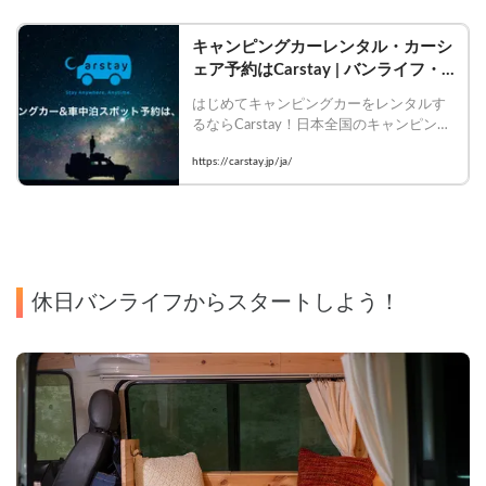
キャンピングカーレンタル・カーシ
ェア予約はCarstay | バンライフ・
ペット旅・ワーケーションを誰でも
はじめてキャンピングカーをレンタルす
かんたんに
るならCarstay！日本全国のキャンピング
カーのレンタカー・カーシェア・RVパー
https://carstay.jp/ja/
ク含む車中泊スポット・観光体験アクテ
ィビティを初心者でもかんたんに予約出
来る、今話題の「バンライフ（VAN 
LIFE）」のプラットフォームです。
休日バンライフからスタートしよう！