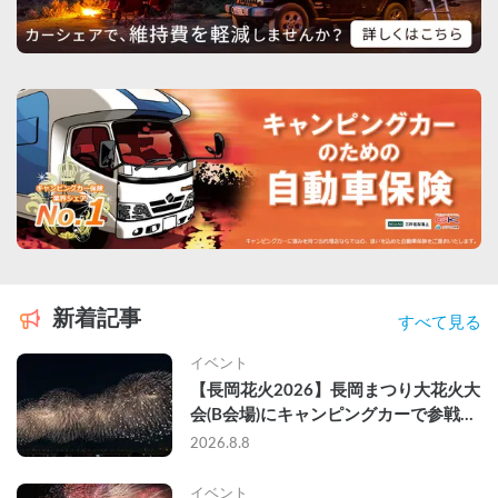
新着記事
すべて見る
イベント
【長岡花火2026】長岡まつり大花火大
会(B会場)にキャンピングカーで参戦し
て、長岡駅前で車中泊してきた
2026.8.8
イベント