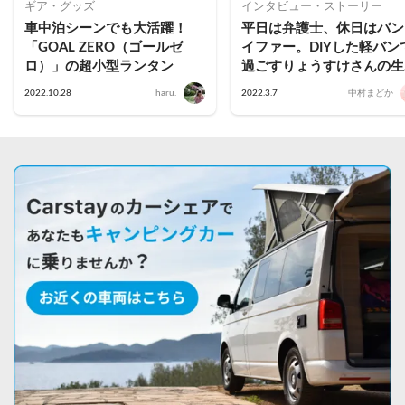
ギア・グッズ
インタビュー・ストーリー
車中泊シーンでも大活躍！
平日は弁護士、休日はバン
「GOAL ZERO（ゴールゼ
イファー。DIYした軽バン
ロ）」の超小型ランタン
過ごすりょうすけさんの生
方とは
2022.10.28
haru.
2022.3.7
中村まどか