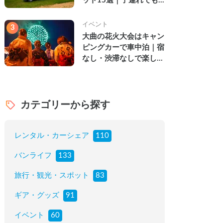
ット15選｜子連れでも
楽しめる穴場の絶景・グ
ルメ・温泉を徹底解説
イベント
3
大曲の花火大会はキャン
ピングカーで車中泊｜宿
なし・渋滞なしで楽しむ
2026年完全ガイド
カテゴリーから探す
レンタル・カーシェア
110
バンライフ
133
旅行・観光・スポット
83
ギア・グッズ
91
イベント
60