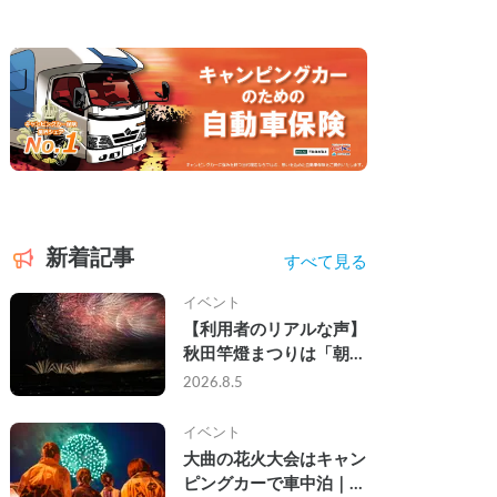
新着記事
すべて見る
イベント
【利用者のリアルな声】
秋田竿燈まつりは「朝か
ら夜まで」の祭り。キャ
2026.8.5
ンピングカーで行った2
組の記録
イベント
大曲の花火大会はキャン
ピングカーで車中泊｜宿