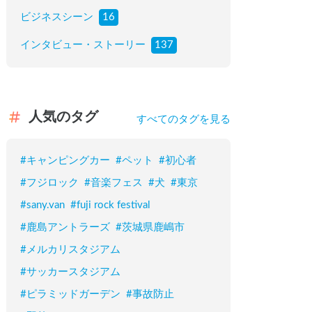
ビジネスシーン
16
インタビュー・ストーリー
137
人気のタグ
すべてのタグを見る
#
キャンピングカー
#
ペット
#
初心者
#
フジロック
#
音楽フェス
#
犬
#
東京
#
sany.van
#
fuji rock festival
#
鹿島アントラーズ
#
茨城県鹿嶋市
#
メルカリスタジアム
#
サッカースタジアム
#
ピラミッドガーデン
#
事故防止