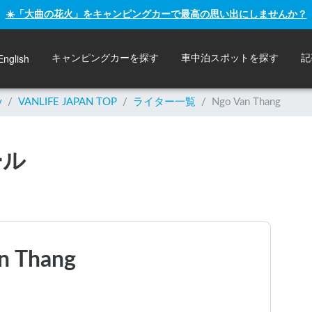
☀️「大曲の花火」をキャンピングカーで最高の思い出にしませんか？
English
キャンピングカーを探す
車中泊スポットを探す
記
y
/
VANLIFE JAPAN TOP
/
ライター一覧
/
Ngo Van Thang
ール
n Thang