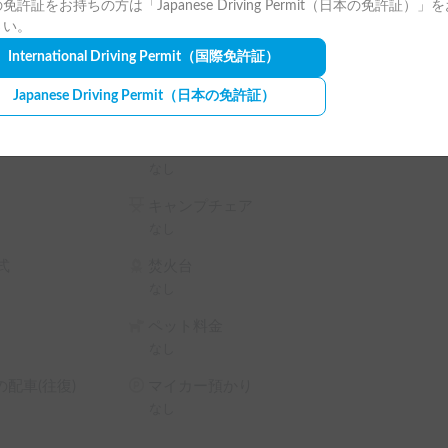
免許証をお持ちの方は「Japanese Driving Permit（日本の免許証）」
さい。
International Driving Permit
（国際免許証）
かご確認をお願い致します。

りも、距離が長くなる場合にはご相談ください。

Japanese Driving Permit
（日本の免許証）


す。

ランタン
さい。

なし
キャンプチェア
度に応じて洗車、クリーニング負担をお願いする
なし
式
焚火台
後でもご利用を辞退して頂く場合がございます。

なし
、犯罪行為、違法ドラッグ、車内での性行為等）
ペット料金
なし
ご連絡を頂いた場合相談させて頂きます。

配車(往復)
マイカー預かり
ますので、予めご了承ください。
なし