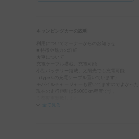
キャンピングカーの説明
利用についてオーナーからのお知らせ

■ 特徴や魅力の詳細

★車について

充電ケーブル搭載、充電可能

小型バッテリー搭載、太陽光でも充電可能

（type Cの充電ケーブル置いています）

モバイルチャージャーも置いてますのでよかった
現在の走行距離は56000km程度です。

※都度更新致します

★特徴

全て見る
ETC搭載

簡易手洗い

外部電源取込、コンセント

モバイルバッテリーAnd専用太陽光パネル
