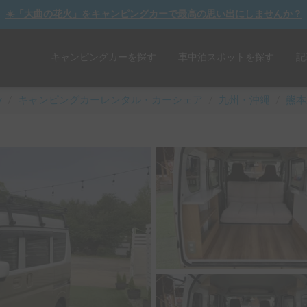
☀️「大曲の花火」をキャンピングカーで最高の思い出にしませんか？
キャンピングカーを探す
車中泊スポットを探す
記
y
/
キャンピングカーレンタル・カーシェア
/
九州・沖縄
/
熊本