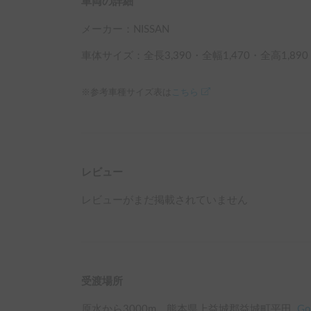
車両の詳細
メーカー：
NISSAN
車体サイズ：全長
3,390
・全幅
1,470
・全高
1,890
※参考車種サイズ表は
こちら
レビュー
レビューがまだ掲載されていません
受渡場所
原水
から
3000
m、
熊本県上益城郡益城町平田
Go