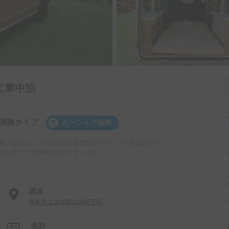
に車中泊
保険タイプ
カーシェア保険
壁・縁石など、自損事故は補償対象外です。他車運転特約
の付帯で、保険料が割引になります。
原水
熊本県上益城郡益城町平田
免許