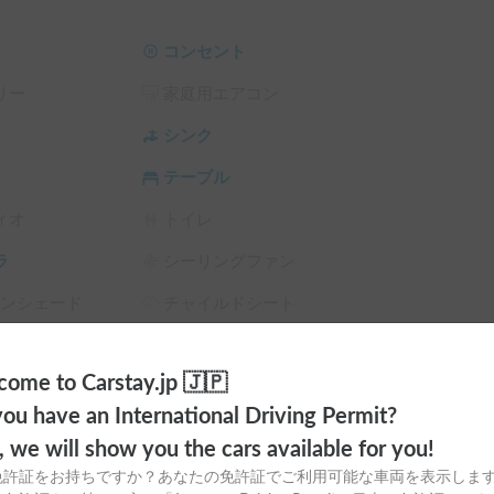
コンセント
リー
家庭用エアコン
シンク
テーブル
ィオ
トイレ
ラ
シーリングファン
サンシェード
チャイルドシート
アグッズもございます！

スタイヤ（冬
カーエアコン
ome to Carstay.jp 🇯🇵
ou have an International Driving Permit?
オプション

o, we will show you the cars available for you!
免許証をお持ちですか？あなたの免許証でご利用可能な車両を表示しま