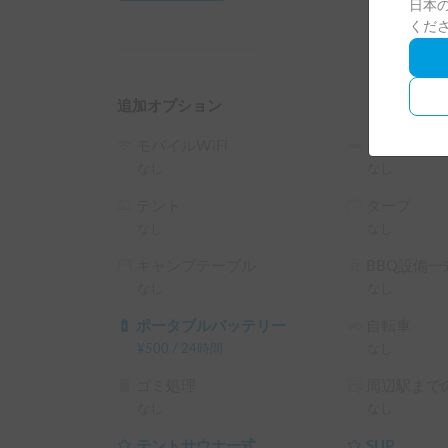
日本の
■カーシェアにおける注意点

くだ
★注意事項

・ご予約前に必ずお問い合わせ頂き、シェア可能
日数に応じて、別途金額交渉は可能です。規定よ
・オフロードでの走行はしないようお願いします。
追加オプション
またドライブレコーダーにて確認を行なっていま
・車両内での簡単な飲食OKです。

モバイルWiFi
シュラフ
喫煙、汁物、強い匂いの残る食事等は避けてくだ
なし
なし
電子タバコOK

テント
タープ
・返却時、内外装に著しい汚れがある場合には程
なし
なし
場合がございますのでご了承下さい。

・免許取得3年未満（グリーン免許）の方

キャンプテーブル
BBQ設備一
反社会勢力だと判断できた場合には、ご成約成立
なし
なし
乗車中にて著しくモラルに掛ける行為（飲酒運転
もご遠慮ください。

ポータブルバッテリー
自転車
¥
500
/
24時間
なし
・ペットは原則不可とさせて頂きますが、事前に
ゴミ処理
周辺駅までの
・貸出期間中の保険適応外の損害は金額負担頂き
なし
なし
テントサウナ一式
SUP