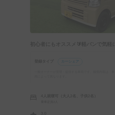
初心者にもオススメ🔰軽バンで気軽
登録タイプ
カーシェア
一般オーナーが管理・提供する車両です。補償内容は、車
両によって異なります。
4人就寝可（大人2名、子供2名）
乗車定員2人
3.0