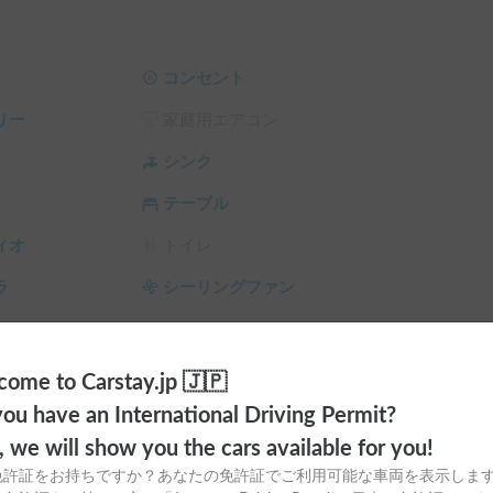
なります。（受渡場所情報欄には、便宜上最寄り
自宅マンション情報をお教えします。）

き限定。お気軽にお問い合わせください。

コンセント
リー
家庭用エアコン
シンク
い。

テーブル
る」をご確認下さい。

ィオ
トイレ
ラ
シーリングファン
ャットからお問い合わせ頂けましたら幸いです。
サンシェード
チャイルドシート
スタイヤ（冬
カーエアコン
ome to Carstay.jp 🇯🇵
ou have an International Driving Permit?
o, we will show you the cars available for you!
免許証をお持ちですか？あなたの免許証でご利用可能な車両を表示しま