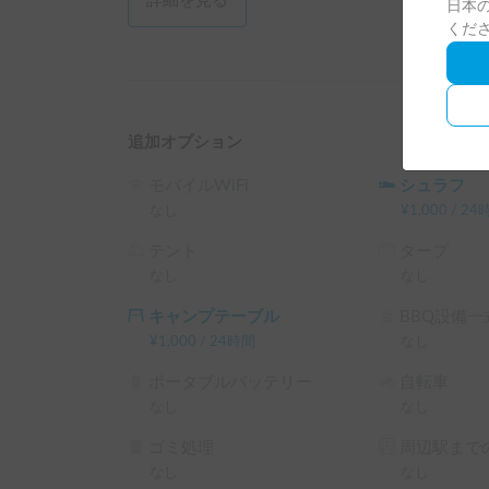
詳細を見る
日本の
くだ
追加オプション
モバイルWiFi
シュラフ
なし
¥
1,000
/
24
テント
タープ
なし
なし
キャンプテーブル
BBQ設備一
¥
1,000
/
24時間
なし
ポータブルバッテリー
自転車
なし
なし
ゴミ処理
周辺駅までの
なし
なし