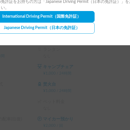
免許証をお持ちの方は「Japanese Driving Permit（日本の免許証）」
さい。
International Driving Permit
（国際免許証）
Japanese Driving Permit
（日本の免許証）
ランタン
時間
なし
キャンプチェア
¥
1,000
/
24時間
式
焚火台
¥
1,000
/
24時間
ペット料金
なし
配車(往復)
マイカー預かり
¥
2,000
/
回