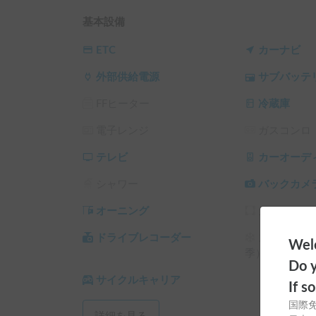
基本的には自宅マンション駐車場での受け渡しと
のコンビニを掲載していますが、ご予約完了時に
基本設備
以下場所での受け渡しは、土日祝の都合がつくと
ETC
カーナビ
・南武線であれば「登戸駅」〜「矢野口駅」

外部供給電源
サブバッテ
・京王相模原線であれば「稲城駅」〜「調布駅」

は、無料で配車をしております。

FFヒーター
冷蔵庫
その他の場所に関しましては事前にご相談くださ
電子レンジ
ガスコンロ
▼注意事項

※ 追加オプションご利用の方は、必ず「詳細を見
テレビ
カーオーデ
シャワー
バックカメ
ご質問・ご希望などございましたら、遠慮なくチ
オーニング
カーテン/
ドライブレコーダー
スタッドレ
Welc
季）
Do y
サイクルキャリア
If s
国際