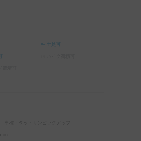
土足可
可
バイク荷積可
ド荷積可
車種：ダットサンピックアップ
mm