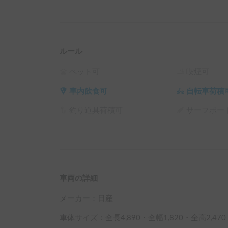
ルール
ペット可
喫煙可
車内飲食可
自転車荷積
釣り道具荷積可
サーフボー
車両の詳細
メーカー：
日産
車体サイズ：全長
4,890
・全幅
1,820
・全高
2,470