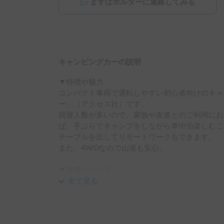
まずはホルダーに連絡してみる
キャンピングカーの説明
▼特徴や魅力

コンパクト車両で運転しやすい初心者向けのキャ
ー」（アクセス社）です。

就寝人数が多いので、家族や友達とのご利用にお
ば、手ぶらでキャンプをしながら車中泊楽しむこ
テーブルを出してリモートワークもできます。

また、4WDなので山道も安心。

▼設備について

走行充電、外部供給電源による充電が可能となっ
全て見る
冷蔵庫・シンク等の設備もありますので、キャン
▼受渡について
