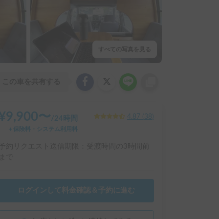
すべての写真を見る
この車を共有する
¥
9,900
〜
4.87
(
38
)
/
24時間
＋保険料・システム利用料
予約リクエスト送信期限：受渡時間の3時間前
まで
ログインして料金確認＆予約に進む