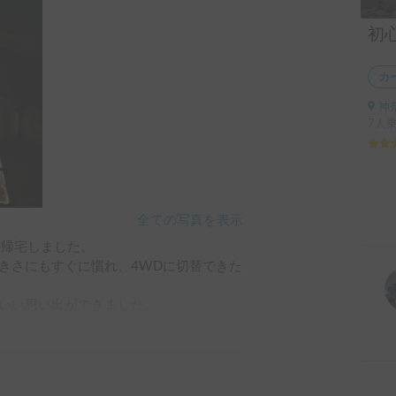
カ
神
7人
全ての写真を表示
帰宅しました。

きさにもすぐに慣れ、4WDに切替できた
いい思い出ができました。
