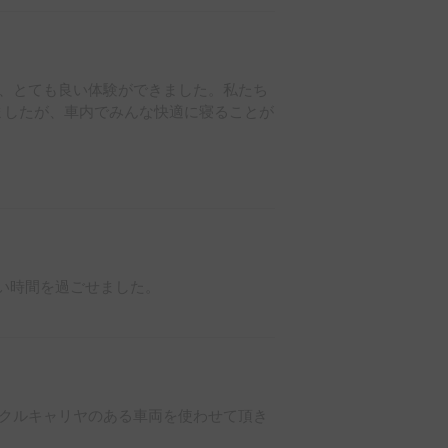
、とても良い体験ができました。私たち
しましたが、車内でみんな快適に寝ることが
80cmですが、完全にまっすぐ伸びるこ
同じくらいの身長の方は、小さなエアマ
適になると思います。上のベッドスペー
でもとても快適そうでした。

い時間を過ごせました。

中島さんのトラックが新品ではないこと
の方が気持ち的にリラックスできます。
て利用することができました。もちろん
ように気をつけましたが、子どもと一緒
てしまうこともあります。その点、この
良かったです。

クルキャリヤのある車両を使わせて頂き
、高速道路でも運転しやすかったです。