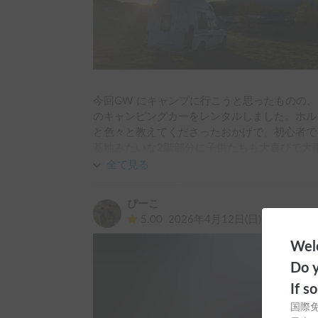
今回GW にキャンプに行こうと思ったものの
のキャンピングカーをレンタルしました。ホル
と色々と教えてくださったおかげで、初心者で
基地みたいな2階部分に子供たちも大喜びで大
トの設営が必要なく、タープも必要なかった為
全て見る
でかけがえのない思い出作りができました！あ
頂きたいです。
ぴーこ
5.00
2026年4月12日(日)
Welc
Do y
If s
国際