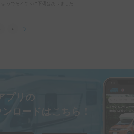
！)ようでそれなりに不備はありました
でも安心感がありました。

、安心してお借りすることができまし
にとっても、最初の一台として良いと思
ルサイズのキャンピングカーほど大きく
3
4
Next
ちょうど良いと思います。

10
には積めませんでしたが、

ぜひ中島さんからお借りしたいと思いま
で良かったです。(逆さに積んでギリギリ
ので

います。

ラの精度が向上されるとより良いなと思
ayアプリの
ウンロードはこちら！