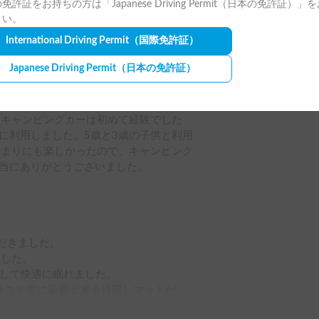
免許証をお持ちの方は「Japanese Driving Permit（日本の免許証）」
さい。
International Driving Permit
（国際免許証）
Japanese Driving Permit
（日本の免許証）
全ての写真を表示
。キャンピングカーは初めて経験でした
に利用しました。5歳と3歳の子供と利用
あまりにも楽しかったので、キャンピング
当にありがとうございました。
だきました。

した。

して快適に眠れました。

ラスや窓に装着出来る目隠しマットが、
れました。
