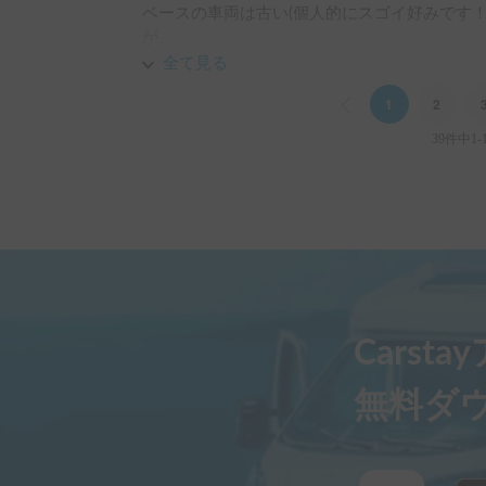
ベースの車両は古い(個人的にスゴイ好みです
風の影響も受けにくく感じられ、長距離の運転
が、

オーナーさんが非常に丁寧に説明してくださり
全て見る
キャンピングカーをまだ運転したことがない方
た。

います。サイズはそれなりに大きいですが、フ
Previous
1
2
感じないので、キャンピングカーに慣れるには
サイクルキャリヤは、

39件中1-
我が家の子ども用自転車と相性が悪くキャリヤ
全体としてとても楽しい旅になりました。また
車内後部スペースにタイヤを外さず載せれたの
す。
ではありました)

体調の都合で予定していた車中泊ができなかった
また次回、キャンプなどで利用したいと思って
個人的にはバックミラーモニターとバックカメ
Carst
いました。
無料ダ