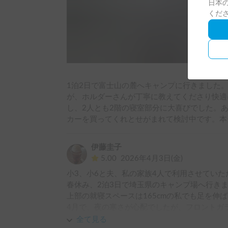
日本の
くだ
1泊2日で富士山の麓へキャンプに行きました
が、ホルダーさんが丁寧に教えてくださり快適
し、2人とも2階の寝室部分に大喜びでした。
カーを買ってくれとせがまれて検討中です。本
伊藤圭子
5.00
2026年4月3日(金)
小3、小6と夫、私の家族4人で利用させていた
春休み、2泊3日で埼玉県のキャンプ場へ行きま
上部の就寝スペースは165cmの私でも足を伸ば
4月で、夜の寒さが心配でしたが、フロントガ
保温効果が高かったようで、寝袋でぐっすり眠
全て見る