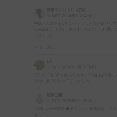
子ども達も楽しんでくれました！
渡邊ベンジャミン広司
5.00
2026年3月30日(月)
中島さんのキャンピングトラックをお借りして
は家族4人（8歳と5歳の子ども2人）で利用
できました。

私は下のベッドスペースで寝ました。身長は約1
全て見る
とはできないものの、とてもよく眠れました。
ットや追加のパッドを持っていくと、さらに快
DK
スはクッションがしっかりしていて、そのまま
5.00
2026年2月23日(月)
2人での2泊3日の旅でしたが、不自由なく楽し
また、実際に良かったと感じた点のひとつは、
本当にありがとうございました。
です。家族や子どもと一緒に旅行する場合、そ
中島さんはとても親切で気さくな方で、安心し
私たちも車はできるだけ丁寧に使い、汚さない
飯島弘喜
だと、あまりに新品の車だと少し気を遣いすぎ
5.00
2025年12月8日(月)
トラックは気持ち的にゆったり使えて、それも
今回は親子で自転車イベントに参加の為、サイ
ました。

また、一般的な大型キャンピングカーに比べて