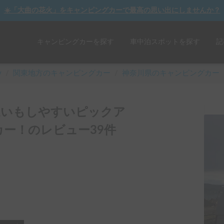
☀️「大曲の花火」をキャンピングカーで最高の思い出にしませんか？
キャンピングカーを探す
車中泊スポットを探す
記
y
/
関東
地方のキャンピングカー
/
神奈川県のキャンピングカー
遣いもしやすいピックア
ー！のレビュー39件