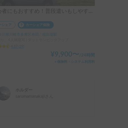
初心者にもおすすめ！普段遣いもしやすいピックアップトラックキャンピングカー！
ーシェア
カーシェア保険
奈川県川崎市多摩区布田, ' 稲田堤駅
乗り、4人就寝可 | ダットサンピックアップ
4.87
(
39
)
¥
9,900
〜
/
24時間
＋保険料・システム利用料
ホルダー
sarumamanakaji
さん