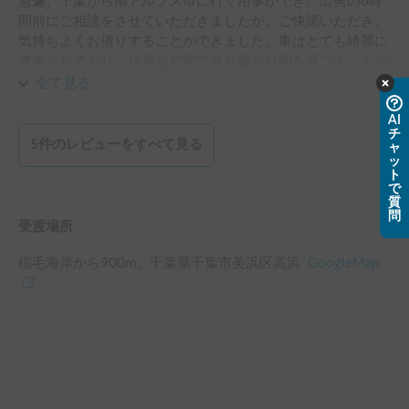
急遽、千葉から南アルプス市に行く用事ができ、出発の6時
間前にご相談をさせていただきましたが、ご快諾いただき、
気持ちよくお借りすることができました。車はとても綺麗に
整備されており、快適な空間で有意義な時間を過ごすことが
できました。また機会があれば是非お借りしたいと思います
全て見る
のでよろしくお願いします。
AI
チ
5
件のレビューをすべて見る
ャ
ッ
ト
で
質
問
受渡場所
稲毛海岸
から
900
m、
千葉県千葉市美浜区高浜
GoogleMap