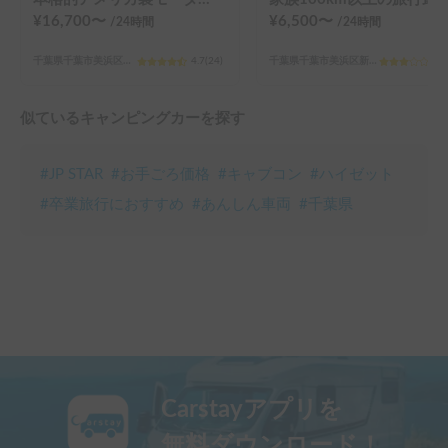
¥
16,700
〜
¥
6,500
〜
/24
時間
/24
時間
千葉県千葉市美浜区打瀬
4.7
(
24
)
千葉県千葉市美浜区新港３２−１１
3.0
似ているキャンピングカーを探す
#
JP STAR
#
お手ごろ価格
#
キャブコン
#
ハイゼット
#
卒業旅行におすすめ
#
あんしん車両
#
千葉県
Carstayアプリを
無料ダウンロード！