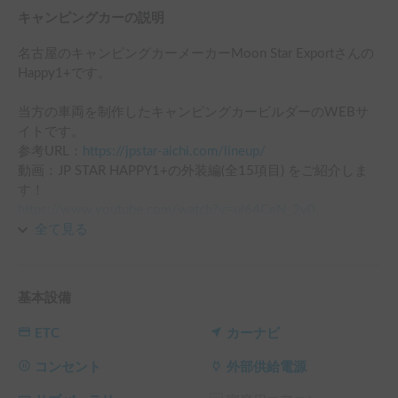
キャンピングカーの説明
名古屋のキャンピングカーメーカーMoon Star Exportさんの
Happy1+です。

当方の車両を制作したキャンピングカービルダーのWEBサ
イトです。

参考URL：
https://jpstar-aichi.com/lineup/
動画：JP STAR HAPPY1+の外装編(全15項目) をご紹介しま
https://www.youtube.com/watch?v=ul64CeN_2v0
動画：JP STAR HAPPY1+の内装編(全16項目)をご紹介しま
全て見る
す！

https://www.youtube.com/watch?v=0ydbWJgo-Gw
基本設備
セミダブルサイズのベッド展開30秒

走行距離　4000km(2023年5月8日時点)

ETC
カーナビ
3,000Wインバーダーと300Ahサブバッテリー搭載、ドライ
ヤー、IH調理器使用可能。

コンセント
外部供給電源
室内高さも約1.7mを確保しており、軽ベースとは思えない