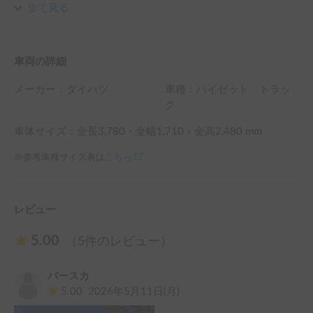
けられないです。

全て見る
*車高が高いため、高速道路では横風やトラックの追い越し
時などに車体があおられますので、スピードの出し過ぎには
くれぐれもご注意ください。

車両の詳細
*香水の散布、お香焚きなどは禁止です。芳香剤もご遠慮く
ださい。

メーカー：
ダイハツ
車種：ハイゼット トラッ
*寝具・防寒具等はお客様でご用意ください。

ク
＊返却時くれぐれもETCカード抜き忘れないようにお願いし
ます。

車体サイズ：全長
3,780
・全幅
1,710
・全高
2,480
mm
*車中泊の際、衛生上ソファシートやクッションへの直接の
※参考車種サイズ表は
こちら
就寝はご遠慮ください。敷きパッドもしくはシーツなどをご
用意いただき、必ず敷いてください。貸し出しも行っており
ます。

*車内での火気の使用は禁止です。IH調理器、フライパンの
レビュー
貸出しも行っております。

*ご返却時は、車内の清掃をお願いいたします。
5.00
（5件のレビュー）
バースカ
5.00
2026年5月11日(月)