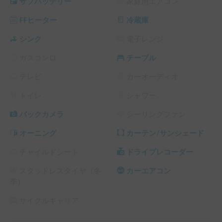
サブバッテリー
家庭用エアコン
ほどに広々。

FFヒーター装備で秋冬の就寝時も快適。

FFヒーター
冷蔵庫
高速料金は普通車と同じ。

収納豊富。

シンク
電子レンジ
当車両は事前の除菌・清掃済です。

ガスコンロ
テーブル
ご安心してご利用ください。

テレビ
カーオーディオ
◼︎スペック

ベース車両　ダイハツ ハイゼット

トイレ
シャワー
車両型式　　3BD-S510P

グレード　　SAIIITキャンパー特装車

バックカメラ
シーリングファン
車両サイズ　W3,790×1,690×H2,480(mm)

オーニング
カーテン/サンシェード
エンジン　　0.6ガソリン

トランスミッション　CVT(無段変速)

チャイルドシート
ドライブレコーダー
ナンバー　　8

タイプ　　　4WD

スタッドレスタイヤ（冬
カーエアコン
乗車定員　　4名(大人2名+お子様1名推奨)

季）
就寝定員　　4名(大人2名+お子様1名推奨)

車体 全長3,780×全幅1,710×全高2,480(mm)

サイクルキャリア
2022年8月納車 / 2022年式
