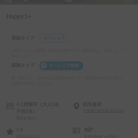
外観
1/26
Happy1+
登録タイプ
カーシェア
一般オーナーが管理・提供する車両です。補償内容は、車両によって
異なります。
保険タイプ
カーシェア保険
壁・縁石など、自損事故は補償対象外です。他車運転特約の付帯で、
保険料が割引になります。
4人就寝可（大人2名、
稲毛海岸
子供2名）
千葉県千葉市美浜区高浜
乗車定員4人
5.0
免許
5
件のレビュー
普通自動車（AT限定）