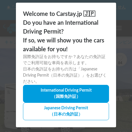
☀️「大曲の花火」をキャンピングカーで最高の思い出にしません
か？
Welcome to Carstay.jp 🇯🇵
Do you have an International
ナビゲー
Driving Permit?
If so, we will show you the cars
キャンピングカー・車中泊スポット予約はCarstay
/
キャンピン
available for you!
国際免許証をお持ちですか？あなたの免許証
でご利用可能な車両を表示します。
84
日本の免許証をお持ちの方は「Japanese
Driving Permit（日本の免許証）」をお選びく
ださい。
International Driving Permit
（国際免許証）
Japanese Driving Permit
（日本の免許証）