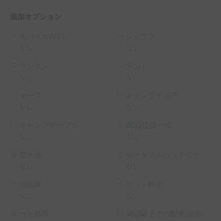
⭐️レギュラーガソリン

追加オプション
⭐️走行中後ろの扉を閉める

モバイルWiFi
シュラフ
燃料タンク 38L

なし
なし
給水タンク24L 

排水タンク14L

ランタン
テント
Diesel軽油タンク7L (少量の2~3Lを入ればOK 1L軽油は10時
なし
なし
間持つ)

タープ
キャンプチェア
タイヤ空気圧  フロント4  リア4.2

なし
なし
車両重量 1290kg

燃費　12km/L

キャンプテーブル
BBQ設備一式
なし
なし
◼︎受渡場所

　自宅駐車場（稲毛海岸駅付近）
焚火台
ポータブルバッテリー
なし
なし
自転車
ペット料金
なし
なし
ゴミ処理
周辺駅までの配車(往復)