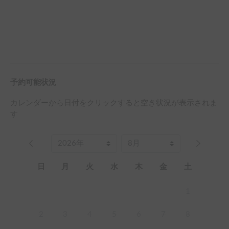
予約可能状況
カレンダーから日付をクリックすると空き状況が表示されま
す
日
月
火
水
木
金
土
1
2
3
4
5
6
7
8