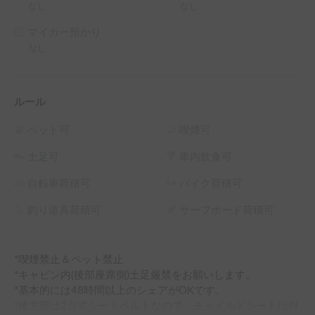
なし
なし
マイカー預かり
なし
ルール
ペット可
喫煙可
土足可
車内飲食可
自転車荷積可
バイク荷積可
釣り道具荷積可
サーフボード荷積可
*喫煙禁止＆ペット禁止

*キャビン内(後部座席側)土足厳禁をお願いします。

*基本的には48時間以上のシェアがOKです。

*後方部は2点式シートベルトなので、チャイルドシートは付