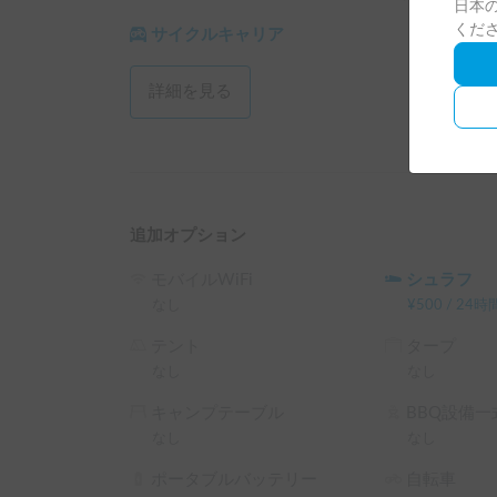
日本の
登録したてのため、オプションが充実しておりま
くだ
サイクルキャリア
ご希望のオプションがありましたら、可能な限り
【お願い】

詳細を見る
皆様に気持ちよくご利用いただくため、いくつか
・車内は完全禁煙とさせていただいております。
・焼き肉や焼き魚など、車内に強い臭いが残るよ
・運転中以外でのアイドリングは車両を痛めるた
・衛生上就寝時はシュラフ、敷布団などを使用し
追加オプション
・次に借りるゲストの方も快適に過ごせるよう、
モバイルWiFi
シュラフ
私自身、このアミティを通じてたくさんの素晴ら
なし
¥
500
/
24時
皆様の旅が、笑顔あふれる最高の時間になることを
テント
タープ
なし
なし
※こちらは長期割引対象車両です。予約リクエス
└ 72時間（3泊）以上の予約 ： 利用料金の10
キャンプテーブル
BBQ設備一
以下同）

なし
なし
└ 120時間（5泊）以上の予約 ： 利用料金の15%O
└ 240時間（10泊）以上の予約 ： 利用料金の20%
ポータブルバッテリー
自転車