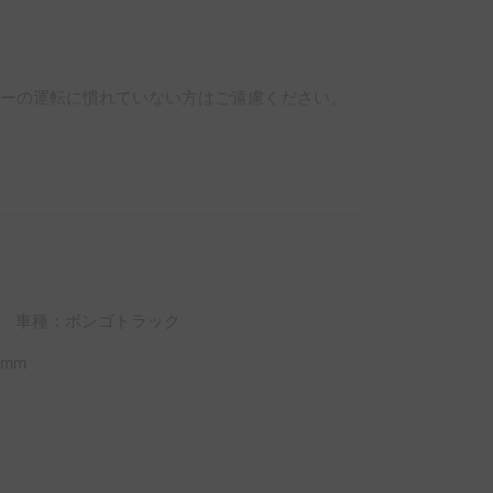
カーの運転に慣れていない方はご遠慮ください。

禁止です。

車種：ボンゴトラック
mm