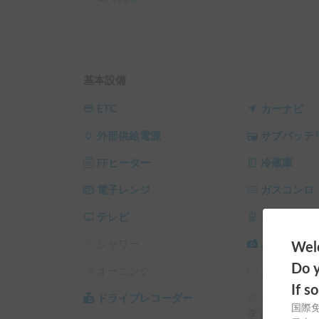
【車両の特徴】

最大の特徴は、なんといってもその居住性の高さ
平成24年式ではありますが、大切にメンテナン
になってくれます。✨

基本設備
全幅が控えめなので、狭い道やキャンプ場の駐車
へ出かけられますよ。

ETC
カーナビ
外部供給電源
サブバッテ
【ペットと一緒に最高の思い出を】

このお車は、大切な家族の一員であるワンちゃんな
FFヒーター
冷蔵庫
大自然の中で、愛犬と一緒に朝日を浴びる贅沢な
電子レンジ
ガスコンロ
【車内装備・快適性】

就寝スペースは、バンクベッドやダイネットを展
テレビ
カーオーデ
す。💤

シャワー
バックカメ
Welc
お子様連れのご家族でも、ゆとりを持って過ごせ
また、冬の車中泊に欠かせない「FFヒーター」を完
Do y
オーニング
カーテン/
エンジンを切った状態でも車内をポカポカに暖め
If s
も朝までぐっすり眠れます。❄️

ドライブレコーダー
スタッドレ
国際
季）