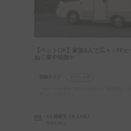
【ペットOK】家族6人で広々！FF
ぬく車中泊旅✨
登録タイプ
カーシェア
一般オーナーが管理・提供する車両です。補償内容は、車
両によって異なります。
6人就寝可（大人6名）
乗車定員6人