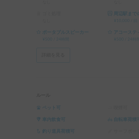
└ 360時間（15泊）以上の予約 ： 利用料金の30%
なし
なし
ゴミ処理
周辺駅までの
なし
¥
10,000
/
回
ポータブルスピーカー
アコーステ
¥
500
/
24時間
¥
500
/
24時
詳細を見る
ルール
ペット可
喫煙可
車内飲食可
自転車荷積
釣り道具荷積可
サーフボー