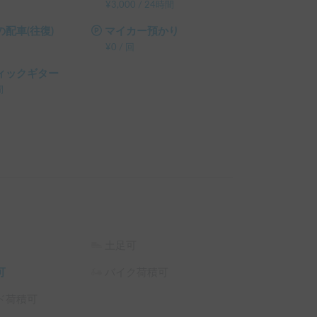
OFF
¥
3,000
/
24時間
配車(往復)
マイカー預かり
¥
0
/
回
ィックギター
間
土足可
可
バイク荷積可
ド荷積可