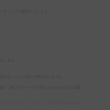
へチャットで質問しましょう
ざいます！

ほど広々とした設計が魅力の一台です。

族・ご友人グループでの思い出作りを全力で応援
ておりますので、のんびりと日本一周や長期休暇