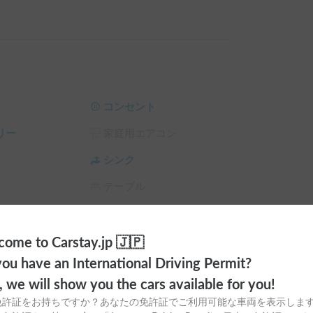
です！

スしており、今でも現役で最高の旅のパートナー
場でも比較的扱いやすく、普通免許で気軽に冒険
コンセント
リー
家庭用エアコン
どのペットとの同乗が可能です！🐶

シンク
時間をぜひ味わってください。✨

テーブル
開することで、最大6名様までお休みいただけま
ィオ
トイレ
ラ
シーリングファン
ome to Carstay.jp 🇯🇵
る広さがあります。

備しています！🔥

ou have an International Driving Permit?
サンシェード
チャイルドシート
てくれるので、冬レジャーや寒い夜のキャンプで
o, we will show you the cars available for you!
スタイヤ（冬
カーエアコン
免許証をお持ちですか？あなたの免許証でご利用可能な車両を表示しま