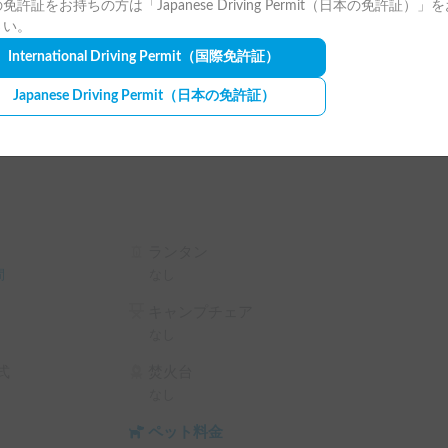
免許証をお持ちの方は「Japanese Driving Permit（日本の免許証）」
せん。

さい。
準備しますのでお気軽にご相談ください。

International Driving Permit
（国際免許証）
Japanese Driving Permit
（日本の免許証）
のお願いがございます。



うな調理はお控えください。

めお控えください。

て下さい。直寝は禁止です。

ご理解とご協力をお願いいたします。✨

ランタン
しい景色に出会ってきました。

間
なし
願っております✨️

キャンプチェア
なし
ト画面で予約前に割引率を確認できます。

%OFF（契約料・保険料・システム利用料は除く、
式
焚火台
なし
FF

OFF

ペット料金