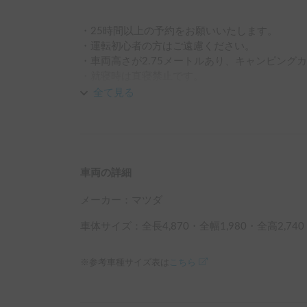
・25時間以上の予約をお願いいたします。

・運転初心者の方はご遠慮ください。

・車両高さが2.75メートルあり、キャンピング
・就寝時は直寝禁止です。

　シーツ、寝袋等を必ずご用意ください。

全て見る
・アイドリング状態での宿泊は車体を痛めるため
車両の詳細
メーカー：
マツダ
車体サイズ：全長
4,870
・全幅
1,980
・全高
2,740
※参考車種サイズ表は
こちら