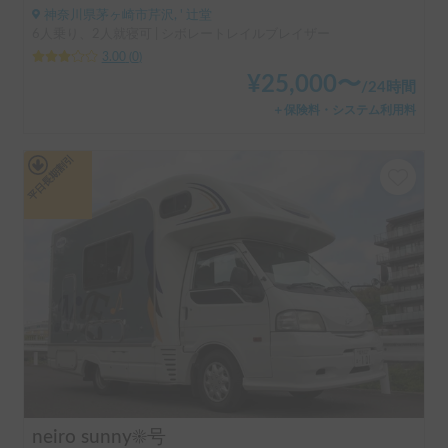
神奈川県茅ヶ崎市芹沢, ' 辻堂
6人乗り、2人就寝可 | シボレートレイルブレイザー
3.00
(
0
)
¥
25,000
〜
/
24時間
＋保険料・システム利用料
平日長期割引
neiro sunny☀️号