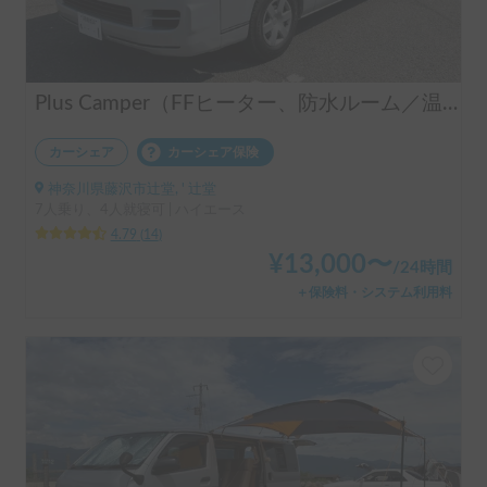
Plus Camper（FFヒーター、防水ルーム／温水シャワー完備）
カーシェア
カーシェア保険
神奈川県藤沢市辻堂, ' 辻堂
7人乗り、4人就寝可 | ハイエース
4.79
(
14
)
¥
13,000
〜
/
24時間
＋保険料・システム利用料