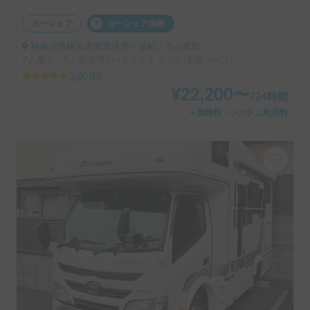
カーシェア
カーシェア保険
神奈川県横浜市青葉区市ケ尾町, ' 市が尾駅
7人乗り、5人就寝可 | バネットトラック(車両ベース)
5.00
(
18
)
¥
22,200
〜
/
24時間
＋保険料・システム利用料