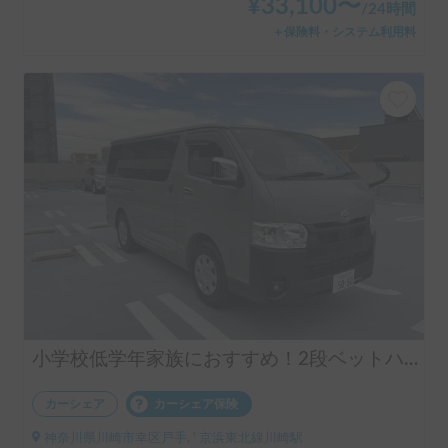
¥
33,100
〜
/
24時間
＋保険料・システム利用料
小学校低学年家族におすすめ！2段ベットハイエース
カーシェア
カーシェア保険
神奈川県川崎市幸区戸手, ' 京浜東北線川崎駅