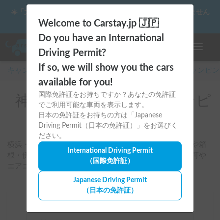
☀️「大曲の花火」をキャンピングカーで最高の思い出にしません
か？
Welcome to Carstay.jp 🇯🇵
Do you have an International
ナビゲー
Driving Permit?
If so, we will show you the cars
キャンピングカー・車中泊スポット予約はCarstay
/
キャンピン
available for you!
国際免許証をお持ちですか？あなたの免許証
神奈川県のレンタルキャンピ
でご利用可能な車両を表示します。
ングカー
日本の免許証をお持ちの方は「Japanese
Driving Permit（日本の免許証）」をお選びく
ださい。
横浜・川崎・湘南・海老名・鎌倉周辺を起点に、海沿いや箱
International Driving Permit
根・伊豆方面の車中泊旅に合う車両を検索可能。ペット可や
（国際免許証）
エアコン付き車両も比較できます。
Japanese Driving Permit
（日本の免許証）
場所