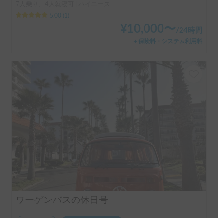
7人乗り、4人就寝可 | ハイエース
5.00
(
1
)
¥
10,000
〜
/
24時間
＋保険料・システム利用料
ワーゲンバスの休日号