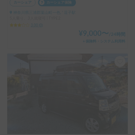
カーシェア
カーシェア保険
神奈川県三浦郡葉山町一色, ' 逗子駅
5人乗り、3人就寝可 | TYPE2
3.00
(
0
)
¥
9,000
〜
/
24時間
＋保険料・システム利用料