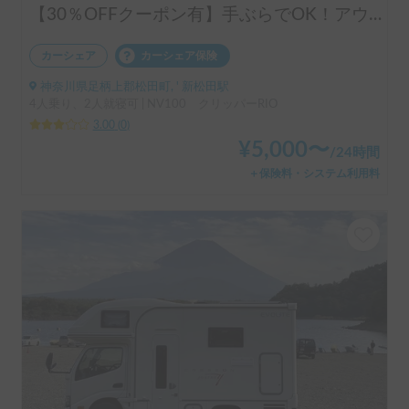
【30％OFFクーポン有】手ぶらでOK！アウトドアグッズフル装備🏕️気軽な軽バン コトアウトドア クリッパー号
カーシェア
カーシェア保険
神奈川県足柄上郡松田町, ' 新松田駅
4人乗り、2人就寝可 | NV100 クリッパーRIO
3.00
(
0
)
¥
5,000
〜
/
24時間
＋保険料・システム利用料