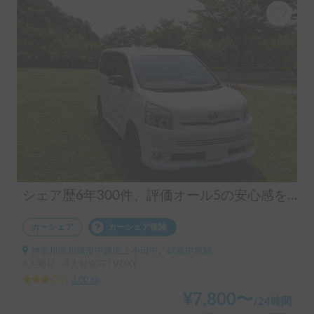
シェア歴6年300件、評価オール5の安心感をぜひ😊
カーシェア
カーシェア保険
神奈川県川崎市中原区上小田中, ' 武蔵中原駅
8人乗り、4人就寝可 | VOXY
3.00
(
0
)
¥
7,800
〜
/
24時間