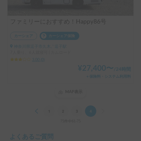
ファミリーにおすすめ！Happy86号
カーシェア
カーシェア保険
神奈川県逗子市久木, ' 逗子駅
7人乗り、6人就寝可 | カムロード
3.00
(
0
)
¥
27,400
〜
/
24時間
＋保険料・システム利用料
MAP表示
Previous
1
2
3
4
Next
75件中61-75
よくあるご質問