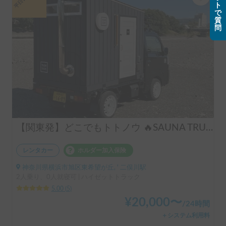
ト
で
質
問
【関東発】どこでもトトノウ 🔥SAUNA TRUCK🔥 | テントサウナレンタル可/最大8名同時にトトノウ/東京・神奈川・千葉配車可能/イベント・法人利用可/オプションフル装備
レンタカー
ホルダー加入保険
神奈川県横浜市旭区東希望が丘, ' 二俣川駅
2人乗り、0人就寝可 | ハイゼットトラック
5.00
(
5
)
¥
20,000
〜
/
24時間
＋システム利用料