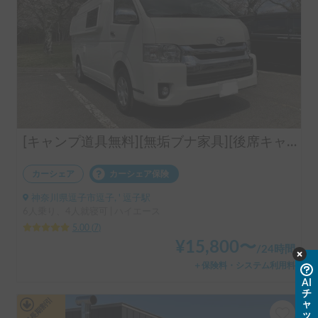
[キャンプ道具無料][無垢ブナ家具][後席キャプテンシート][後部視認良好]オークサイドスリーパー号
カーシェア
カーシェア保険
神奈川県逗子市逗子, ' 逗子駅
6人乗り、4人就寝可 | ハイエース
5.00
(
7
)
¥
15,800
〜
/
24時間
＋保険料・システム利用料
AI
チ
平日長期割引
ャ
ッ