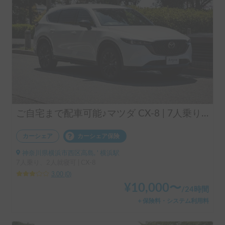
ご自宅まで配車可能♪マツダ CX-8 | 7人乗りSUV
カーシェア
カーシェア保険
神奈川県横浜市西区高島, ' 横浜駅
7人乗り、2人就寝可 | CX-8
3.00
(
0
)
¥
10,000
〜
/
24時間
＋保険料・システム利用料