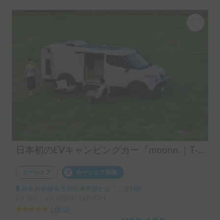
日本初のEVキャンピングカー『moonn.｜T-01』
カーシェア
カーシェア保険
神奈川県横浜市旭区東希望が丘, ' 二俣川駅
2人乗り、2人就寝可 | ELEMO-L
5.00
(
2
)