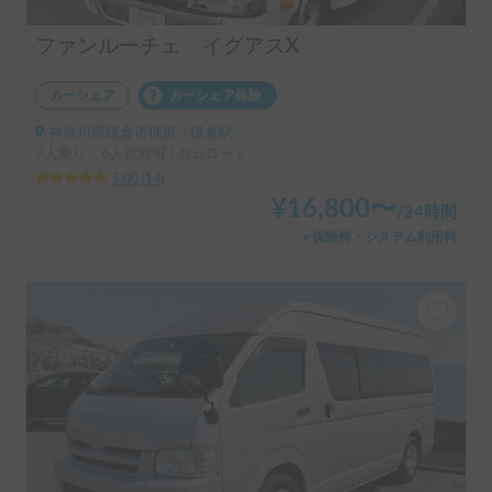
ファンルーチェ イグアスX
カーシェア
カーシェア保険
神奈川県鎌倉市梶原, ' 鎌倉駅
7人乗り、6人就寝可 | カムロード
5.00
(
14
)
¥
16,800
〜
/
24時間
＋保険料・システム利用料