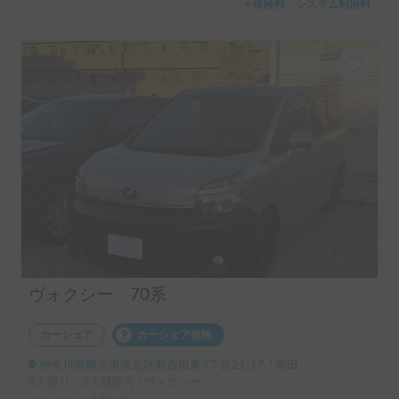
＋保険料・システム利用料
ヴォクシー 70系
カーシェア
カーシェア保険
神奈川県横浜市港北区新吉田東3丁目21-17, ' 高田
8人乗り、2人就寝可 | ヴォクシー