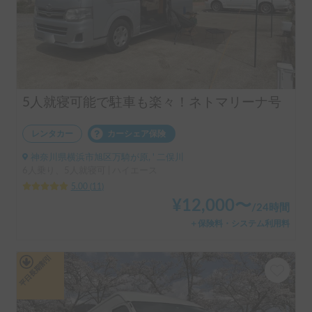
5人就寝可能で駐車も楽々！ネトマリーナ号
レンタカー
カーシェア保険
神奈川県横浜市旭区万騎が原, ' 二俣川
6人乗り、5人就寝可 | ハイエース
5.00
(
11
)
¥
12,000
〜
/
24時間
＋保険料・システム利用料
平日長期割引