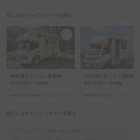
近くのキャンピングカーを探す
すべて見る
🚐常備オプション多数🚐 コルドバンクス号 4WD 家庭用エアコン・リチウムバッテリー・FFヒーター・電子レンジ・冷蔵庫
2026年4月シェア開始🌻軽キャン一番人気 Happy1 JPSTAR🌟小田原駅前（新幹線で都心から30分、ご見学も歓迎）
¥
16,900
〜
¥
14,800
〜
/24
時間
/24
時間
神奈川県小田原市鴨宮
5.0
(
1
)
神奈川県平塚市宝町
5.0
似ているキャンピングカーを探す
#
DIY
#
お手ごろ価格
#
初心者向け