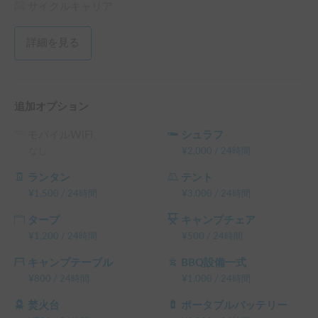
        休日：7:00～20:00

サイクルキャリア
　　　※車中泊仕様は説明があるので日没30分前まで

　・返却

詳細を見る
        平日：18時以降

　　  休日：全日時間帯調整可

　コトアウトドア以外の受け渡しは有料となります。また受
け渡し日時は予約時にお確かめ願います。
追加オプション
モバイルWiFi
シュラフ
なし
¥
2,000
/
24時間
ランタン
テント
¥
1,500
/
24時間
¥
3,000
/
24時間
タープ
キャンプチェア
¥
1,200
/
24時間
¥
500
/
24時間
キャンプテーブル
BBQ設備一式
¥
800
/
24時間
¥
1,000
/
24時間
焚火台
ポータブルバッテリー