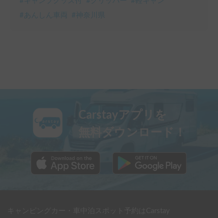
#
キャンプグッズ付
#
クリッパー
#
軽キャン
#
あんしん車両
#
神奈川県
Carstayアプリを
無料ダウンロード！
キャンピングカー・車中泊スポット予約はCarstay