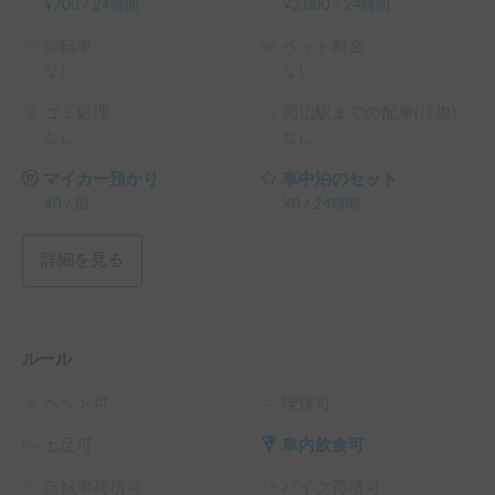
¥
700
/
24時間
¥
2,000
/
24時間
自転車
ペット料金
なし
なし
ゴミ処理
周辺駅までの配車(往復)
なし
なし
マイカー預かり
車中泊のセット
¥
0
/
回
¥
0
/
24時間
詳細を見る
ルール
ペット可
喫煙可
土足可
車内飲食可
自転車荷積可
バイク荷積可