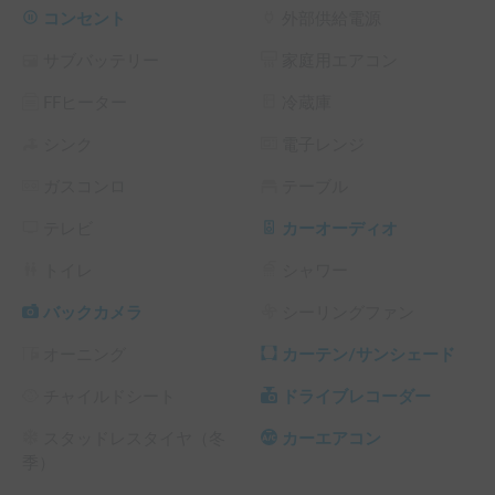
ク37㍑、ターボ付き

コンセント
外部供給電源
★装備

サブバッテリー
家庭用エアコン
　・通常利用or車中泊利用かご予約の際お知らせ下さい。そ
れにより、お渡しする装備が異なります。

FFヒーター
冷蔵庫
★カーシェアにおける注意点

　・受け渡し場所近辺にガソリンスタンドが少なく19時以降
シンク
電子レンジ
の受渡し・返却ですと満タン貸し/返却が難しいです。

ガスコンロ
テーブル
　・お渡し、ご返却時に車体の傷を確認いたしますが、既に
ひっかき傷が付いていますので、あまり細かいことは気にし
テレビ
カーオーディオ
ませんが、安全運転をお願いします。

　・車内での飲食は可ですが、ゴミや汚れは掃除をお願いし
トイレ
シャワー
ます。

　　汚した場合はご連絡お願いします。ゴミはお持ち帰りく
バックカメラ
シーリングファン
ださい。

オーニング
カーテン/サンシェード
　・ルーフボックス搭載しています。高さ2300㍉程度にな
りますのでご注意ください。

チャイルドシート
ドライブレコーダー
★受け渡しについて

　コトアウトドア受け渡しについては下記時間帯での貸出/
スタッドレスタイヤ（冬
カーエアコン
返却を行なっております。

季）
　・貸出
