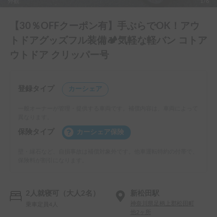
外観
1/6
【30％OFFクーポン有】手ぶらでOK！アウ
トドアグッズフル装備🏕️気軽な軽バン コトア
ウトドア クリッパー号
登録タイプ
カーシェア
一般オーナーが管理・提供する車両です。補償内容は、車両によって
異なります。
保険タイプ
カーシェア保険
壁・縁石など、自損事故は補償対象外です。他車運転特約の付帯で、
保険料が割引になります。
2人就寝可（大人2名）
新松田駅
神奈川県足柄上郡松田町
乗車定員4人
他2ヶ所