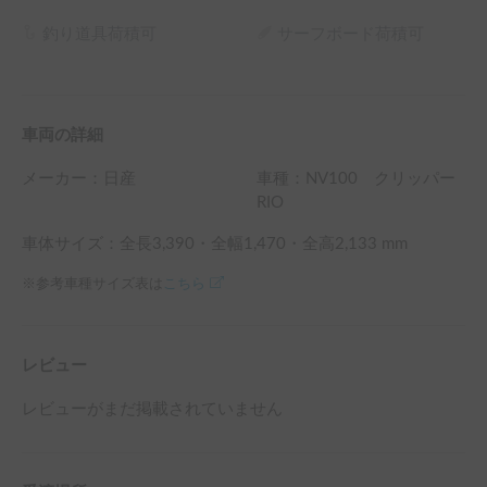
釣り道具荷積可
サーフボード荷積可
車両の詳細
メーカー：
日産
車種：NV100 クリッパー
RIO
車体サイズ：全長
3,390
・全幅
1,470
・全高
2,133
mm
※参考車種サイズ表は
こちら
レビュー
レビューがまだ掲載されていません