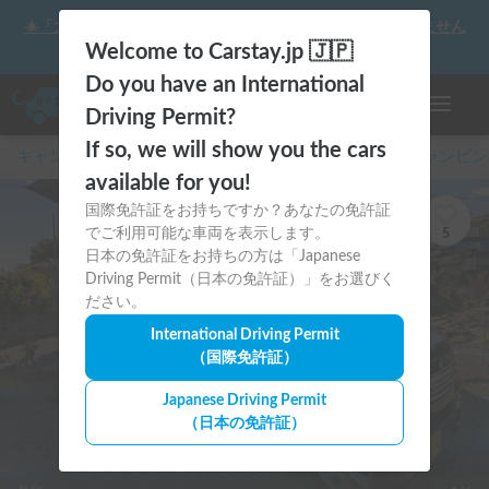
☀️「大曲の花火」をキャンピングカーで最高の思い出にしません
か？
Welcome to Carstay.jp 🇯🇵
Do you have an International
ナビゲー
Driving Permit?
If so, we will show you the cars
キャンピングカー・車中泊スポット予約はCarstay
/
キャンピン
available for you!
国際免許証をお持ちですか？あなたの免許証
でご利用可能な車両を表示します。
5
日本の免許証をお持ちの方は「Japanese
Driving Permit（日本の免許証）」をお選びく
ださい。
International Driving Permit
（国際免許証）
Japanese Driving Permit
（日本の免許証）