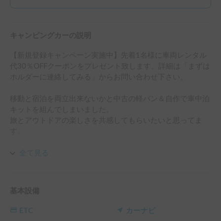
キャンピングカーの説明
【新規登録キャンペーン実施中】先着1名様に車両レンタル
代30％OFFクーポンをプレゼント致します。詳細は「まずは
ホルダーに連絡してみる」からお問い合わせ下さい。

移動と宿泊を両立出来ないかと中古の軽バン＆自作で車中泊
キットを組んでしまいました。

旅とアウトドアの楽しさを共感してもらいたいと思ってま
す。

通常利用は4名、車中泊利用は大人2名まで可能です。

全て見る
※車中泊仕様は手作りの車中泊キットですので、至らぬ点ご
ざいますがご承知願います。

社内は消毒してから受渡しをさせて頂きます。車内に除菌シ
基本設備
ートを用意してございます。

★車両概要・燃費

ETC
カーナビ
　軽バン・燃費：13km/㍑（高速利用時もそのくらい）タン