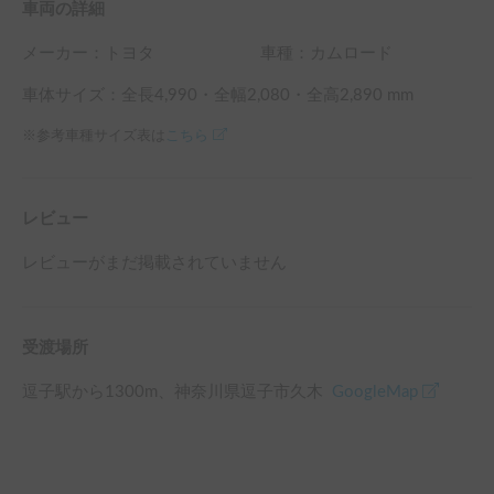
車両の詳細
メーカー：
トヨタ
車種：カムロード
車体サイズ：全長
4,990
・全幅
2,080
・全高
2,890
mm
※参考車種サイズ表は
こちら
レビュー
レビューがまだ掲載されていません
受渡場所
逗子駅
から
1300
m、
神奈川県逗子市久木
GoogleMap