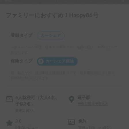
外観
1/6
ファミリーにおすすめ！Happy86号
登録タイプ
カーシェア
一般オーナーが管理・提供する車両です。補償内容は、車両によって
異なります。
保険タイプ
カーシェア保険
壁・縁石など、自損事故は補償対象外です。他車運転特約の付帯で、
保険料が割引になります。
6人就寝可（大人4名、
逗子駅
子供2名）
神奈川県逗子市久木
乗車定員7人
3.0
免許
0
件のレビュー
普通自動車（AT限定）