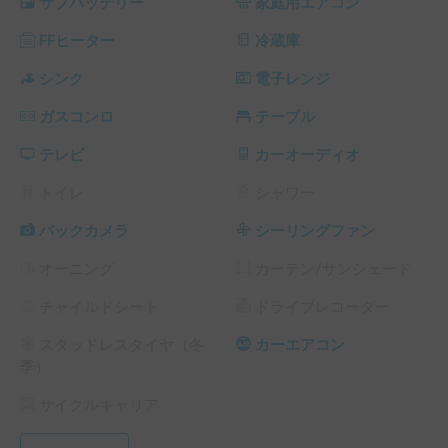
サブバッテリー
家庭用エアコン
その他の場所に関しましては事前にご相談ください。

FFヒーター
冷蔵庫
⚠️注意事項

◉直寝は禁止です

シンク
電子レンジ
就寝される際は衛生面を考慮し寝袋、

ガスコンロ
テーブル
シーツや布団を必ずご持参ください。

◉アイドリングでの宿泊は車体を痛めるので絶対にお止めく
テレビ
カーオーディオ
ださい。

◉FFヒーターは就寝前には消して下さい。

トイレ
シャワー
その他、ご不明な点がありましたらチャットにてお気軽にメ
バックカメラ
シーリングファン
ッセージを下さい^_^
オーニング
カーテン/サンシェード
チャイルドシート
ドライブレコーダー
スタッドレスタイヤ（冬
カーエアコン
季）
サイクルキャリア