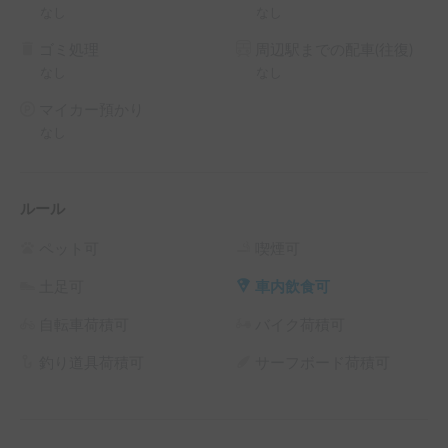
なし
なし
ゴミ処理
周辺駅までの配車(往復)
なし
なし
マイカー預かり
なし
ルール
ペット可
喫煙可
土足可
車内飲食可
自転車荷積可
バイク荷積可
釣り道具荷積可
サーフボード荷積可