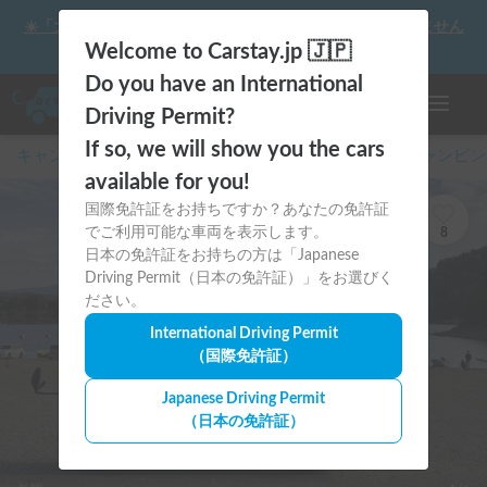
☀️「大曲の花火」をキャンピングカーで最高の思い出にしません
か？
Welcome to Carstay.jp 🇯🇵
Do you have an International
ナビゲー
Driving Permit?
If so, we will show you the cars
キャンピングカー・車中泊スポット予約はCarstay
/
キャンピン
available for you!
国際免許証をお持ちですか？あなたの免許証
でご利用可能な車両を表示します。
8
日本の免許証をお持ちの方は「Japanese
Driving Permit（日本の免許証）」をお選びく
ださい。
International Driving Permit
（国際免許証）
Japanese Driving Permit
（日本の免許証）