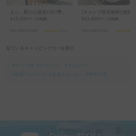
えっ、駅から徒歩1分!?😳 🚐 ハイエースキャンピングカー‼️
[キャンプ道具無料][無垢ブナ家具][後席キャプテンシート][後部視認良好]オークサイドスリーパー号
¥
15,000
〜
¥
15,800
〜
/24
時間
/24
時間
神奈川県逗子市沼間
5.0
(
1
)
神奈川県逗子市逗子
5.0
似ているキャンピングカーを探す
#
ナッツRV
#
キャブコン
#
カムロード
#
家族でおでかけ
#
友達とわいわい
#
神奈川県