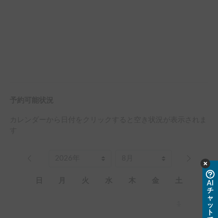
予約可能状況
カレンダーから日付をクリックすると空き状況が表示されま
す
日
月
火
水
木
金
土
AI
チ
ャ
1
ッ
ト