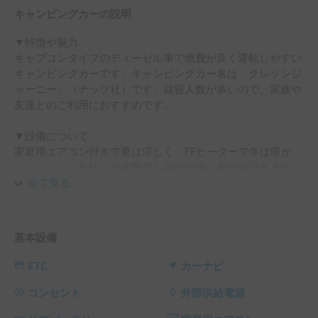
キャンピングカーの説明
▼特徴や魅力

キャブコンタイプのディーゼル車で燃費が良く運転しやすい
キャンピングカーです。キャンピングカー名は「クレソンジ
ャーニー」（ナッツ社）です。就寝人数が多いので、家族や
友達とのご利用におすすめです。

▼設備について

家庭用エアコン付きで夏は涼しく、FFヒーターで冬は暖か
く、エンジンを切った状態でも年中快適に車中泊できます。
走行充電、ソーラーパネル、外部供給電源による充電が可能
全て見る
となっており、トリプルバッテリー搭載しているため、暑い
時期でも過ごしやすく利用可能です。

電子レンジ・冷蔵庫・コンロ・シンク等の設備もありますの
基本設備
で、キャンプの際は大活躍です。

ご希望により折り畳み自転車の貸し出し可能です。

ETC
カーナビ
▼受渡について

コンセント
外部供給電源
「逗子駅」までは無料で配車をしております。
