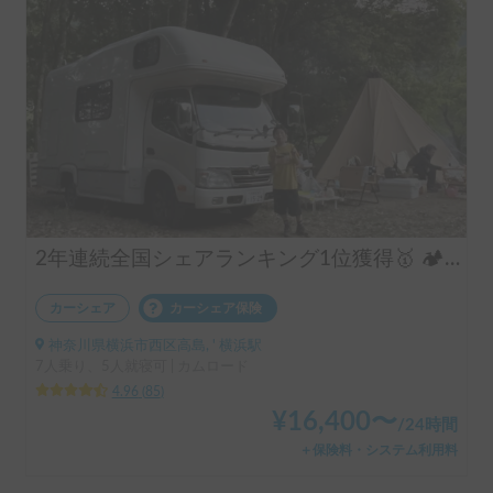
2年連続全国シェアランキング1位獲得🥇 🏕️フル装備のキャンピングカーで快適な家族旅行をお楽しみ下さい😆
カーシェア
カーシェア保険
神奈川県横浜市西区高島, ' 横浜駅
7人乗り、5人就寝可 | カムロード
4.96
(
85
)
¥
16,400
〜
/
24時間
＋保険料・システム利用料