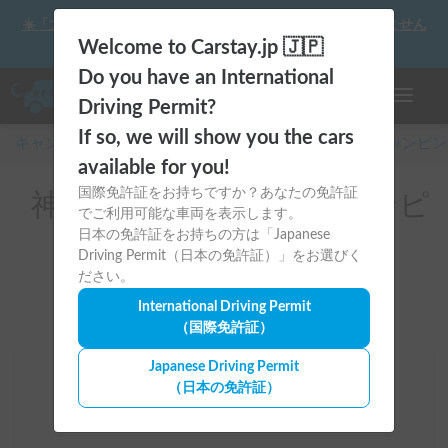
☀️「大曲の花火」をキャンピングカーで最高の思い出にしません
か？
Welcome to Carstay.jp 🇯🇵
Do you have an International
ナビゲー
Driving Permit?
If so, we will show you the cars
キャンピングカー・車中泊スポット予約はCarstay
/
キャンピン
available for you!
国際免許証をお持ちですか？あなたの免許証
神奈川県のレンタルキャンピ
でご利用可能な車両を表示します。
ングカー(横浜市)
日本の免許証をお持ちの方は「Japanese
Driving Permit（日本の免許証）」をお選びく
ださい。
International Driving Permit
（国際免許証）
Japanese Driving Permit
場所
（日本の免許証）
神奈川県