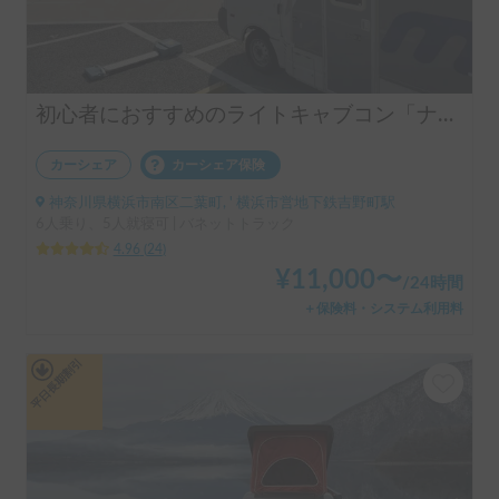
初心者におすすめのライトキャブコン「ナッツRV社マッシュ号」
カーシェア
カーシェア保険
神奈川県横浜市南区二葉町, ' 横浜市営地下鉄吉野町駅
6人乗り、5人就寝可 | バネットトラック
4.96
(
24
)
¥
11,000
〜
/
24時間
＋保険料・システム利用料
平日長期割引