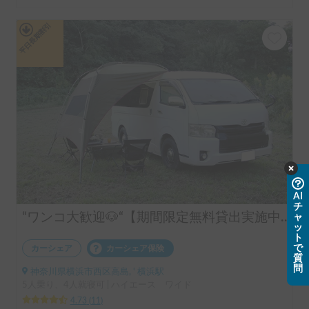
平日長期割引
AI
チ
“ワンコ大歓迎🐶“【期間限定無料貸出実施中（レビュー特典）】チュラワンサーフ号🏄️ | 🏕️初心者にもオススメのハイエース🔰🆕新たに1500Wポータブル電源🆕IWATANI Wバーナー追加！🆕 EcoFlow 800W Alternator Charger追加！走行充電可能なので電気に困ることなし！）🆕安心のドライブレコーダー追加！
ャ
ッ
ト
で
カーシェア
カーシェア保険
質
問
神奈川県横浜市西区高島, ' 横浜駅
5人乗り、4人就寝可 | ハイエース ワイド
4.73
(
11
)