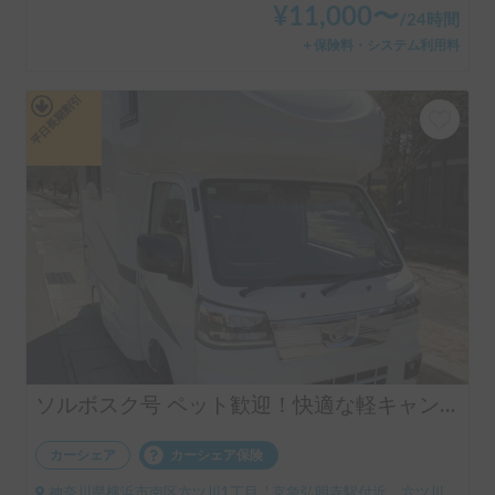
¥
11,000
〜
/
24時間
＋保険料・システム利用料
平日長期割引
ソルボスク号 ペット歓迎！快適な軽キャンで車中泊！
カーシェア
カーシェア保険
神奈川県横浜市南区六ツ川1丁目, ' 京急弘明寺駅付近、六ツ川交番前までお迎えに行くことは可能です。