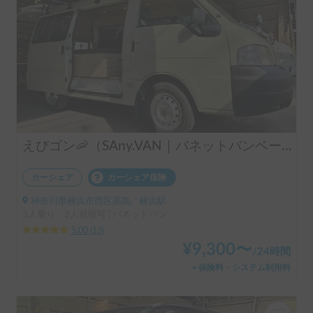
えびゴン🦐（SAny.VAN｜バネットバンベース｜フルベッドモデル）
カーシェア
カーシェア保険
神奈川県横浜市西区高島, ' 横浜駅
3人乗り、3人就寝可 | バネットバン
5.00
(
13
)
¥
9,300
〜
/
24時間
＋保険料・システム利用料