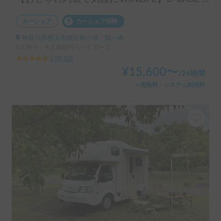
カーシェア
カーシェア保険
神奈川県横浜市旭区鶴ケ峰, ' 鶴ヶ峰
6人乗り、4人就寝可 | ハイエース
5.00
(
33
)
¥
15,600
〜
/
24時間
＋保険料・システム利用料