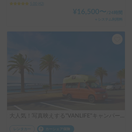
5.00
(
42
)
¥
16,500
〜
/
24時間
＋システム利用料
大人気！写真映えする"VANLIFE"キャンパー「モビゴン」🍊
レンタカー
カーシェア保険