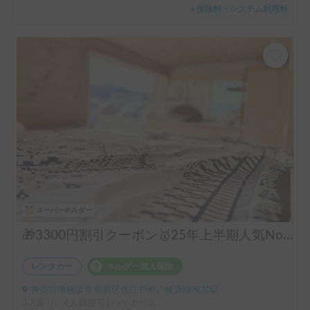
＋保険料・システム利用料
スーパーホルダー
🎁3300円割引クーポン🥇25年上半期人気No.1「動くログハウス🪵」【カップルに大人気✨】【ペット旅🐕】📌内容充実なのに格安の「オリジナル保険プラン」を準備👍
レンタカー
ホルダー加入保険
神奈川県横浜市都筑区佐江戸町, ' 横浜線鴨居駅
3人乗り、4人就寝可 | ハイエース