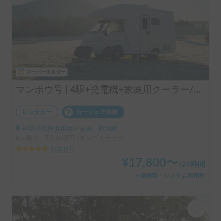
スーパーホルダー
マンボウ号 | 4駆+発電機+家庭用クーラー/レンタル事業者の為、万が一の自損事故の車両保険ついてます
レンタカー
カーシェア保険
神奈川県横浜市西区高島, ' 横浜駅
6人乗り、5人就寝可 | ボンゴトラック
5.00
(
97
)
¥
17,800
〜
/
24時間
＋保険料・システム利用料