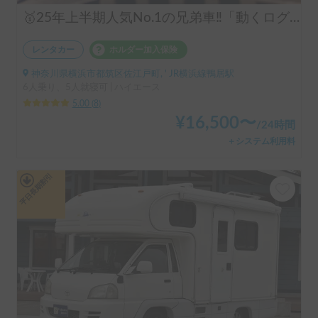
🥇25年上半期人気No.1の兄弟車‼️「動くログハウス🪵」【カップルに大人気✨】【ペット旅🐕】📌内容充実なのに格安の「オリジナル保険プラン」を準備👍
レンタカー
ホルダー加入保険
神奈川県横浜市都筑区佐江戸町, ' JR横浜線鴨居駅
6人乗り、5人就寝可 | ハイエース
5.00
(
8
)
¥
16,500
〜
/
24時間
＋システム利用料
平日長期割引