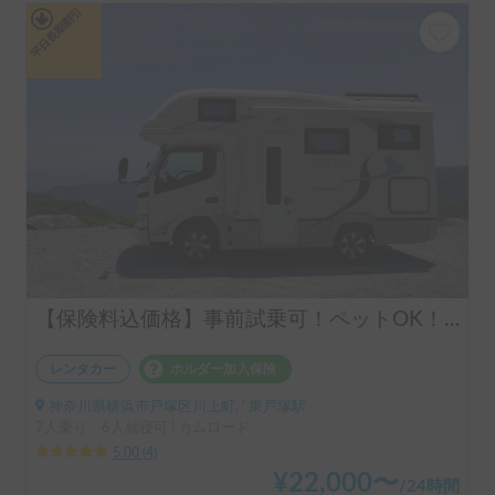
平日長期割引
【保険料込価格】事前試乗可！ペットOK！ケージ無し利用も可能！オプション充実！24時間貸出返却可！サニーサイド号で思い出作り！
レンタカー
ホルダー加入保険
神奈川県横浜市戸塚区川上町, ' 東戸塚駅
7人乗り、6人就寝可 | カムロード
5.00
(
4
)
¥
22,000
〜
/
24時間