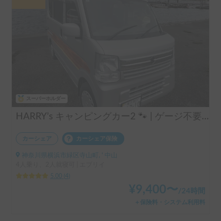
スーパーホルダー
HARRY’s キャンピングカー2 🐾 | ゲージ不要:ペット大歓迎の2人旅！4WD＆FFヒーター完備で冬も安心❄️
カーシェア
カーシェア保険
神奈川県横浜市緑区寺山町, ' 中山
4人乗り、2人就寝可 | エブリイ
5.00
(
4
)
¥
9,400
〜
/
24時間
＋保険料・システム利用料