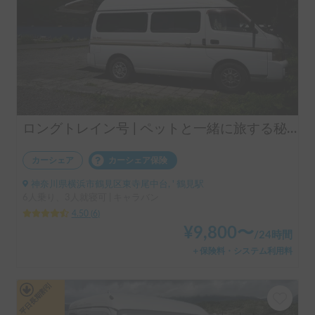
ロングトレイン号 | ペットと一緒に旅する秘密基地！平日もOKな快適ウッド調キャラバン
カーシェア
カーシェア保険
神奈川県横浜市鶴見区東寺尾中台, ' 鶴見駅
6人乗り、3人就寝可 | キャラバン
4.50
(
6
)
¥
9,800
〜
/
24時間
＋保険料・システム利用料
平日長期割引