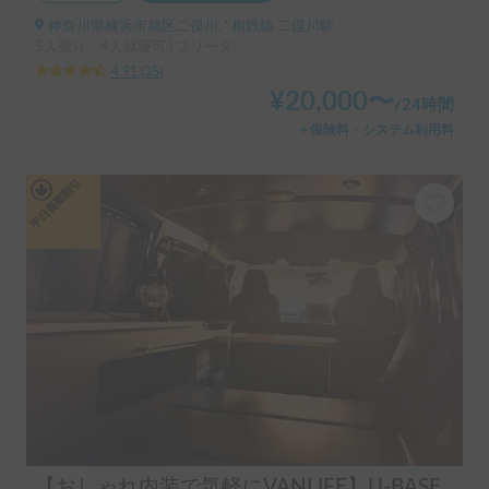
神奈川県横浜市旭区二俣川, ' 相鉄線 二俣川駅
5人乗り、4人就寝可 | フリーダ
4.91
(
35
)
¥
20,000
〜
/
24時間
＋保険料・システム利用料
平日長期割引
【おしゃれ内装で気軽にVANLIFE】U-BASE ONE | 運転しやすいハイエース！ポータブルエアコンで夏も冬も快適旅へ