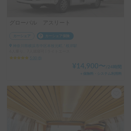
グローバル アスリート
カーシェア
カーシェア保険
神奈川県横浜市中区本牧元町, ' 根岸駅
6人乗り、7人就寝可 | ライトエース
5.00
(
8
)
¥
14,900
〜
/
24時間
＋保険料・システム利用料