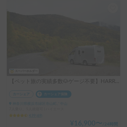
スーパーホルダー
【ペット旅の実績多数🐶ゲージ不要】HARRY’s キャンピングカー 🐾 ｜ポタ電・バーベキューセット無料貸し出し🚐
カーシェア
カーシェア保険
神奈川県横浜市緑区寺山町, ' 中山
7人乗り、5人就寝可 | ハイエース
4.99
(
69
)
¥
16,900
〜
/
24時間