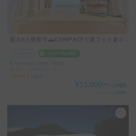
最大6人乗車可🛻CAMP ACEで夏フェス夏キャンプ早期予約❗️
レンタカー
ホルダー加入保険
神奈川県横浜市西区, ' 横浜駅
6人乗り、4人就寝可 | ハイエース
5.00
(
5
)
¥
15,000
〜
/
24時間
＋システム利用料