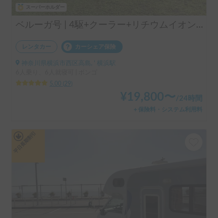
スーパーホルダー
ベルーガ号 | 4駆+クーラー+リチウムイオンバッテリー+ソーラーパネル/レンタル事業者 自損事故の車両保険ついてます
レンタカー
カーシェア保険
神奈川県横浜市西区高島, ' 横浜駅
6人乗り、6人就寝可 | ボンゴ
5.00
(
29
)
¥
19,800
〜
/
24時間
＋保険料・システム利用料
平日長期割引