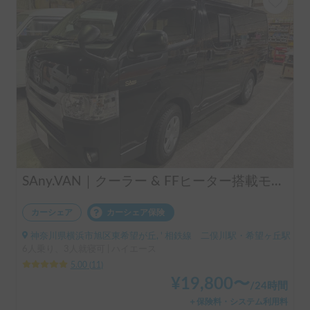
SAny.VAN｜クーラー & FFヒーター搭載モデル
カーシェア
カーシェア保険
神奈川県横浜市旭区東希望が丘, ' 相鉄線 二俣川駅・希望ヶ丘駅
6人乗り、3人就寝可 | ハイエース
5.00
(
11
)
¥
19,800
〜
/
24時間
＋保険料・システム利用料