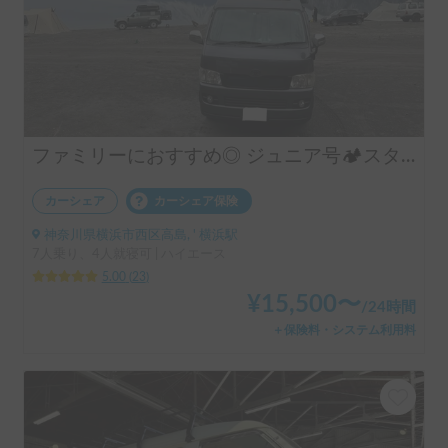
ファミリーにおすすめ◎ ジュニア号🏕️スタッドレス&FFヒーター/4WDディーゼル/乗り心地改良✨
カーシェア
カーシェア保険
神奈川県横浜市西区高島, ' 横浜駅
7人乗り、4人就寝可 | ハイエース
5.00
(
23
)
¥
15,500
〜
/
24時間
＋保険料・システム利用料