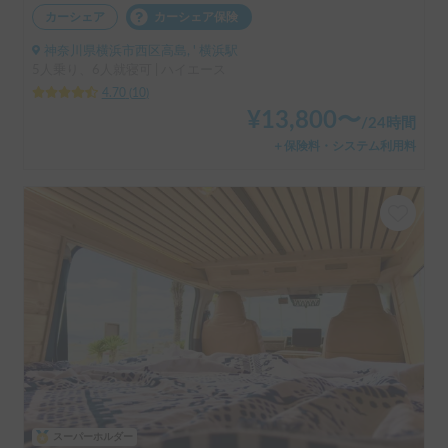
カーシェア
カーシェア保険
神奈川県横浜市西区高島, ' 横浜駅
5人乗り、6人就寝可 | ハイエース
4.70
(
10
)
¥
13,800
〜
/
24時間
＋保険料・システム利用料
スーパーホルダー