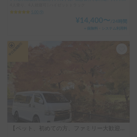
4人乗り、4人就寝可 | ハイゼットトラック
5.00
(
9
)
¥
14,400
〜
/
24時間
＋保険料・システム利用料
平日長期割引
【ペット、初めての方、ファミリー大歓迎】【ヒーター付きの暖かい車内、扱い易い普通乗用車の大きさ、キャンプ用品オプション多数】初心者におすすめハイエース