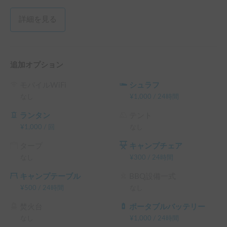
→免責0円オプション+ロードサービス付き (2500円/24h)

→NOC(+休業補償)+ロードサービス付き(4000円/24h)

詳細を見る
⚠️レンタカー基本料金は、GW・夏休み・シルバーウィー
ク・冬休みの期間はトップシーズン価格になります。

追加オプション
搭載家電や保険内容・内装についてご不明な点がございまし
たら、お気軽にメッセージくださいませ💁‍♂️💁‍♀️
モバイルWiFi
シュラフ
なし
¥
1,000
/
24時間
ランタン
テント
¥
1,000
/
回
なし
タープ
キャンプチェア
なし
¥
300
/
24時間
キャンプテーブル
BBQ設備一式
¥
500
/
24時間
なし
焚火台
ポータブルバッテリー
なし
¥
1,000
/
24時間