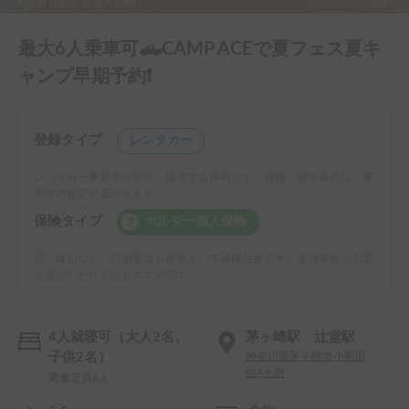
木の香りがする贅沢空間
1/19
最大6人乗車可🛻CAMP ACEで夏フェス夏キ
ャンプ早期予約❗️
登録タイプ
レンタカー
レンタカー事業者が管理・提供する車両です。補償・貸出条件は、事
業者の規定に基づきます。
保険タイプ
ホルダー加入保険
壁・縁石など、自損事故も原則として補償対象です。単独事故の不安
を減らしたい方におすすめです。
4人就寝可（大人2名、
茅ヶ崎駅 辻堂駅
子供2名）
神奈川県茅ヶ崎市小和田
他4ヶ所
乗車定員6人