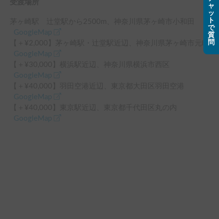
受渡場所
ャ
ッ
ト
茅ヶ崎駅 辻堂駅
から
2500
m、
神奈川県茅ヶ崎市小和田
で
GoogleMap
質
問
【＋¥
2,000
】
茅ヶ崎駅・辻堂駅
近辺
、
神奈川県茅ヶ崎市元町
GoogleMap
【＋¥
30,000
】
横浜駅
近辺
、
神奈川県横浜市西区
GoogleMap
【＋¥
40,000
】
羽田空港
近辺
、
東京都大田区羽田空港
GoogleMap
【＋¥
40,000
】
東京駅
近辺
、
東京都千代田区丸の内
GoogleMap