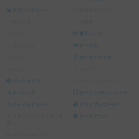
電源がとれる場所なら、オプションのスポットエアコンで涼
サブバッテリー
家庭用エアコン
しく車中泊💤

FFヒーター
冷蔵庫
オプションの寝具セットはマットレス・掛け布団・枕がセッ
トになってます。夏は冷感シーツ・冬は暖かシーツで寝心地
シンク
電子レンジ
UP⤴️

ガスコンロ
テーブル
1階はシングル、2階はダブルサイズのマットレスが敷けます
ので、人数や用途に合わせてご選択ください♪

テレビ
カーオーディオ
予約時に加入頂く弊社保険(必須)は、充実した補償内容で、
トイレ
シャワー
自損事故をはじめ、もしもをサポートします🚘

オプション欄から追加願います。

バックカメラ
シーリングファン
・必須加入(2500円/24h)

オーニング
カーテン/サンシェード
→対人無制限

→対物無制限(免責15万円)

チャイルドシート
ドライブレコーダー
→車両保険(車両時価・免責15万円)

→人身傷害補償　1名につき3000万円まで

スタッドレスタイヤ（冬
カーエアコン
※全て搭乗中のみ適用されます。

季）
・追加オプション(任意)

サイクルキャリア