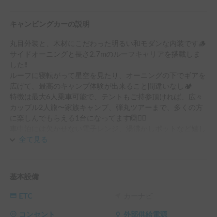
キャンピングカーの説明
丸目外装と、木材にこだわった明るい和モダンな内装です🪵

サイドオーニングと長さ2.7mのルーフキャリアを搭載しま
した‼️

ルーフに寝転がって星空を見たり、オーニングの下でギアを
広げて、最高のキャンプ体験が出来ること間違いなし🏕️

特徴は最大6人乗車可能で、テントもご持参頂ければ、広々
カップル2人旅〜家族キャンプ、弾丸ツアーまで、多くの方
に楽しんでもらえる1台になってます🙆🙆‍♀️

車中泊には欠かせない電子レンジ、湯沸かしポットなど嬉し
い充実の家電が標準搭載‼️

全て見る
Victor Bluetoothスピーカー搭載で、走行中や食事中も楽し
めちゃいます🙌🙌

基本設備
車内の至る所に100VコンセントやUSBコンセントがあって
スマホ充電には困りません🫶

ETC
カーナビ
外部電源コンセント搭載で、RVキャンピング場などの100v
コンセント
外部供給電源