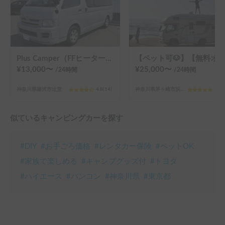
Plus Camper（FFヒーター、防水ルーム／温水シャワー完備）
【ペット可🐶】【無料オプション多数！！】【ハイスペック】バンテックZIL520
¥
13,000
〜
¥
25,000
〜
/24
時間
/24
時間
神奈川県藤沢市辻堂
4.8
(
14
)
神奈川県茅ヶ崎市浜之郷
5.0
(
似ているキャンピングカーを探す
#
DIY
#
お手ごろ価格
#
レンタカー保険
#
ペットOK
#
家族で楽しめる
#
キャンプグッズ付
#
トヨタ
#
ハイエース
#
バンコン
#
神奈川県
#
東京都