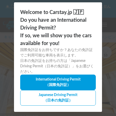
☀️「大曲の花火」をキャンピングカーで最高の思い出にしません
か？
Welcome to Carstay.jp 🇯🇵
Do you have an International
ナビゲー
Driving Permit?
If so, we will show you the cars
キャンピングカー・車中泊スポット予約はCarstay
/
キャンピン
available for you!
国際免許証をお持ちですか？あなたの免許証
でご利用可能な車両を表示します。
53
日本の免許証をお持ちの方は「Japanese
Driving Permit（日本の免許証）」をお選びく
ださい。
International Driving Permit
（国際免許証）
Japanese Driving Permit
（日本の免許証）