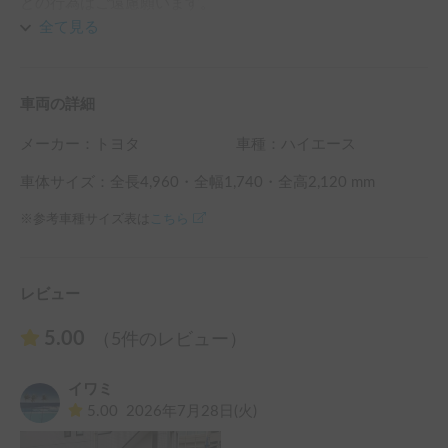
どの行為はご遠慮願います。

タバコ臭・悪臭等により清掃・交換が必要になる場合には別
全て見る
途費用を頂戴致しますので、予めご注意ください。

2列目シート以後は土足厳禁になりますので、スライドドア
車両の詳細
を開けた先のステップに履き物を置いてお上がり下さい。

メーカー：
トヨタ
車種：ハイエース
運転席の後部からリアまでの荷台スペースの長さが約2.7m
になります。

車体サイズ：全長
4,960
・全幅
1,740
・全高
2,120
mm
釣り竿などの長物や大きな荷物をお積みになる際は、リアシ
※参考車種サイズ表は
こちら
ートおよびキャビネットや内装の養生をする必要がある為、
事前に本数や長さ等の情報をお伝え願います。

サーフボードなどの長物やキャンプ道具は、砂汚れが付く
為、ルーフキャリアに積んで頂きます。

レビュー
サイズや状況により積込みをご遠慮頂くケースもございます
5.00
（5件のレビュー）
イワミ
5.00
2026年7月28日(火)