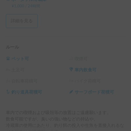
¥
1,000
/
24時間
詳細を見る
ルール
ペット可
喫煙可
土足可
車内飲食可
自転車荷積可
バイク荷積可
釣り道具荷積可
サーフボード荷積可
車内での喫煙および吸殻等の放置はご遠慮願います。

飲食可能ですが、臭いの強い物などの持込や、

冷蔵庫の使用にあたり、釣り餌の投入や生魚を直接入れるな