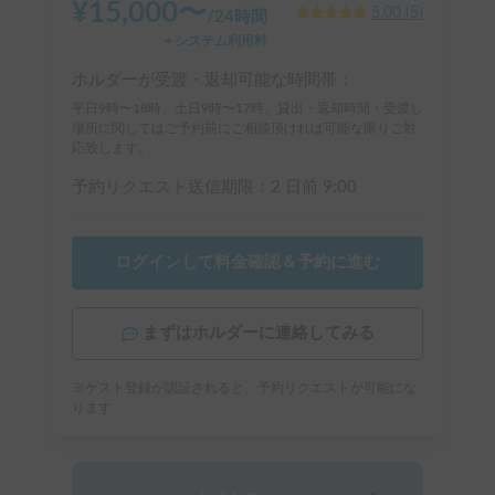
¥
15,000
〜
5.00
(
5
)
/
24時間
＋システム利用料
ホルダーが受渡・返却可能な時間帯：
平日9時〜18時、土日9時〜17時。貸出・返却時間・受渡し
場所に関してはご予約前にご相談頂ければ可能な限りご対
応致します。
予約リクエスト送信期限：
2 日前
9:00
ログインして料金確認＆予約に進む
まずはホルダーに連絡してみる
※ゲスト登録が認証されると、予約リクエストが可能にな
ります