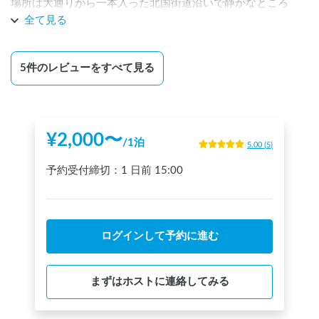
場所は大通りから一本入った北国街道沿いで静かなところ
で、時々湖西線の電車の音が聞こえます。

全て見る
24時間利用可能な洗面台付きのお手洗いがとても綺麗で使い
やすく、大変快適でした。

5
件のレビューをすべて見る
買い物は饗庭の交差点のセブンイレブンが最寄りですが、少
し距離があるので予め買っていくのがいいと思います。
¥
2,000
〜
/
1泊
5.00
(
5
)
予約受付締切：
1 日前
15:00
ログインして予約に進む
まずはホストに連絡してみる