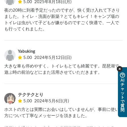
5.00
2025年8月18日(月)
夜の20時に到着予定だったのですが、快く受け入れて下さり
ました。トイレ・洗面が新築？とてもキレイ！キャンプ場の
トイレは虫がいて子どもが嫌がるのですごく快適で、一人で
も行ってくれました。
Yabuking
5.00
2024年5月12日(日)
大きな車も停めやすく、トイレもとても綺麗です。琵琶湖で
遊ぶ時の前泊などにまた活用させていただきます。
AI
チ
ャ
ッ
テクテクとり
ト
5.00
2024年5月6日(月)
で
質
ホストの方とは実際にお会いはしていませんが、事前に使い
問
方について丁寧なメッセージを頂きました。
