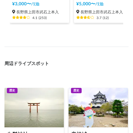
¥
3,000
〜
¥
5,000
〜
/
1泊
/
1泊
長野県上田市武石上本入
長野県上田市武石上本入
4.1
(
253
)
3.7
(
12
)
周辺ドライブスポット
歴史
歴史