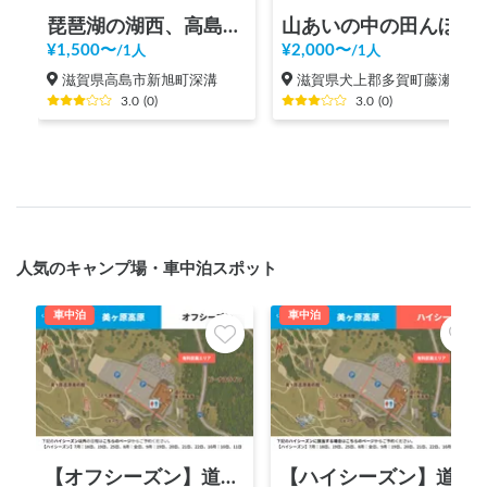
琵琶湖の湖西、高島市の魅力をシェア
山あいの中の田んぼで稲刈りと新米おにぎり食べ放題
¥
1,500
〜
¥
2,000
〜
/
1人
/
1人
滋賀県高島市新旭町深溝
滋賀県犬上郡多賀町藤瀬
3.0
(
0
)
3.0
(
0
)
人気のキャンプ場・車中泊スポット
車中泊
車中泊
【オフシーズン】道の駅 美ヶ原高原
【ハイシーズン】道の駅 美ヶ原高原