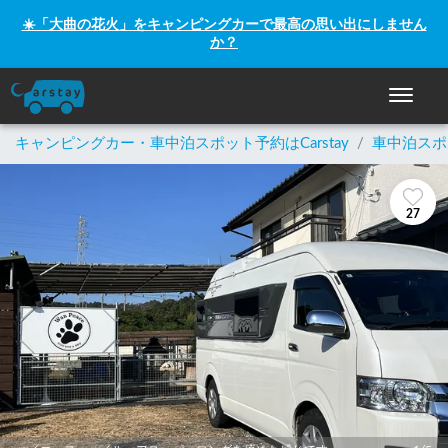
☀️「大曲の花火」をキャンピングカーで最高の思い出にしません
か？
ナビゲー
キャンピングカー・車中泊スポット予約はCarstay
/
車中泊スポ
27