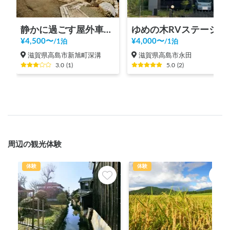
静かに過ごす屋外車中泊スペース のすたる路@深溝
ゆめの木RVステーション
¥
4,500
〜
¥
4,000
〜
/
1泊
/
1泊
滋賀県高島市新旭町深溝
滋賀県高島市永田
3.0
(
1
)
5.0
(
2
)
周辺の観光体験
体験
体験