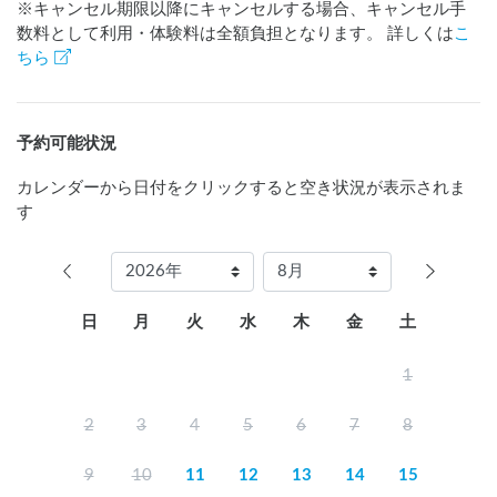
※キャンセル期限以降にキャンセルする場合、キャンセル手
数料として利用・体験料は全額負担となります。 詳しくは
こ
ちら
予約可能状況
カレンダーから日付をクリックすると空き状況が表示されま
す
日
月
火
水
木
金
土
1
2
3
4
5
6
7
8
9
10
11
12
13
14
15