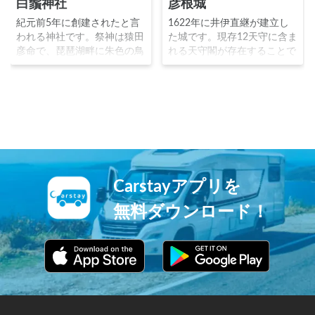
白鬚神社
彦根城
紀元前5年に創建されたと言
1622年に井伊直継が建立し
われる神社です。祭神は猿田
た城です。現存12天守に含ま
彦命で、琵琶湖畔に朱色の鳥
れる天守閣が存在することで
居を浮かべることから「近江
有名で、天守が国宝指定され
の厳島」と称され、その絶景
た5城のうちの1つです。天守
から特に写真家に支持されて
閣からは雄大な琵琶湖を一望
いる神社です。鳥居は昔は地
することが出来、また屋形船
上にあったものが、琵琶湖の
に乗って現存する堀から、四
水位上昇により水中に立つよ
季折々の彦根城を観覧するこ
うになったと言われていま
とが出来ます。
す。
Carstayアプリを
無料ダウンロード！