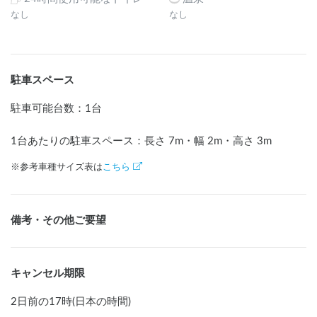
なし
なし
駐車スペース
駐車可能台数
：
1台
1台あたりの駐車スペース：長さ
7
m
・幅
2
m
・高さ
3
m
※参考車種サイズ表は
こちら
備考・その他ご要望
キャンセル期限
2日前の17時(日本の時間)