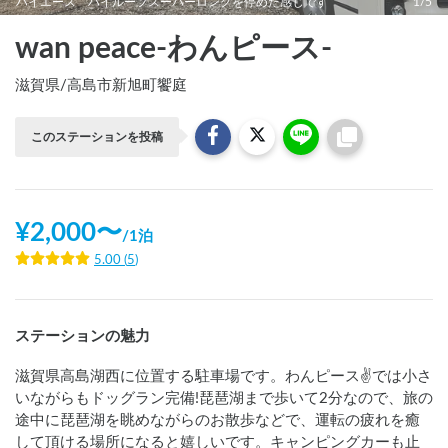
ハイエース ハイルーフスーパーロングを停めた感じです
1/5
wan peace-わんピース-
滋賀県
/
高島市新旭町饗庭
このステーションを投稿
¥
2,000
〜
/
1泊
5.00
(
5
)
ステーションの魅力
滋賀県高島湖西に位置する駐車場です。わんピース✌️では小さ
いながらもドッグラン完備!琵琶湖まで歩いて2分なので、旅の
途中に琵琶湖を眺めながらのお散歩などで、運転の疲れを癒
して頂ける場所になると嬉しいです。キャンピングカーも止