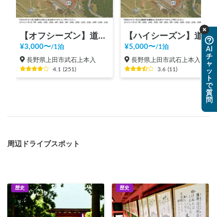
【オフシーズン】道の駅 美ヶ原高原
【ハイシーズン】道の駅 美ヶ原高原
¥
3,000
〜
¥
5,000
〜
/
1泊
/
1泊
AI
チ
長野県上田市武石上本入
長野県上田市武石上本入
ャ
4.1
(
251
)
3.6
(
11
)
ッ
ト
で
質
問
周辺ドライブスポット
歴史
歴史