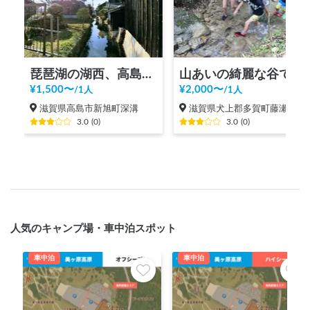
琵琶湖の湖西、高島市の魅力をシェア
山あいの綺麗な谷でイワナをつかんで食べる
¥
1,500
〜
¥
2,000
〜
/
1人
/
1人
滋賀県高島市新旭町深溝
滋賀県犬上郡多賀町藤瀬
3.0
(
0
)
3.0
(
0
)
人気のキャンプ場・車中泊スポット
車中泊
車中泊