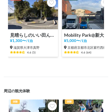
見晴らしのいい田んぼステーション
Mobility Park@新大宮広場 くるま旅ステーション by Van LIfe COYOTE
¥
1,300
〜
¥
5,000
〜
/
1泊
/
1泊
滋賀県大津市真野
京都府京都市北区紫竹西桃ノ本町
4.6
(
5
)
4.6
(
64
)
周辺の観光体験
体験
体験