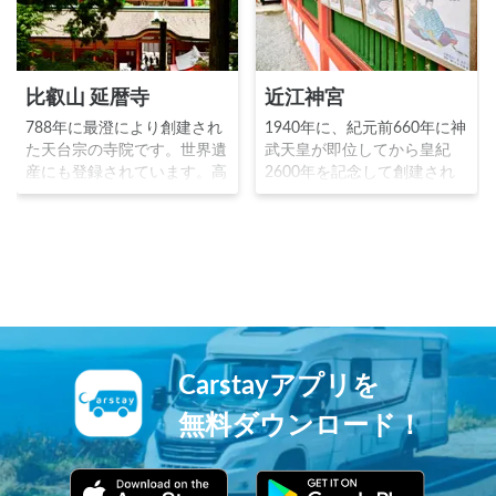
比叡山 延暦寺
近江神宮
788年に最澄により創建され
1940年に、紀元前660年に神
た天台宗の寺院です。世界遺
武天皇が即位してから皇紀
産にも登録されています。高
2600年を記念して創建され
野山金剛峯寺とともに平安仏
た神社です。667年に飛鳥か
教の中心となり、法然（浄土
ら近江へ遷都した天智天皇を
宗開祖）親鸞（浄土真宗開
祭神としています。また「小
祖）栄西（臨済宗開祖）道元
倉百人一首」の第一首目の歌
（曹洞宗開祖）日蓮（日蓮宗
を詠んだ天智天皇にちなみ、
開祖）など、新仏教の開祖が
競技かるたの会場となってお
修行したことから「日本仏教
り、アニメ「ちはやふる」の
の母山」と呼ばれ、現在も聖
舞台として多くのファンが聖
地として修行が行われていま
地巡礼に訪れます。
Carstayアプリを
す。
無料ダウンロード！