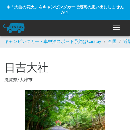
☀️「大曲の花火」をキャンピングカーで最高の思い出にしません
か？
ナビゲー
キャンピングカー・車中泊スポット予約はCarstay
/
全国
/
近
日吉大社
滋賀県
/
大津市