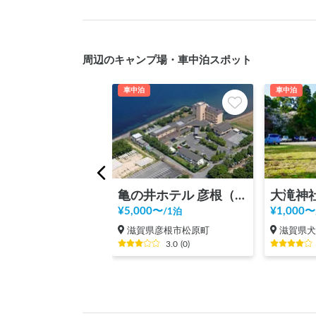
周辺のキャンプ場・車中泊スポット
車中泊
車中泊
亀の井ホテル 彦根（旧かんぽの宿彦根）
大滝神
¥
5,000
〜
¥
1,000
〜
/
1泊
滋賀県彦根市松原町
滋賀県
3.0
(
0
)