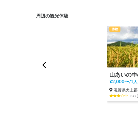
周辺の観光体験
体験
¥
2,000
〜
/
1人
滋賀県犬上郡
3.0
(