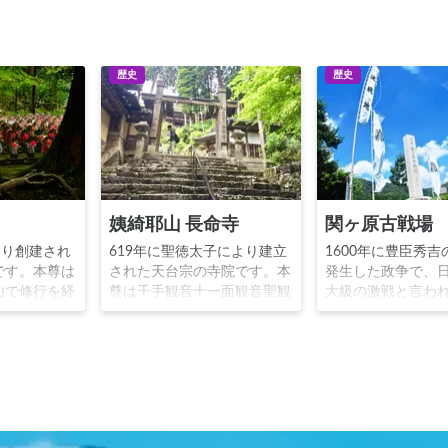
歴史
歴史
姨綺耶山 長命寺
関ヶ原古戦場
より創建され
619年に聖徳太子により建立
1600年に豊臣秀吉
です。本尊は
された天台宗の寺院です。本
発生した政争で、
山で修行を経
尊は千手観音十一面観音聖観
大級の激戦と言わ
教の道場とさ
音であり、一般公開されてい
原の戦い」の戦場
寺の末寺とし
ない秘仏とされています。琵
軍（徳川家康徳川
参道に立ち並
琶湖岸から本堂に至る800段
康黒田長政）と西
千体地蔵」が
の参道「八百八段」で知られ
元石田三成宇喜多
から本堂が離
ます。長命寺の名の通り「寿
勝）が戦い、勝者
織田信長によ
命長遠」の御利益があると言
家康は強大な権力
免れたと言わ
われています。
れ、1603年に江戸