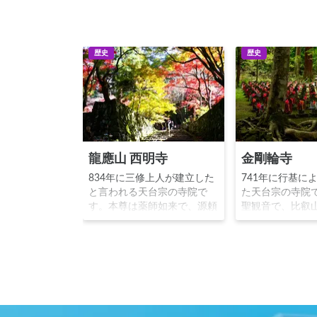
歴史
歴史
龍應山 西明寺
金剛輪寺
834年に三修上人が建立した
741年に行基に
と言われる天台宗の寺院で
た天台宗の寺院
す。本尊は薬師如来で、源頼
聖観音で、比叡
朝が戦勝祈願に訪れたと言い
た円仁の天台密
ます。金剛輪寺百済寺ととも
れて以来、延暦
に「湖東三山」の1つに数え
て栄えました。
られます。紅葉の名所として
ぶ無数の地蔵「
知られ、紅葉狩りのために多
有名です。総門
くの観光客が訪れます。
れていたため、
る焼き討ちから