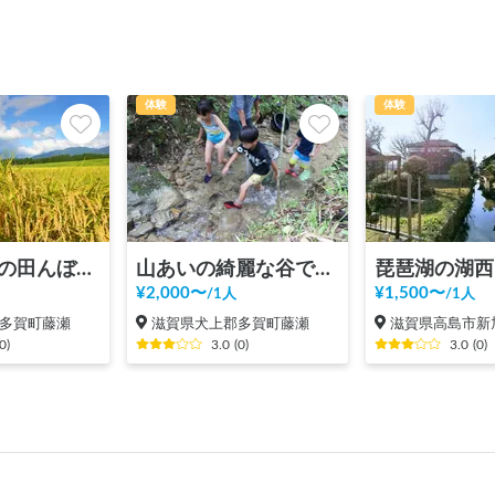
体験
体験
山あいの中の田んぼで稲刈りと新米おにぎり食べ放題
山あいの綺麗な谷でイワナをつかんで食べる
¥
2,000
〜
¥
1,500
〜
/
1人
/
1人
多賀町藤瀬
滋賀県犬上郡多賀町藤瀬
滋賀県高島市新
0
)
3.0
(
0
)
3.0
(
0
)