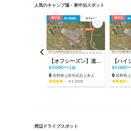
人気のキャンプ場・車中泊スポット
車中泊
車中泊
【オフシーズン】道の駅 美ヶ原高原
¥
3,000
〜
¥
5,000
〜
/
1泊
長野県上田市武石上本入
長野県
4.1
(
253
)
周辺ドライブスポット