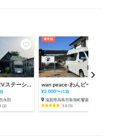
車中泊
車中泊
ゆめの木RVステーション
wan peace-わんピース-
¥
2,000
〜
¥
1,000
〜
泊
/
1泊
/
1泊
市永田
滋賀県高島市新旭町饗庭
滋賀県長浜市
0
(
2
)
5.0
(
5
)
4.6
(