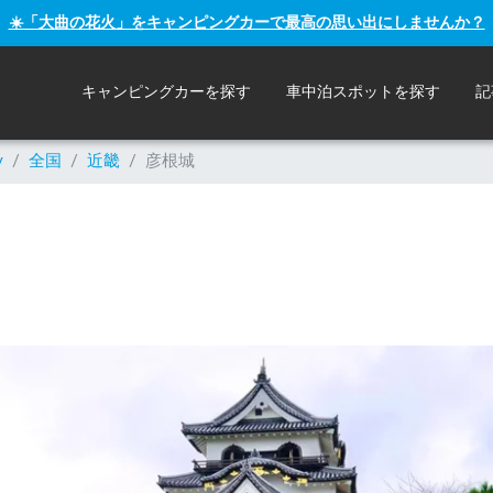
☀️「大曲の花火」をキャンピングカーで最高の思い出にしませんか？
キャンピングカーを探す
車中泊スポットを探す
記
y
/
全国
/
近畿
/
彦根城