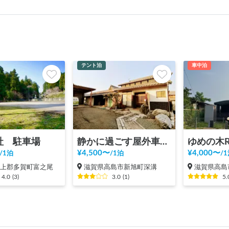
テント泊
車中泊
社 駐車場
静かに過ごす屋外車中泊スペース のすたる路@深溝
¥
4,500
〜
¥
4,000
〜
/
1泊
/
1泊
/
1
犬上郡多賀町富之尾
滋賀県高島市新旭町深溝
滋賀県高島
4.0
(
3
)
3.0
(
1
)
5.