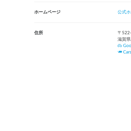
ホームページ
公式ホ
住所
〒
522
滋賀県
Goo
Ca