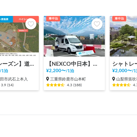
車中泊
車中泊
【ハイシーズン】道の駅 美ヶ原高原
【NEXCO中日本】新名神 鈴鹿PA（上り）RVステーション鈴鹿※電源付き！
¥
2,200
〜
¥
2,000
〜
/
1泊
/
1泊
/
1
上田市武石上本入
三重県鈴鹿市山本町
山梨県笛吹
3.9
(
14
)
4.3
(
188
)
4.