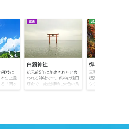
歴史
絶景
白鬚神社
御在所山
の死後に
紀元前5年に創建されたと言
三重県と滋賀県の県
日本史上最
われる神社です。祭神は猿田
標高1212mの山です
れる「関ヶ
彦命で、琵琶湖畔に朱色の鳥
ツツジや桜、夏はア
跡です。東
居を浮かべることから「近江
ボ、秋には紅葉、冬
秀忠結城秀
の厳島」と称され、その絶景
冬山登山と、四季を
軍（毛利輝
から特に写真家に支持されて
イキングや登山を楽
秀家上杉景
いる神社です。鳥居は昔は地
が出来る山です。藤
である徳川
上にあったものが、琵琶湖の
うロッククライミン
を手に入
水位上昇により水中に立つよ
も有名です。 ※御
幕府を開
うになったと言われていま
紅葉 © 菰野町 クリ