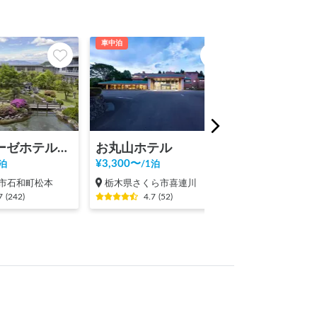
車中泊
車中泊
シャトレーゼホテル石和
お丸山ホテル
¥
3,300
〜
¥
2,500
〜
泊
/
1泊
/
1泊
市石和町松本
栃木県さくら市喜連川
岐阜県土岐市
7
(
242
)
4.7
(
52
)
4.7
(