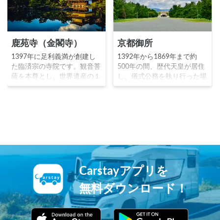
鹿苑寺（金閣寺）
京都御所
1397年に足利義満が創建し
1392年から1869年まで約
た臨済宗の寺院です。観音菩
500年の間、歴代天皇が居住
薩を本尊とし、世界遺産の１
し、儀式公務を執り行った場
つです。「金閣」と呼ばれる
です。当初は土御門東洞院殿
金箔を張った舎利殿を中心と
という狭い敷地でしたが、足
した庭園は極楽浄土をこの世
利義満により拡大され、織田
に表したと言われます。鏡湖
信長や豊臣秀吉により整備さ
池には、義満に取り入ろうと
れ、現在の様相となりまし
した諸大名が競って奉納した
た。1869年に明治天皇が東
石で出来た葦原島鶴島亀島が
京の皇居に移ったタイミング
あります。慈照寺（銀閣寺）
で役目を終え、2016年8年よ
と共に室町時代を代表する寺
り通年一般公開されるように
Carstayアプリを
院です。
なりました。
無料ダウンロード！