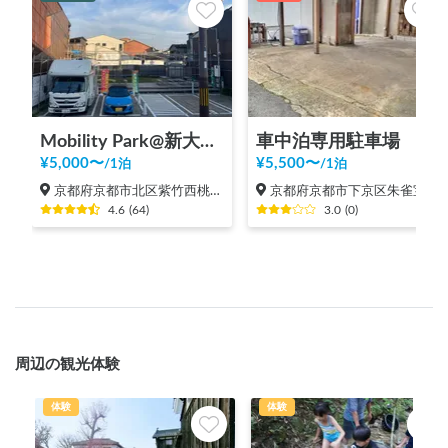
Mobility Park@新大宮広場 くるま旅ステーション by Van LIfe COYOTE
車中泊専用駐車場 カーステイ339
¥
5,000
〜
¥
5,500
〜
/
1泊
/
1泊
京都府京都市北区紫竹西桃ノ本町
京都府京都市下京区朱雀宝蔵町
4.6
(
64
)
3.0
(
0
)
周辺の観光体験
体験
体験