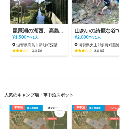
琵琶湖の湖西、高島市の魅力をシェア
山あいの綺麗な谷でイワナをつかんで食べる
¥
1,500
〜
¥
2,000
〜
/
1人
/
1人
滋賀県高島市新旭町深溝
滋賀県犬上郡多賀町藤瀬
3.0
(
0
)
3.0
(
0
)
人気のキャンプ場・車中泊スポット
車中泊
車中泊