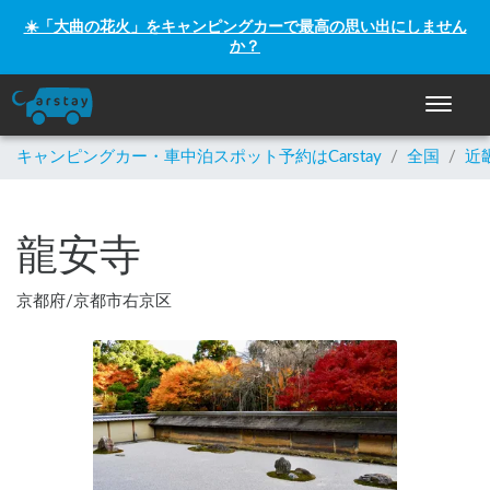
☀️「大曲の花火」をキャンピングカーで最高の思い出にしません
か？
ナビゲー
キャンピングカー・車中泊スポット予約はCarstay
/
全国
/
近
龍安寺
京都府
/
京都市右京区