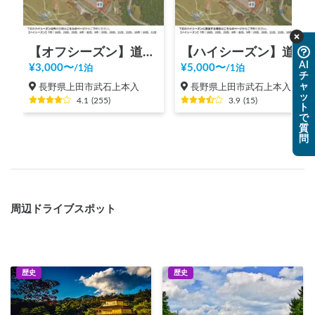
【オフシーズン】道の駅 美ヶ原高原
【ハイシーズン】道の駅 美ヶ原高原
AI
¥
3,000
〜
¥
5,000
〜
/
1泊
/
1泊
チ
ャ
長野県上田市武石上本入
長野県上田市武石上本入
ッ
4.1
(
255
)
3.9
(
15
)
ト
で
質
問
周辺ドライブスポット
歴史
歴史