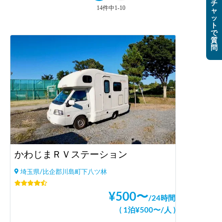
チ
14件中1-10
ャ
ッ
ト
で
質
問
かわじまＲＶステーション
埼玉県/比企郡川島町下八ツ林
¥
500
〜
/
24時間
(
1泊
¥
500
〜
/
人
)