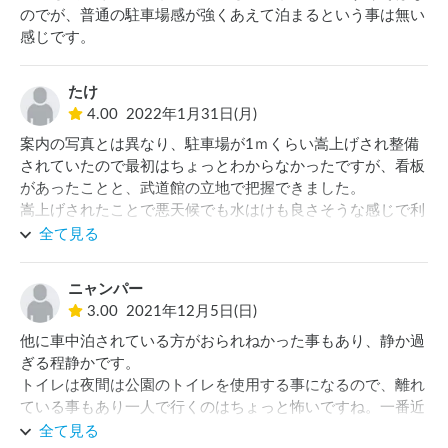
のでが、普通の駐車場感が強くあえて泊まるという事は無い
ゆったりと車中泊を楽しむには、悪くない場所だと思いま
す。
たけ
4.00
2022年1月31日(月)
案内の写真とは異なり、駐車場が1ｍくらい嵩上げされ整備
されていたので最初はちょっとわからなかったですが、看板
があったことと、武道館の立地で把握できました。

嵩上げされたことで悪天候でも水はけも良さそうな感じで利
用しやすいと思います。

全て見る
一番近いトイレが改修工事中で使用できなかったですが、別
のトイレが使えたので問題なかったです。
ニャンパー
3.00
2021年12月5日(日)
他に車中泊されている方がおられねかった事もあり、静か過
ぎる程静かです。

トイレは夜間は公園のトイレを使用する事になるので、離れ
ている事もあり一人で行くのはちょっと怖いですね。一番近
い公園管理棟脇のトイレは改装中で使えなかったですし。

全て見る