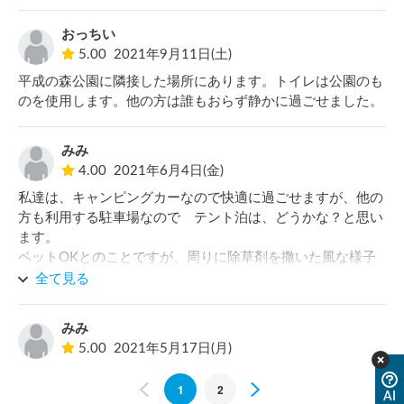
公園の駐車場で車中泊されている方も居られ、かつ夜間以外
は各施設を利用する方が無料で駐車出来るので、料金を払う
おっちい
メリットはどこにがあるのかちょっと考えてしまいました。

5.00
2021年9月11日(土)
勿論、許諾を受けて車中泊出来るというメリットは享受して
平成の森公園に隣接した場所にあります。トイレは公園のも
いるので料金は払うべきとは思いますが、せめてトイレはな
のを使用します。他の方は誰もおらず静かに過ごせました。
んとかしてもらいたいなぁと。
みみ
4.00
2021年6月4日(金)
私達は、キャンピングカーなので快適に過ごせますが、他の
方も利用する駐車場なので　テント泊は、どうかな？と思い
ます。

ペットOKとのことですが、周りに除草剤を撒いた風な様子
があり少し心配です。
全て見る
みみ
5.00
2021年5月17日(月)
Previous
1
2
Next
AI