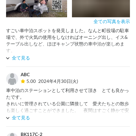
全ての写真を表示
すごい車中泊スポットを発見しました。なんと町役場の駐車
場で、外で火気の使用をしなければオーニング出し、イス&
テーブル出しなど、ほぼキャンプ状態の車中泊が楽しめま
す。

すぐお隣に公園もあり、ペットの散歩も楽しく今回はラッキ
全て見る
ーなことに偶然埼玉県鴻巣市（こうのすし）の花火大会も観
ることもできました。

ABC
また観光として同じ町内にある醤油パークで見学や美味しい
5.00
2024年4月30日(火)
食事も楽しめました♪

車中泊のステーションとして利用させて頂き　とても良かっ
環境もとても良く静かなので夜もぐっすり休める素敵なRV
たです。

ステーションなので皆さんにもお薦めです。

きれいに管理されている公園に隣接して　愛犬たちとの散歩
ただ現在外部AC電源が無いので、いずれ設置してもらえた
も楽しく過ごすことができました。　夜間はすごく静かで安
ら尚最高です♪

心感もあり　最適な車中泊でした。　ありがとうございまし
また利用したいです。

全て見る
た。　

写真と、ここを撮影した動画もありますので、よかったらぜ
また利用させて頂きたいと思います。
BK117C-2