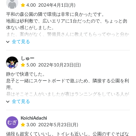
4.00
2024年4月1日(月)
平和の森公園の隣で環境は非常に良かったです。

地面は砂利敷で、広いエリアに1台だったので、ちょっと勿
体ない感じがしました。

また、案内がなく、警備員さんに教えてもらってやっと分か
りました。

全て見る
また、キャブコンで行ったのですが、出入口はもう少し広め
にしていただけると助かります。
しゅー
5.00
2022年10月23日(日)
静かで快適でした。

息子と一緒にスケートボードで遊ぶため、隣接する公園を利
用。

昼はそこそこ人がいましたが夜はランニングをしている人が
ちらほら程度。

全て見る
利用した駐車場は夜9時半以降は車の出入りが制限されます
ので、利用者以外の車は入ってきません。

KoichiAdachi
また、建物の裏手に位置していて、パークサイドでもあるの
3.00
2022年5月23日(月)
で、外周道路を走行する車の音も届きませんのでとても静か
値段も超安くていいし、トイレも近いし、公園のすぐそばな
でした。
