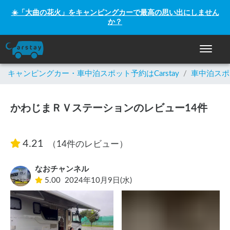
☀️「大曲の花火」をキャンピングカーで最高の思い出にしません
か？
ナビゲー
キャンピングカー・車中泊スポット予約はCarstay
/
車中泊スポ
かわじまＲＶステーションのレビュー14件
4.21
（14件のレビュー）
なおチャンネル
5.00
2024年10月9日(水)