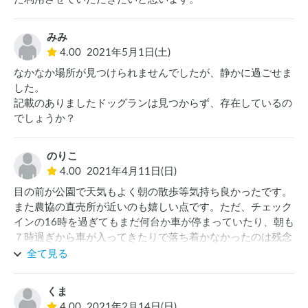
みみ
4.00
2021年5月1日(土)
なかなか場所が見つけられませんでしたが、静かに過ごせま
した。

記載のありましたドッグランは見つからず、存在しているの
でしょうか？
のりこ
4.00
2021年4月11日(日)
目の前が公園で天気もよく朝の散歩等気持ち良かったです。
また農協の直売所が近いのも嬉しい点です。ただ、チェック
インの16時を過ぎてもまだ何台か車が停まっていたり、朝も
７時過ぎから車が入ってきたりで落ち着かなかったのは残念
ポイントです。フリースペースが広い分、どこに止めて良い
全て見る
か判らないのでcarstayと明確に場所指定していただいた方が
良いかなと思いました。
くま
4.00
2021年2月14日(日)