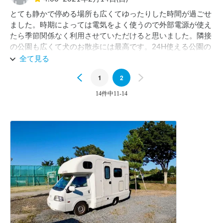
とても静かで停める場所も広くてゆったりした時間が過ごせ
ました。時期によっては電気をよく使うので外部電源が使え
たら季節関係なく利用させていただけると思いました。隣接
の公園も広くて犬のお散歩には最高です。24H使える公園の
トイレも掃除がいきとどいてる感じでよかったです。
全て見る
Previous
1
2
Next
14件中11-14