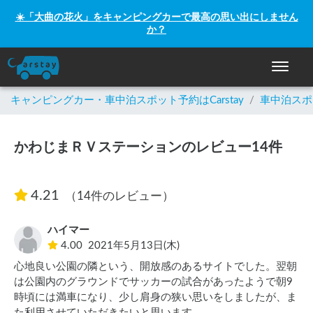
☀️「大曲の花火」をキャンピングカーで最高の思い出にしません
か？
ナビゲー
キャンピングカー・車中泊スポット予約はCarstay
/
車中泊スポ
かわじまＲＶステーションのレビュー14件
4.21
（14件のレビュー）
ハイマー
4.00
2021年5月13日(木)
心地良い公園の隣という、開放感のあるサイトでした。翌朝
は公園内のグラウンドでサッカーの試合があったようで朝9
時頃には満車になり、少し肩身の狭い思いをしましたが、ま
た利用させていただきたいと思います。