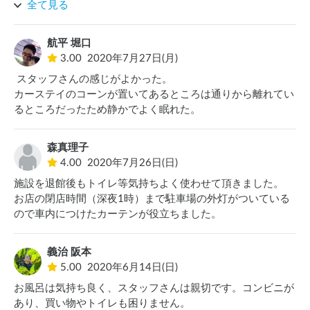
全て見る
車を止める場所等は決まっておらず、

今回は建物から一番遠いところ(3ヶ所の出口から一番遠い)に

航平 堀口
停めました。

3.00
2020年7月27日(月)
車の走る音等は特に気にならず眠ることができました。

 スタッフさんの感じがよかった。

カーステイのコーンが置いてあるところは通りから離れてい
トイレですが、スタッフからの説明では

隣の公園のトイレを使うように言われました。

(今回はトイレを使用しなかったのでどんな感じかは不明)

森真理子
他にも車中泊している方は多くいて、

4.00
2020年7月26日(日)
営業中にどの車が車中泊かは判断できないので

施設を退館後もトイレ等気持ちよく使わせて頂きました。

隣合って駐車しているところもありました。

お店の閉店時間（深夜1時）まで駐車場の外灯がついている
もし気になるのであれば営業後に車を空いているところに

移動するのもありなのかな？とおもいました。

義治 阪本
5.00
2020年6月14日(日)
お風呂は気持ち良く、スタッフさんは親切です。コンビニが
あり、買い物やトイレも困りません。
