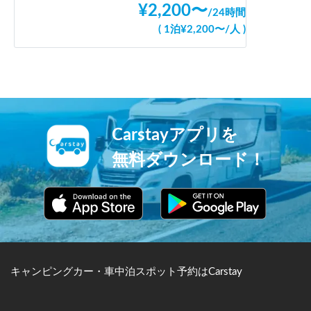
¥
2,200
〜
/
24時間
(
1泊
¥
2,200
〜
/
人
)
Carstayアプリを
無料ダウンロード！
キャンピングカー・車中泊スポット予約はCarstay