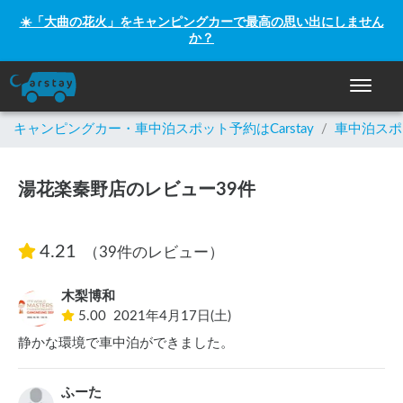
☀️「大曲の花火」をキャンピングカーで最高の思い出にしません
か？
ナビゲー
キャンピングカー・車中泊スポット予約はCarstay
/
車中泊スポ
湯花楽秦野店のレビュー39件
4.21
（39件のレビュー）
木梨博和
5.00
2021年4月17日(土)
静かな環境で車中泊ができました。
ふーた