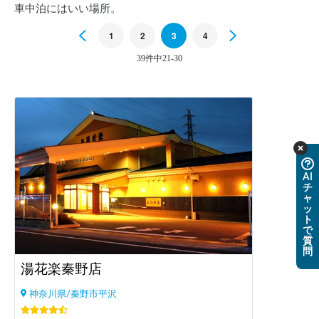
車中泊にはいい場所。
Previous
1
2
3
4
Next
39件中21-30
AI
チ
ャ
ッ
ト
で
質
問
湯花楽秦野店
神奈川県/秦野市平沢