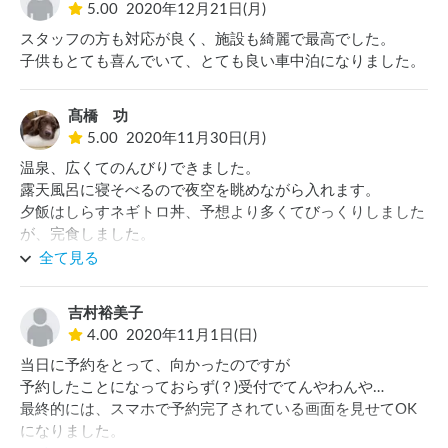
5.00
2020年12月21日(月)
スタッフの方も対応が良く、施設も綺麗で最高でした。

子供もとても喜んでいて、とても良い車中泊になりました。
髙橋 功
5.00
2020年11月30日(月)
温泉、広くてのんびりできました。

露天風呂に寝そべるので夜空を眺めながら入れます。

夕飯はしらすネギトロ丼、予想より多くてびっくりしました
が、完食しました。

駐車場はちょっとうるさいけど、コンビニが近くにあるので
全て見る
便利でした。

また利用したいです。

吉村裕美子
11月の秦野市は寒かった。
4.00
2020年11月1日(日)
当日に予約をとって、向かったのですが

予約したことになっておらず(？)受付でてんやわんや…

最終的には、スマホで予約完了されている画面を見せてOK
になりました。
