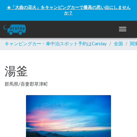
☀️「大曲の花火」をキャンピングカーで最高の思い出にしません
か？
ナビゲー
キャンピングカー・車中泊スポット予約はCarstay
/
全国
/
関
湯釜
群馬県
/
吾妻郡草津町