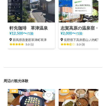
軒先珈琲 草津温泉
志賀高原の温泉宿・志賀スイスイン
¥
12,500
〜
¥
2,000
〜
/
1泊
/
1泊
群馬県吾妻郡草津町草津
長野県下高井郡山ノ内町平穏
5.0
(
1
)
3.3
(
3
)
周辺の観光体験
体験
体験