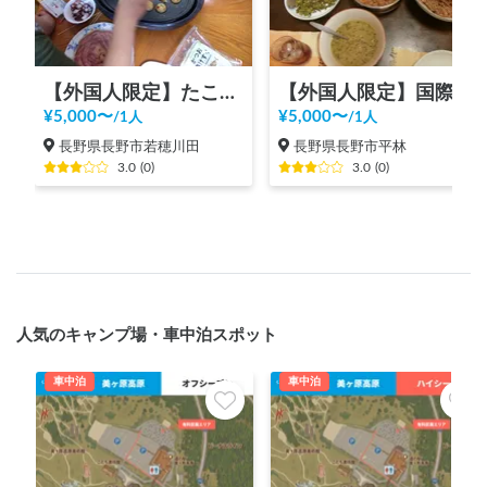
【外国人限定】たこ焼きパーティー
【外国人限定】国際交流ホームビジット
¥
5,000
〜
¥
5,000
〜
/
1人
/
1人
長野県長野市若穂川田
長野県長野市平林
3.0
(
0
)
3.0
(
0
)
人気のキャンプ場・車中泊スポット
車中泊
車中泊