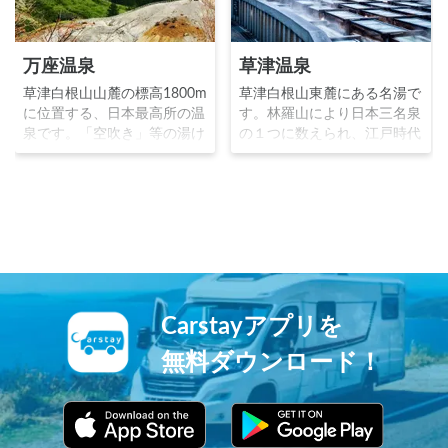
万座温泉
草津温泉
草津白根山山麓の標高1800m
草津白根山東麓にある名湯で
に位置する、日本最高所の温
す。林羅山により日本三名泉
泉です。「空吹き」等の湯け
の１つに数えられ、江戸時代
むりが至る所で噴出してお
の温泉番付では、最高位であ
り、源泉地は地獄的な様相を
る東大関に君臨していまし
見せ、硫黄の匂いが充満して
た。「湯畑」と呼ばれる大き
います。冬は多くのスキー客
な源泉が特徴的で、湯温を下
で賑わいます。
げる「湯もみ」の見学も人気
があります。
Carstayアプリを
無料ダウンロード！