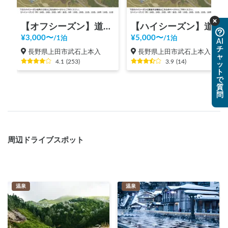
【オフシーズン】道の駅 美ヶ原高原
【ハイシーズン】道の駅 美ヶ原高原
¥
3,000
〜
¥
5,000
〜
/
1泊
/
1泊
AI
チ
長野県上田市武石上本入
長野県上田市武石上本入
ャ
4.1
(
253
)
3.9
(
14
)
ッ
ト
で
質
問
周辺ドライブスポット
温泉
温泉