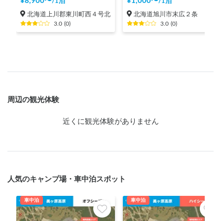
¥
8,900
〜
¥
1,000
〜
/
1泊
/
1泊
北海道上川郡東川町西４号北
北海道旭川市末広２条
3.0
(
0
)
3.0
(
0
)
周辺の観光体験
近くに観光体験がありません
人気のキャンプ場・車中泊スポット
車中泊
車中泊