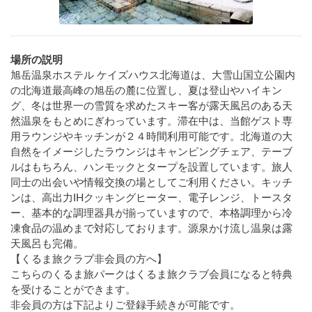
場所の説明
旭岳温泉ホステル ケイズハウス北海道は、大雪山国立公園内
の北海道最高峰の旭岳の麓に位置し、夏は登山やハイキン
グ、冬は世界一の雪質を求めたスキー客が露天風呂のある天
然温泉をもとめにぎわっています。滞在中は、当館ゲスト専
用ラウンジやキッチンが２４時間利用可能です。北海道の大
自然をイメージしたラウンジはキャンピングチェア、テーブ
ルはもちろん、ハンモックとタープを設置しています。旅人
同士の出会いや情報交換の場としてご利用ください。キッチ
ンは、高出力IHクッキングヒーター、電子レンジ、トースタ
ー、基本的な調理器具が揃っていますので、本格調理から冷
凍食品の温めまで対応しております。源泉かけ流し温泉は露
天風呂も完備。

【くるま旅クラブ非会員の方へ】

こちらのくるま旅パークはくるま旅クラブ会員になると特典
を受けることができます。

非会員の方は下記よりご登録手続きが可能です。
