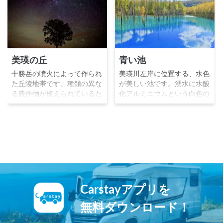
美瑛の丘
青い池
十勝岳の噴火によって作られ
美瑛川左岸に位置する、水色
た丘陵地帯です。種類の異な
が美しい池です。湧水に水酸
る農作物が植えられているた
化アルミニウムという白色の
め、パッチワークと呼ばれる
微粒子が含まれており、美瑛
美しい丘のパターンが人気
川本流の青色と混ざり合うこ
で、多くのCMの撮影場所に
とで、水色となっています。
なっています。晴れた日の夜
1997年にプロカメラマンに
空には満点の星が丘を覆い尽
より発見され、有名になりま
くします。
した。
Carstayアプリを
無料ダウンロード！