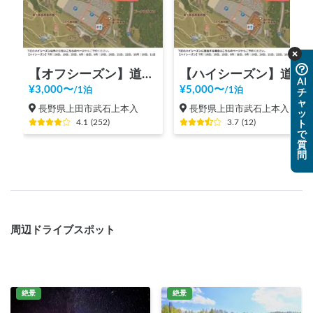
【オフシーズン】道の駅 美ヶ原高原
【ハイシーズン】道の駅 美ヶ原高原
AI
¥
3,000
〜
¥
5,000
〜
/
1泊
/
1泊
チ
ャ
長野県上田市武石上本入
長野県上田市武石上本入
ッ
4.1
(
252
)
3.7
(
12
)
ト
で
質
問
周辺ドライブスポット
絶景
絶景