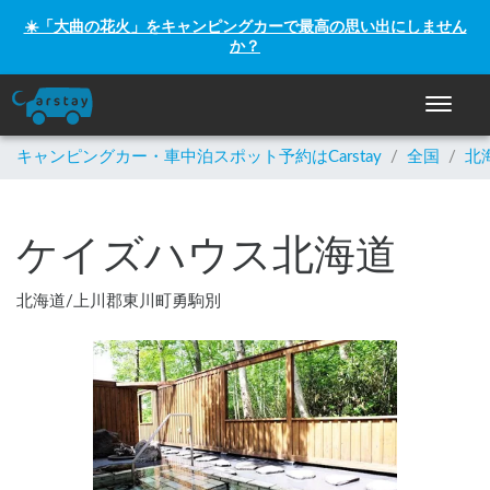
☀️「大曲の花火」をキャンピングカーで最高の思い出にしません
か？
ナビゲー
キャンピングカー・車中泊スポット予約はCarstay
/
全国
/
北
ケイズハウス北海道
北海道
/
上川郡東川町勇駒別