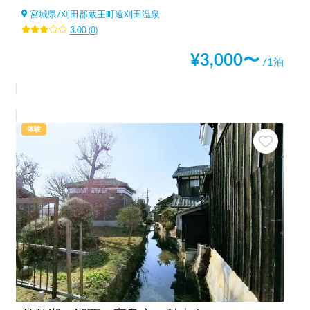
宮城県
/
刈田郡蔵王町遠刈田温泉
3.00
(
0
)
¥
3,000
〜
/1泊
体験