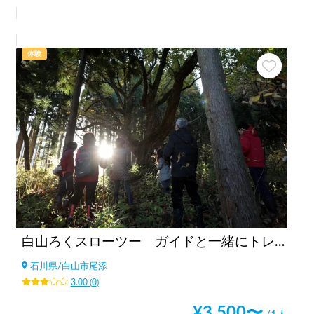
体験
白山ろくスローツー ガイドと一緒にトレッキング
石川県
/
白山市尾添
3.00
(
0
)
¥
3,500
〜