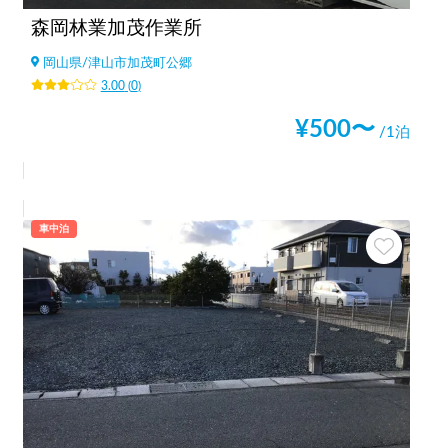
森岡林業加茂作業所
岡山県
/
津山市加茂町公郷
3.00
(
0
)
¥
500
〜
/1泊
車中泊