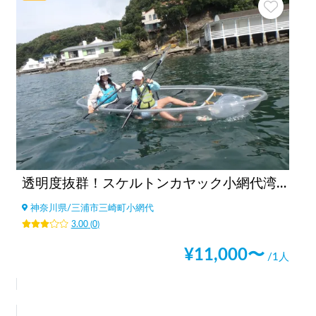
透明度抜群！スケルトンカヤック小網代湾ツアー
神奈川県
/
三浦市三崎町小網代
3.00
(
0
)
¥
11,000
〜
/1人