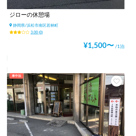
ジローの休憩場
静岡県
/
浜松市南区若林町
3.00
(
0
)
¥
1,500
〜
/1泊
車中泊