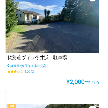
貸別荘ヴィラ今井浜 駐車場
静岡県
/
賀茂郡河津町見高
3.00
(
0
)
¥
2,000
〜
/1泊
体験