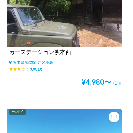
カーステーション熊本西
熊本県
/
熊本市西区小島
3.00
(
0
)
¥
4,980
〜
/1泊
テント泊