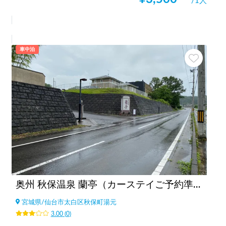
/1人
車中泊
奥州 秋保温泉 蘭亭（カーステイご予約準備中）
宮城県
/
仙台市太白区秋保町湯元
3.00
(
0
)