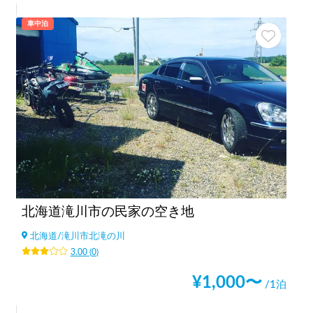
車中泊
北海道滝川市の民家の空き地
北海道
/
滝川市北滝の川
3.00
(
0
)
¥
1,000
〜
/1泊