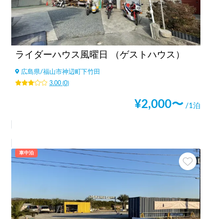
ライダーハウス風曜日 （ゲストハウス）
広島県
/
福山市神辺町下竹田
3.00
(
0
)
¥
2,000
〜
/1泊
車中泊