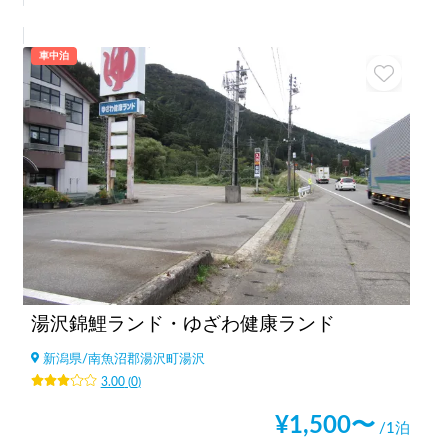
車中泊
湯沢錦鯉ランド・ゆざわ健康ランド
新潟県
/
南魚沼郡湯沢町湯沢
3.00
(
0
)
¥
1,500
〜
/1泊