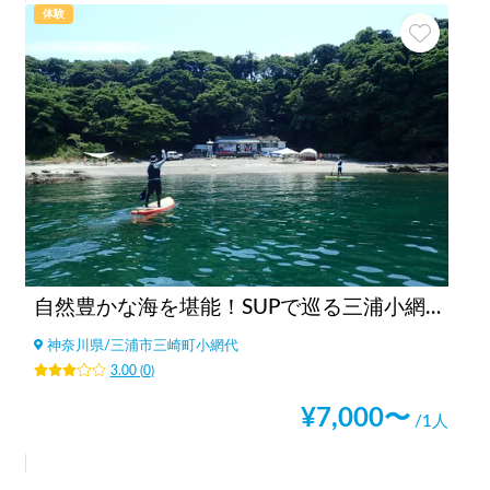
体験
自然豊かな海を堪能！SUPで巡る三浦小網代湾ツアー
神奈川県
/
三浦市三崎町小網代
3.00
(
0
)
¥
7,000
〜
/1人