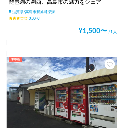
琵琶湖の湖西、高島市の魅力をシェア
滋賀県
/
高島市新旭町深溝
3.00
(
0
)
¥
1,500
〜
/1人
車中泊