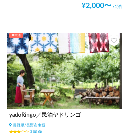
¥
2,000
〜
/1泊
車中泊
yadoRingo／民泊ヤドリンゴ
長野県
/
長野市南堀
3.00
(
0
)