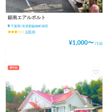
鋸南エアルポルト
千葉県
/
安房郡鋸南町保田
3.00
(
0
)
¥
1,000
〜
/1泊
車中泊