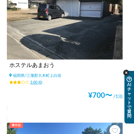
ホステルあまおう
福岡県
/
三潴郡大木町上白垣
3.00
(
0
)
AI
チ
ャ
¥
700
〜
/1泊
ッ
ト
で
質
問
車中泊