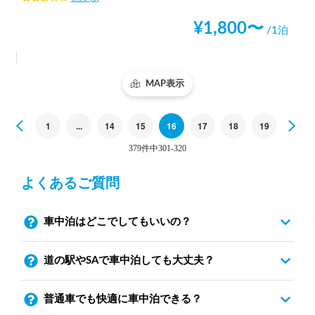
¥
1,800
〜
/1泊
MAP表示
Previous
1
...
14
15
16
17
18
19
Nex
379件中301-320
よくあるご質問
車中泊はどこでしてもいいの？
道の駅やSAで車中泊しても大丈夫？
普通車でも快適に車中泊できる？