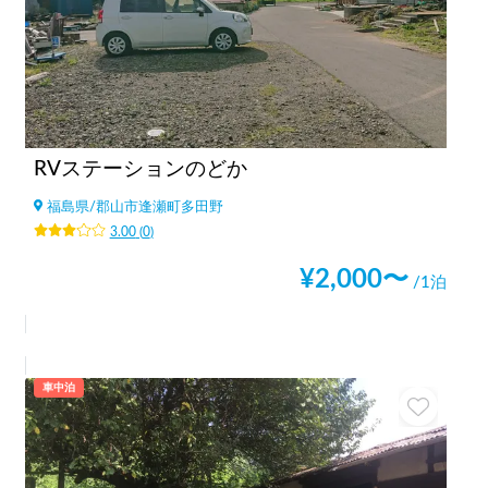
RVステーションのどか
福島県
/
郡山市逢瀬町多田野
3.00
(
0
)
¥
2,000
〜
/1泊
車中泊