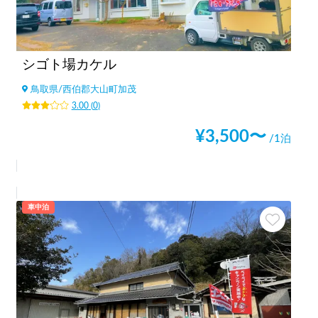
シゴト場カケル
鳥取県
/
西伯郡大山町加茂
3.00
(
0
)
¥
3,500
〜
/1泊
車中泊