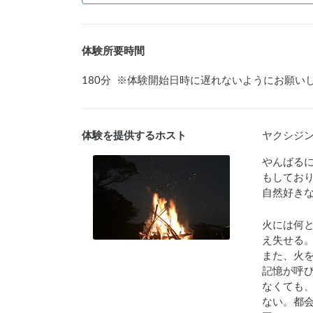
体験所要時間
180
分
※
体験開始日時に遅れないようにお願い
体験を提供するホスト
ヤクシジ
やんばる
もしており
自然好き
火には何
え失せる。
また、火
記憶が呼
なくても
ない。都