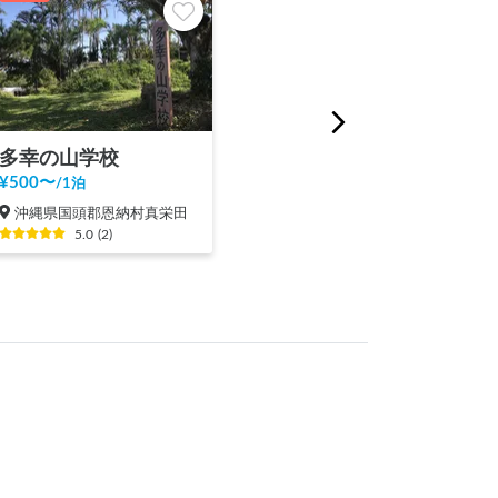
多幸の山学校
¥
500
〜
/
1泊
沖縄県国頭郡恩納村真栄田
5.0
(
2
)