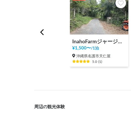
InahoFarmジャージー牧場
¥
1,500
〜
/
1泊
沖縄県名護市天仁屋
5.0
(
1
)
周辺の観光体験