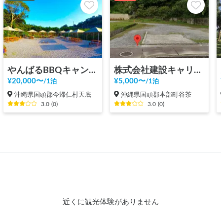
やんばるBBQキャンプ場
株式会社建設キャリア 滞在スポット
¥
20,000
〜
¥
5,000
〜
/
1泊
/
1泊
沖縄県国頭郡今帰仁村天底
沖縄県国頭郡本部町谷茶
3.0
(
0
)
3.0
(
0
)
近くに観光体験がありません