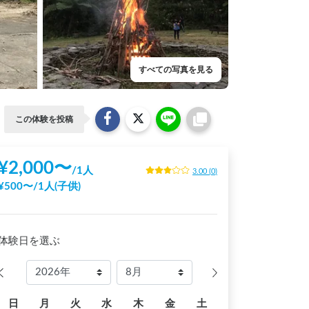
すべての写真を見る
この体験を投稿
¥
2,000
〜
/
1人
3.00
(
0
)
¥
500
〜
/
1人(子供)
体験日を選ぶ
日
月
火
水
木
金
土