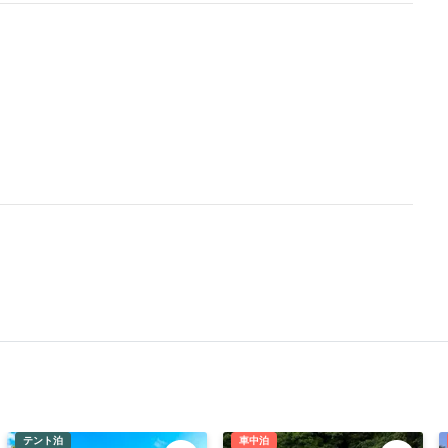
テント泊
車中泊