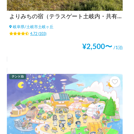
よりみちの宿（テラスゲート土岐内・共有駐車場） 🚙 C/I 15:00～ 🚙 C/O ～11:00 🚙
岐阜県
/
土岐市土岐ヶ丘
4.72
(
103
)
¥
2,500
〜
/1泊
テント泊