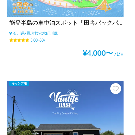
能登半島の車中泊スポット「田舎バックパッカーハウス Station 1」キャンピングカーだけでなく、ライダーのバイク旅人、チャリダー 自転車旅人、バックパッカーのテント泊もウェルカム！キャンピングカー素泊まりも可！夜中の予約も可能！
石川県
/
鳳珠郡穴水町川尻
5.00
(
80
)
¥
4,000
〜
/1泊
キャンプ場