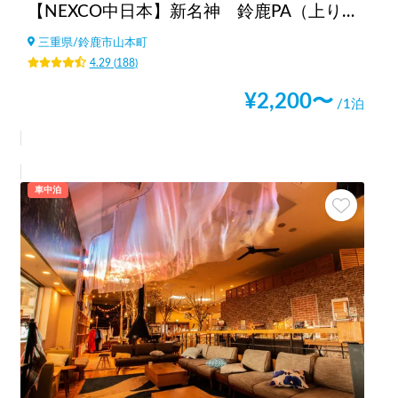
【NEXCO中日本】新名神 鈴鹿PA（上り）RVステーション鈴鹿※電源付き！
三重県
/
鈴鹿市山本町
4.29
(
188
)
¥
2,200
〜
/1泊
車中泊