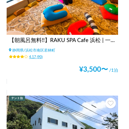
【朝風呂無料!!】RAKU SPA Cafe 浜松 | 一日中くつろげる/カフェ/コミック・雑誌読み放題/コワーキングスペース/浜松最大級タワーサウナ
静岡県
/
浜松市南区若林町
4.17
(
90
)
¥
3,500
〜
/1泊
テント泊