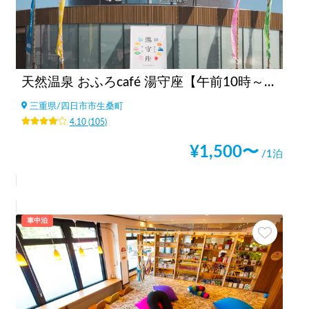
天然温泉 おふろcafé 湯守座【午前10時～翌9時まで利用可】
三重県
/
四日市市生桑町
4.10
(
105
)
¥
1,500
〜
/1泊
車中泊