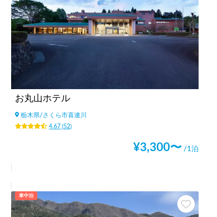
お丸山ホテル
栃木県
/
さくら市喜連川
4.67
(
52
)
¥
3,300
〜
/1泊
車中泊