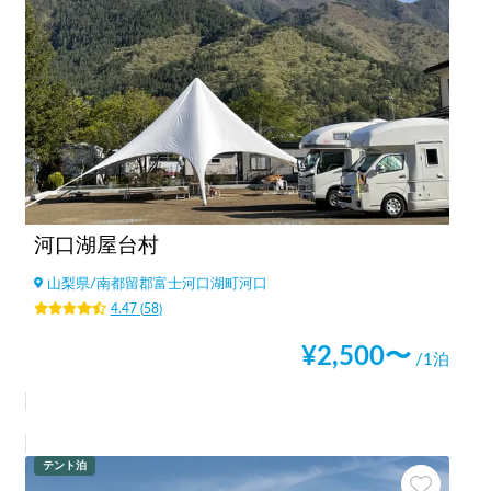
河口湖屋台村
山梨県
/
南都留郡富士河口湖町河口
4.47
(
58
)
¥
2,500
〜
/1泊
テント泊