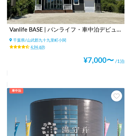
Vanlife BASE | バンライフ・車中泊デビューに！/焚き火・BBQ/co-living/貸し切り可/ペット大歓迎
千葉県
/
山武郡九十九里町小関
4.94
(
69
)
¥
7,000
〜
/1泊
車中泊