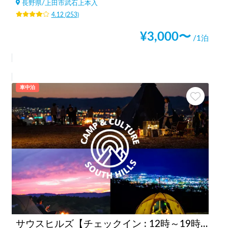
長野県
/
上田市武石上本入
4.12
(
253
)
¥
3,000
〜
/1泊
車中泊
サウスヒルズ【チェックイン : 12時～19時まで】