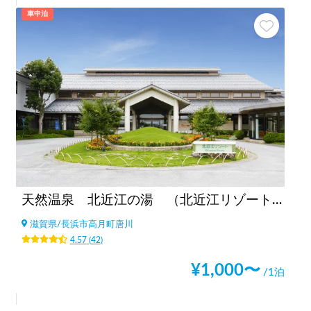
車中泊
天然温泉 北近江の湯 （北近江リゾート）
滋賀県
/
長浜市高月町唐川
4.57
(
42
)
¥
1,000
〜
/1泊