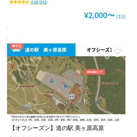
4.68
(
242
)
¥
2,000
〜
/1泊
車中泊
【オフシーズン】道の駅 美ヶ原高原