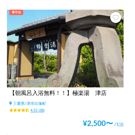
車中泊
【朝風呂入浴無料！！】極楽湯 津店
三重県
/
津市白塚町
4.55
(
38
)
¥
2,500
〜
/1泊