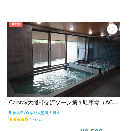
車中泊
Carstay大熊町交流ゾーン第１駐車場（AC電源、WiFi、温浴施設、コンビニ、飲食店街、コインランドリーすぐ）
福島県
/
双葉郡大熊町大川原
4.79
(
33
)