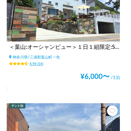
＜葉山:オーシャンビュー＞１日１組限定:Sunny Funny Days
神奈川県
/
三浦郡葉山町一色
4.94
(
54
)
¥
6,000
〜
/1泊
テント泊