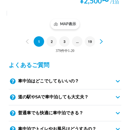
¥
2,500
〜
/1泊
MAP表示
Previous
1
2
3
...
19
Next
379件中1-20
よくあるご質問
車中泊はどこでしてもいいの？
道の駅やSAで車中泊しても大丈夫？
普通車でも快適に車中泊できる？
車中泊でトイレやお風呂はどうするの？