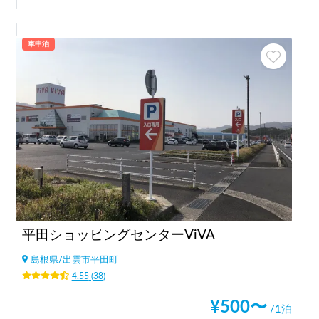
車中泊
平田ショッピングセンターViVA
島根県
/
出雲市平田町
4.55
(
38
)
¥
500
〜
/1泊