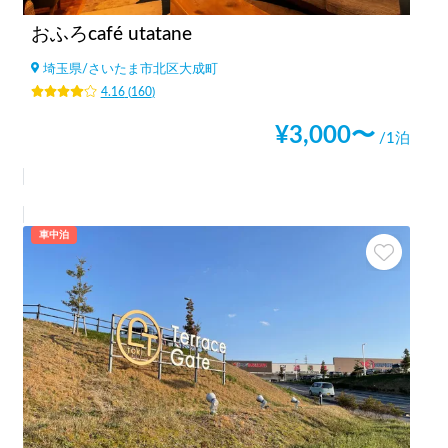
おふろcafé utatane
埼玉県
/
さいたま市北区大成町
4.16
(
160
)
¥
3,000
〜
/1泊
車中泊