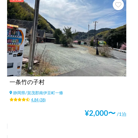
一条竹の子村
静岡県
/
賀茂郡南伊豆町一條
4.84
(
38
)
¥
2,000
〜
/1泊