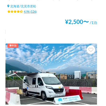
北海道
/
北見市若松
4.96
(
126
)
¥
2,500
〜
/1泊
車中泊