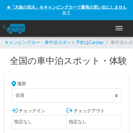
☀️「大曲の花火」をキャンピングカーで最高の思い出にしません
か？
ナビゲー
キャンピングカー・車中泊スポット予約はCarstay
/
車中泊スポ
全国の車中泊スポット・体験
場所
全国
チェックイン
チェックアウト