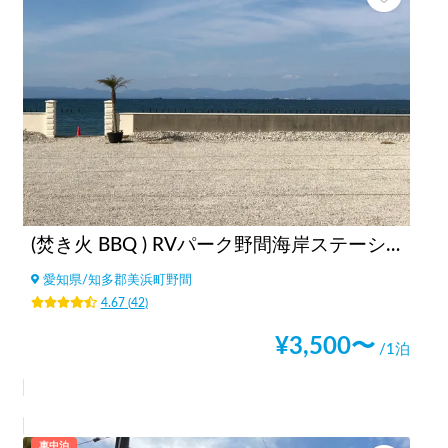
(焚き火 BBQ ) RVパーク野間海岸ステーション
愛知県
/
知多郡美浜町野間
4.67
(
42
)
¥
3,500
〜
/1泊
車中泊