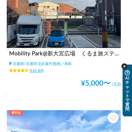
Mobility Park@新大宮広場 くるま旅ステーション by Van LIfe COYOTE
京都府
/
京都市北区紫竹西桃ノ本町
4.61
(
64
)
AI
¥
5,000
〜
チ
/1泊
ャ
ッ
ト
で
質
問
車中泊