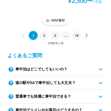
¥
2,500
〜
/1泊
MAP表示
Previous
1
2
3
...
19
Next
379件中1-20
よくあるご質問
車中泊はどこでしてもいいの？
道の駅やSAで車中泊しても大丈夫？
普通車でも快適に車中泊できる？
車中泊でトイレやお風呂はどうするの？