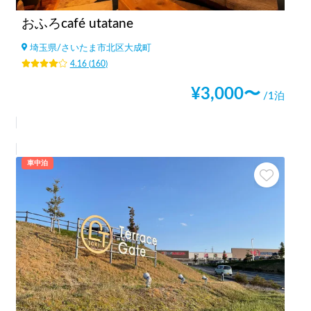
おふろcafé utatane
埼玉県
/
さいたま市北区大成町
4.16
(
160
)
¥
3,000
〜
/1泊
車中泊