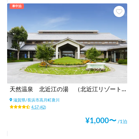
車中泊
天然温泉 北近江の湯 （北近江リゾート）
滋賀県
/
長浜市高月町唐川
4.57
(
42
)
¥
1,000
〜
/1泊