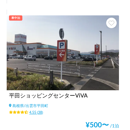
車中泊
平田ショッピングセンターViVA
島根県
/
出雲市平田町
4.55
(
38
)
¥
500
〜
/1泊