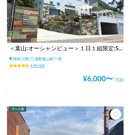
＜葉山:オーシャンビュー＞１日１組限定:Sunny Funny Days
神奈川県
/
三浦郡葉山町一色
4.94
(
54
)
¥
6,000
〜
/1泊
テント泊