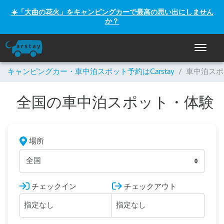
☀️「大曲の花火」をキャンピングカーで最高の思い出にしません
か？
ナビゲー
キャンピングカー・車中泊スポット予約はCarstay
/
車中泊スポ
全国の車中泊スポット・体験
場所
全国
チェックイン
チェックアウト