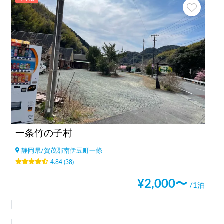
一条竹の子村
静岡県
/
賀茂郡南伊豆町一條
4.84
(
38
)
¥
2,000
〜
/1泊