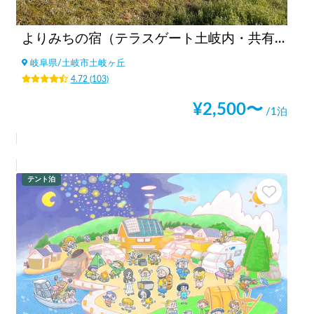
よりみちの宿（テラスゲート土岐内・共有駐車場） 🚙 C/I 15:00～ 🚙 C/O ～11:00 🚙
岐阜県
/
土岐市土岐ヶ丘
4.72
(
103
)
¥
2,500
〜
/1泊
テント泊