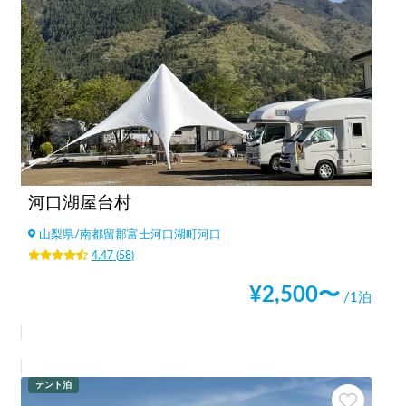
河口湖屋台村
山梨県
/
南都留郡富士河口湖町河口
4.47
(
58
)
¥
2,500
〜
/1泊
テント泊