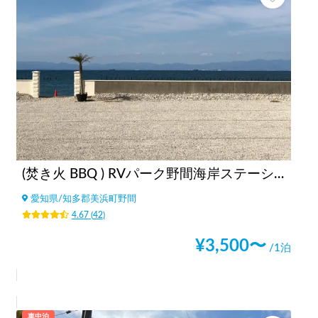
(焚き火 BBQ ) RVパーク野間海岸ステーション
愛知県
/
知多郡美浜町野間
4.67
(
42
)
¥
3,500
〜
/1泊
車中泊