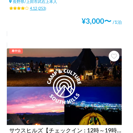
長野県
/
上田市武石上本入
4.12
(
253
)
¥
3,000
〜
/1泊
車中泊
サウスヒルズ【チェックイン : 12時～19時まで】