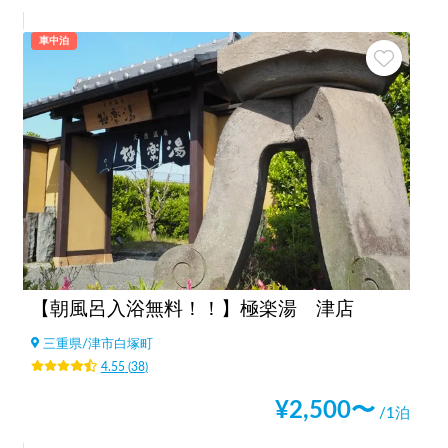
車中泊
【朝風呂入浴無料！！】極楽湯 津店
三重県
/
津市白塚町
4.55
(
38
)
¥
2,500
〜
/1泊