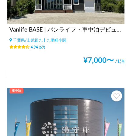
Vanlife BASE | バンライフ・車中泊デビューに！/焚き火・BBQ/co-living/貸し切り可/ペット大歓迎
千葉県
/
山武郡九十九里町小関
4.94
(
69
)
¥
7,000
〜
/1泊
車中泊