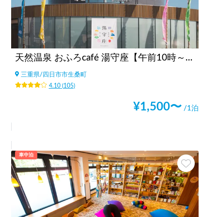
天然温泉 おふろcafé 湯守座【午前10時～翌9時まで利用可】
三重県
/
四日市市生桑町
4.10
(
105
)
¥
1,500
〜
/1泊
車中泊