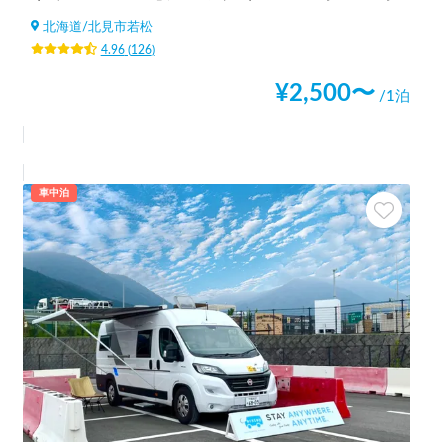
北海道
/
北見市若松
4.96
(
126
)
¥
2,500
〜
/1泊
車中泊