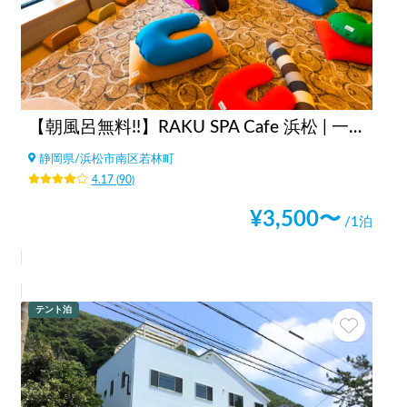
【朝風呂無料!!】RAKU SPA Cafe 浜松 | 一日中くつろげる/カフェ/コミック・雑誌読み放題/コワーキングスペース/浜松最大級タワーサウナ
静岡県
/
浜松市南区若林町
4.17
(
90
)
¥
3,500
〜
/1泊
テント泊