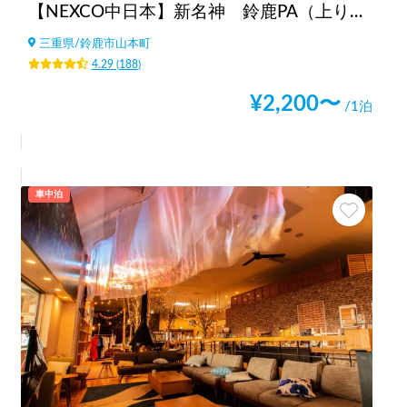
【NEXCO中日本】新名神 鈴鹿PA（上り）RVステーション鈴鹿※電源付き！
三重県
/
鈴鹿市山本町
4.29
(
188
)
¥
2,200
〜
/1泊
車中泊