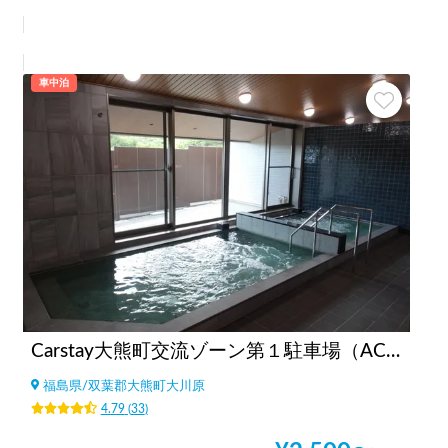
車中泊
Carstay大熊町交流ゾーン第１駐車場（AC電源、WiFi、温浴施設、コンビニ、飲食店街、コインランドリーすぐ）
福島県
/
双葉郡大熊町大川原
4.79
(
33
)