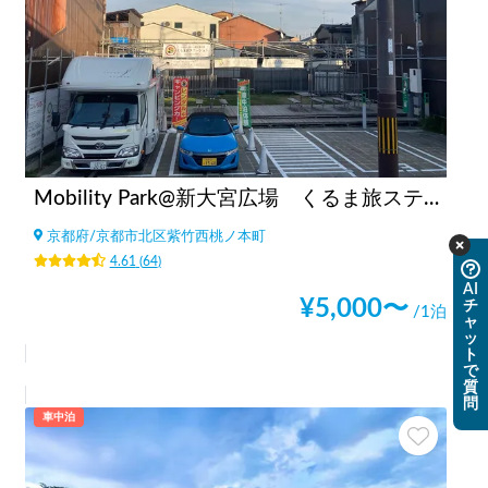
Mobility Park@新大宮広場 くるま旅ステーション by Van LIfe COYOTE
京都府
/
京都市北区紫竹西桃ノ本町
4.61
(
64
)
AI
¥
5,000
〜
チ
/1泊
ャ
ッ
ト
で
質
問
車中泊