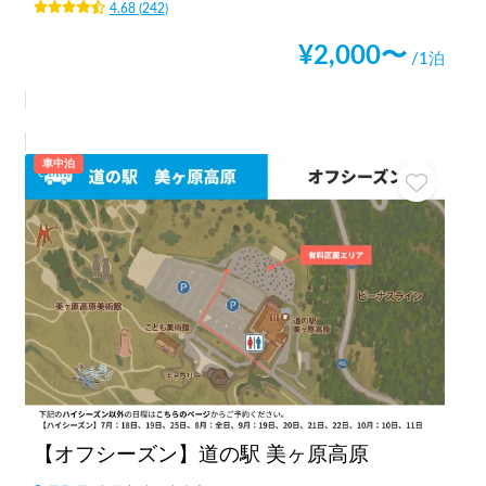
4.68
(
242
)
¥
2,000
〜
/1泊
車中泊
【オフシーズン】道の駅 美ヶ原高原