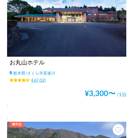
お丸山ホテル
栃木県
/
さくら市喜連川
4.67
(
52
)
¥
3,300
〜
/1泊
車中泊