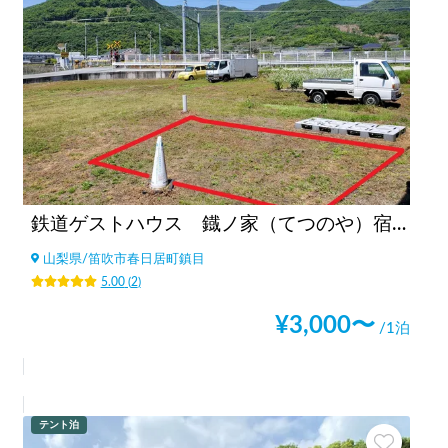
鉄道ゲストハウス 鐡ノ家（てつのや）宿泊のみ
山梨県
/
笛吹市春日居町鎮目
5.00
(
2
)
¥
3,000
〜
/1泊
テント泊