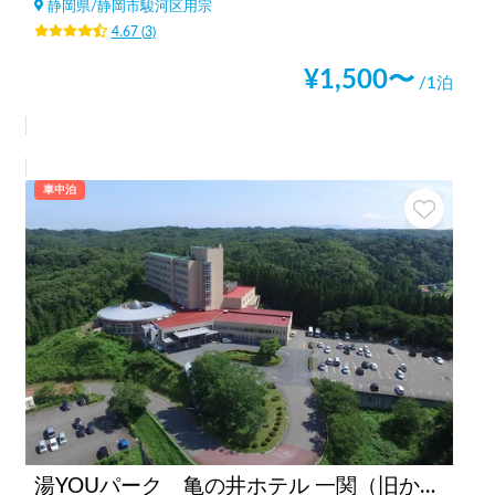
静岡県
/
静岡市駿河区用宗
4.67
(
3
)
¥
1,500
〜
/1泊
車中泊
湯YOUパーク 亀の井ホテル 一関（旧かんぽの宿一関）（岩手県）