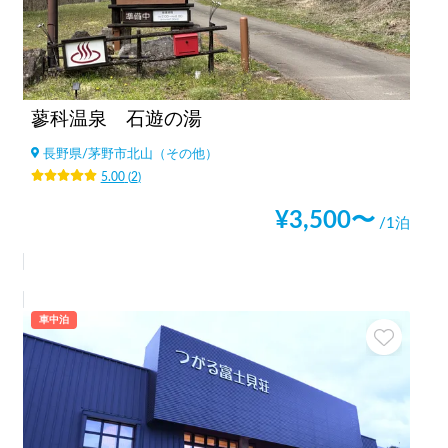
蓼科温泉 石遊の湯
長野県
/
茅野市北山（その他）
5.00
(
2
)
¥
3,500
〜
/1泊
車中泊