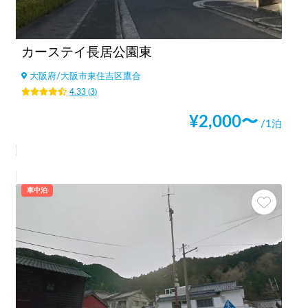
カーステイ長居公園東
大阪府
/
大阪市東住吉区鷹合
4.33
(
3
)
¥
2,000
〜
/1泊
車中泊