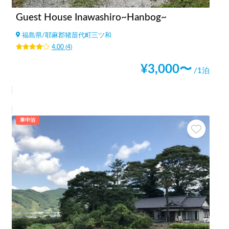
Guest House Inawashiro~Hanbog~
福島県
/
耶麻郡猪苗代町三ツ和
4.00
(
4
)
¥
3,000
〜
/1泊
車中泊