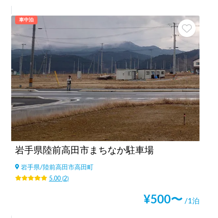
車中泊
岩手県陸前高田市まちなか駐車場
岩手県
/
陸前高田市高田町
5.00
(
2
)
¥
500
〜
/1泊