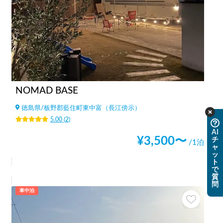
NOMAD BASE
徳島県
/
板野郡藍住町東中富（長江傍示）
5.00
(
2
)
AI
¥
3,500
〜
チ
/1泊
ャ
ッ
ト
で
質
問
車中泊