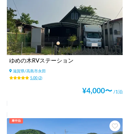
ゆめの木RVステーション
滋賀県
/
高島市永田
5.00
(
2
)
¥
4,000
〜
/1泊
車中泊