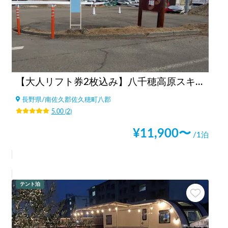
【大人リフト券2枚込み】八千穂高原スキー場
長野県
/
南佐久郡佐久穂町八郡
5.00
(
2
)
¥
11,900
〜
/1泊
テント泊