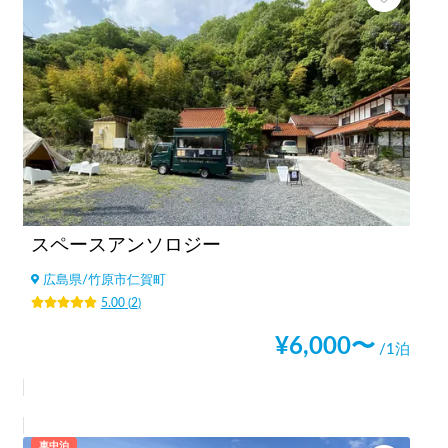
スペースアンソロジー
広島県
/
竹原市仁賀町
5.00
(
2
)
¥
6,000
〜
/1泊
車中泊