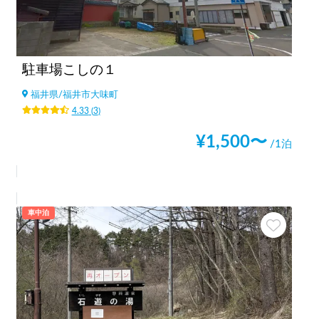
駐車場こしの１
福井県
/
福井市大味町
4.33
(
3
)
¥
1,500
〜
/1泊
車中泊