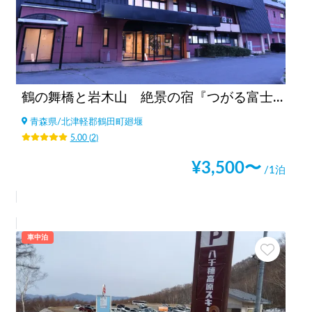
鶴の舞橋と岩木山 絶景の宿『つがる富士見荘』駐車場
青森県
/
北津軽郡鶴田町廻堰
5.00
(
2
)
¥
3,500
〜
/1泊
車中泊