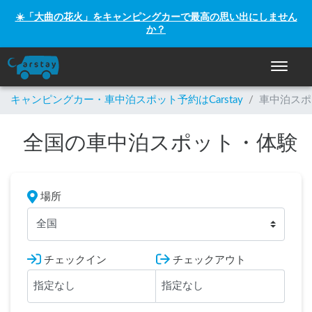
☀️「大曲の花火」をキャンピングカーで最高の思い出にしません
か？
ナビゲー
キャンピングカー・車中泊スポット予約はCarstay
/
車中泊スポ
全国の車中泊スポット・体験
場所
全国
チェックイン
チェックアウト