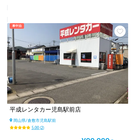
車中泊
平成レンタカー児島駅前店
岡山県
/
倉敷市児島駅前
5.00
(
2
)