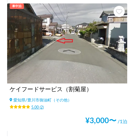
車中泊
ケイフードサービス（割菊屋）
愛知県
/
豊川市御油町（その他）
5.00
(
2
)
¥
3,000
〜
/1泊