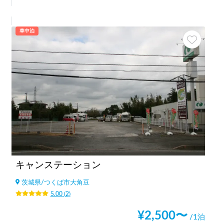
車中泊
キャンステーション
茨城県
/
つくば市大角豆
5.00
(
2
)
¥
2,500
〜
/1泊