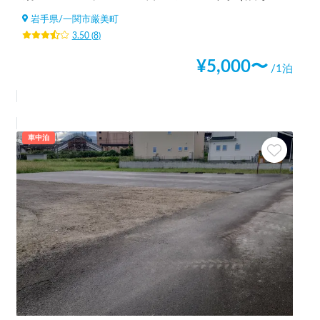
岩手県
/
一関市厳美町
3.50
(
8
)
¥
5,000
〜
/1泊
車中泊