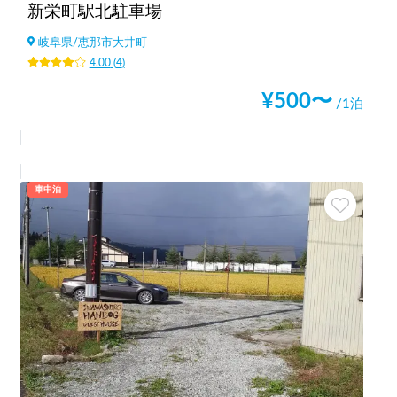
新栄町駅北駐車場
岐阜県
/
恵那市大井町
4.00
(
4
)
¥
500
〜
/1泊
車中泊