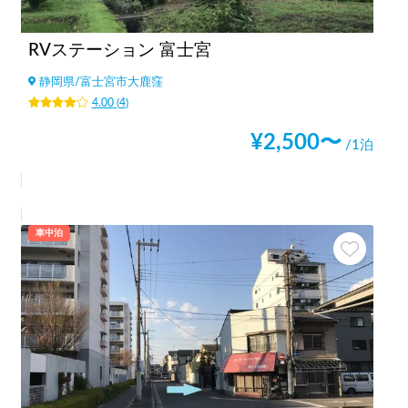
RVステーション 富士宮
静岡県
/
富士宮市大鹿窪
4.00
(
4
)
¥
2,500
〜
/1泊
車中泊