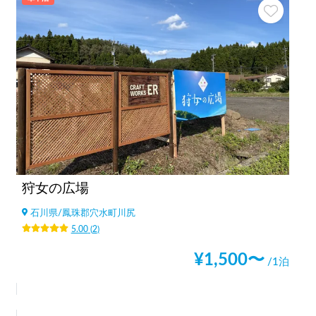
狩女の広場
石川県
/
鳳珠郡穴水町川尻
5.00
(
2
)
¥
1,500
〜
/1泊