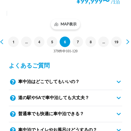
¥
99,999
〜
/1泊
MAP表示
Previous
1
...
4
5
6
7
8
...
19
379件中101-120
よくあるご質問
車中泊はどこでしてもいいの？
道の駅やSAで車中泊しても大丈夫？
普通車でも快適に車中泊できる？
車中泊でトイレやお風呂はどうするの？