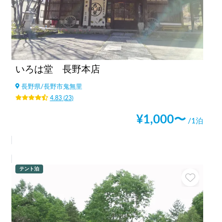
いろは堂 長野本店
長野県
/
長野市鬼無里
4.83
(
23
)
¥
1,000
〜
/1泊
テント泊