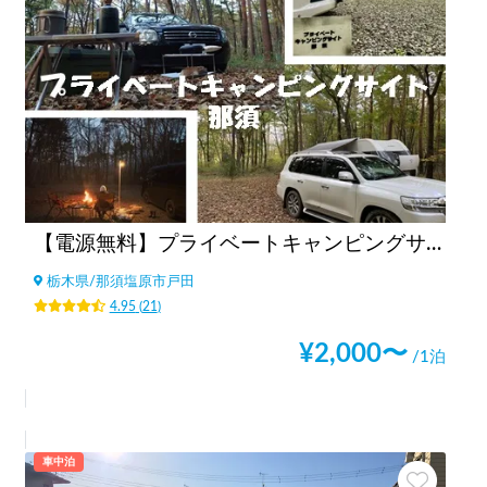
【電源無料】プライベートキャンピングサイト那須
栃木県
/
那須塩原市戸田
4.95
(
21
)
¥
2,000
〜
/1泊
車中泊