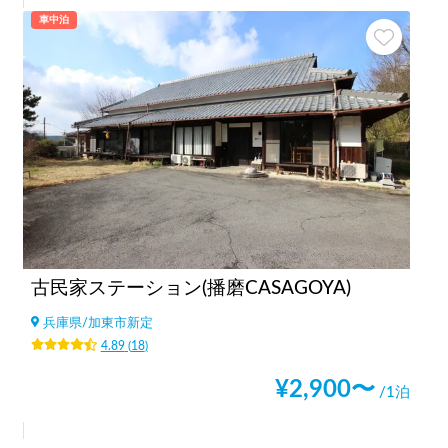
車中泊
古民家ステーション(播磨CASAGOYA)
兵庫県
/
加東市新定
4.89
(
18
)
¥
2,900
〜
/1泊