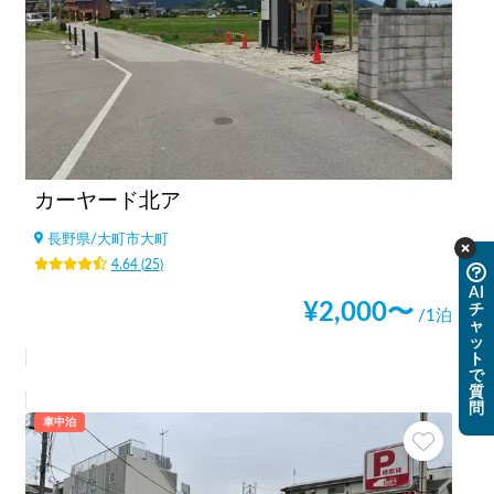
カーヤード北ア
長野県
/
大町市大町
4.64
(
25
)
AI
¥
2,000
〜
チ
/1泊
ャ
ッ
ト
で
質
問
車中泊