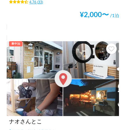
4.76
(
33
)
¥
2,000
〜
/1泊
車中泊
ナオさんとこ