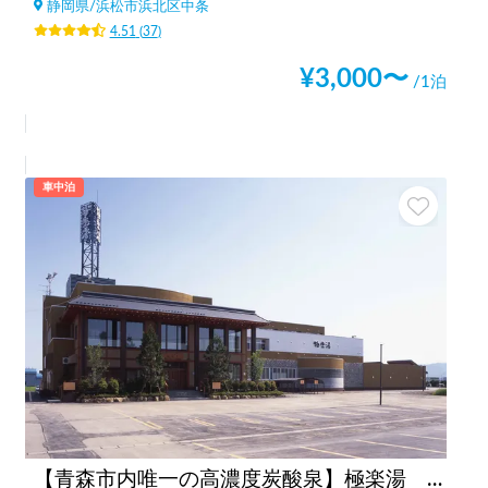
静岡県
/
浜松市浜北区中条
4.51
(
37
)
¥
3,000
〜
/1泊
車中泊
【青森市内唯一の高濃度炭酸泉】極楽湯 青森店