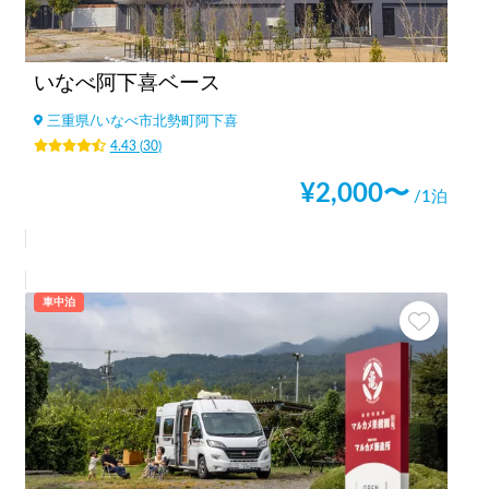
いなべ阿下喜ベース
三重県
/
いなべ市北勢町阿下喜
4.43
(
30
)
¥
2,000
〜
/1泊
車中泊