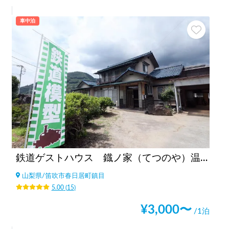
車中泊
鉄道ゲストハウス 鐡ノ家（てつのや）温泉利用オプションあり
山梨県
/
笛吹市春日居町鎮目
5.00
(
15
)
¥
3,000
〜
/1泊