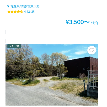
青森県
/
青森市東大野
4.43
(
35
)
¥
3,500
〜
/1泊
テント泊