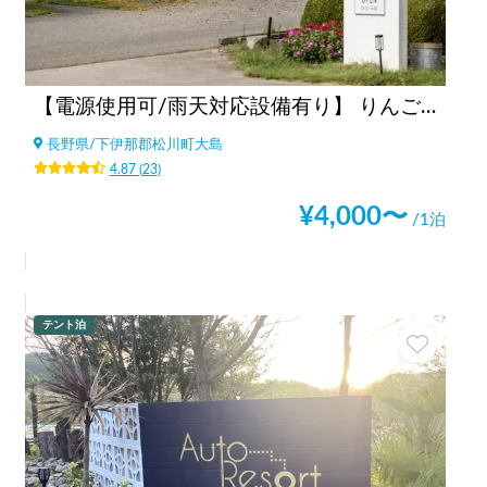
【電源使用可/雨天対応設備有り】 りんご焚火の駅 マルカメ果樹園
長野県
/
下伊那郡松川町大島
4.87
(
23
)
¥
4,000
〜
/1泊
テント泊