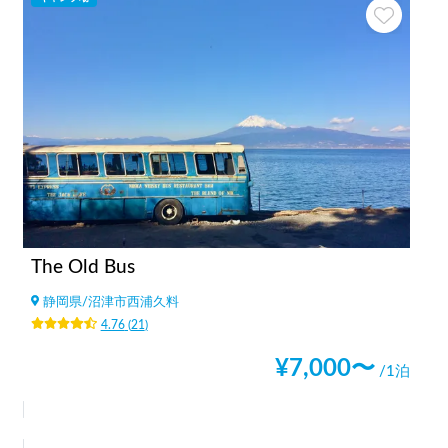
The Old Bus
静岡県
/
沼津市西浦久料
4.76
(
21
)
¥
7,000
〜
/1泊