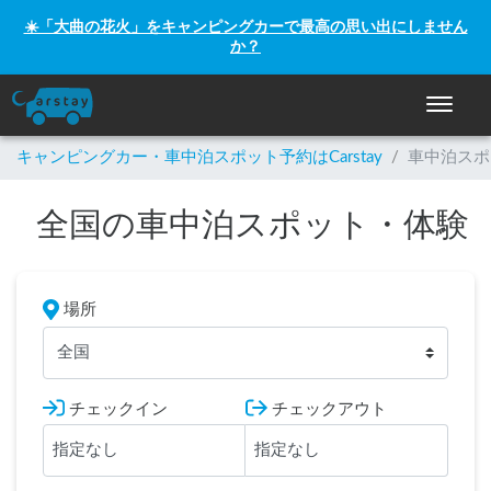
☀️「大曲の花火」をキャンピングカーで最高の思い出にしません
か？
ナビゲー
キャンピングカー・車中泊スポット予約はCarstay
/
車中泊スポ
全国の車中泊スポット・体験
場所
全国
チェックイン
チェックアウト