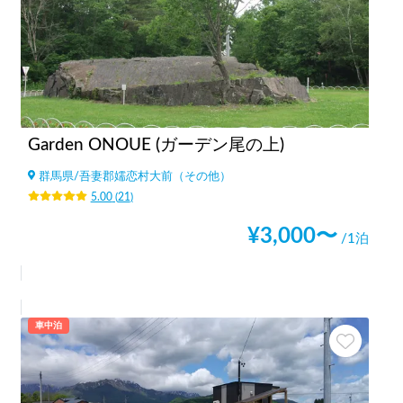
Garden ONOUE (ガーデン尾の上)
群馬県
/
吾妻郡嬬恋村大前（その他）
5.00
(
21
)
¥
3,000
〜
/1泊
車中泊