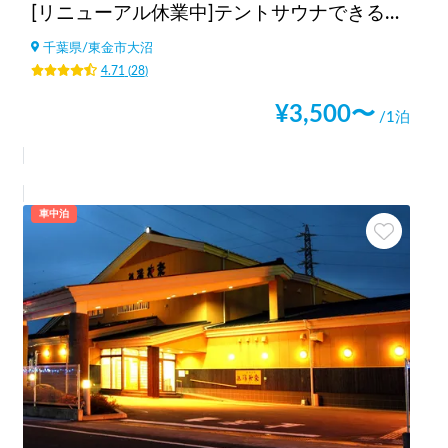
[リニューアル休業中]テントサウナできるスポットsalon pheasant(サロンフェーザント)
千葉県
/
東金市大沼
4.71
(
28
)
¥
3,500
〜
/1泊
車中泊