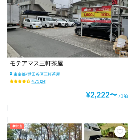
モテアマス三軒茶屋
東京都
/
世田谷区三軒茶屋
4.71
(
24
)
¥
2,222
〜
/1泊
車中泊