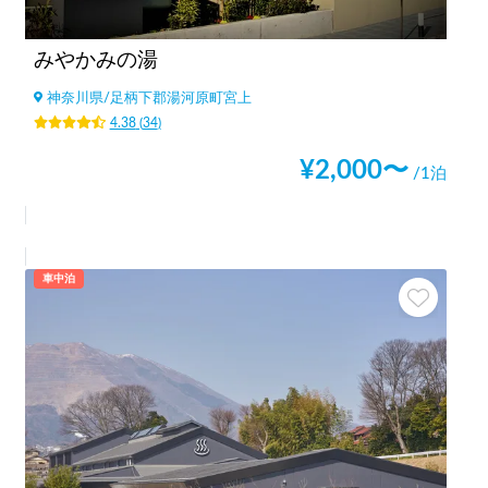
みやかみの湯
神奈川県
/
足柄下郡湯河原町宮上
4.38
(
34
)
¥
2,000
〜
/1泊
車中泊