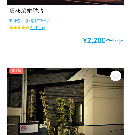
湯花楽秦野店
神奈川県
/
秦野市平沢
4.21
(
39
)
¥
2,200
〜
/1泊
車中泊