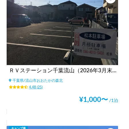
ＲＶステーション千葉流山（2026年3月末閉鎖）
千葉県
/
流山市おおたかの森北
4.48
(
25
)
¥
1,000
〜
/1泊
キャンプ場