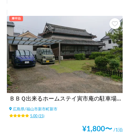
車中泊
ＢＢＱ出来るホームステイ寅市庵の駐車場（太陽被服駐車場）
広島県
/
福山市新市町新市
5.00
(
15
)
¥
1,800
〜
/1泊