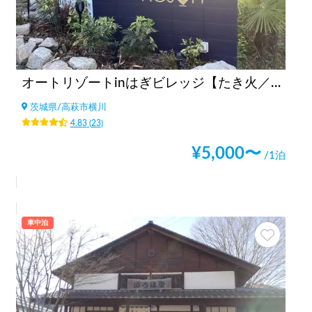
オートリゾートinはぎビレッジ【たき火／星空／山／てぶらBBQ／ドックラン】
茨城県
/
高萩市横川
4.83
(
23
)
¥
5,000
〜
/1泊
車中泊