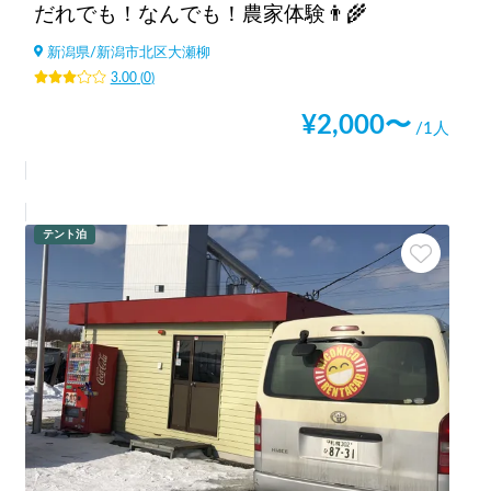
だれでも！なんでも！農家体験👨‍🌾
新潟県
/
新潟市北区大瀬柳
3.00
(
0
)
¥
2,000
〜
/1人
テント泊