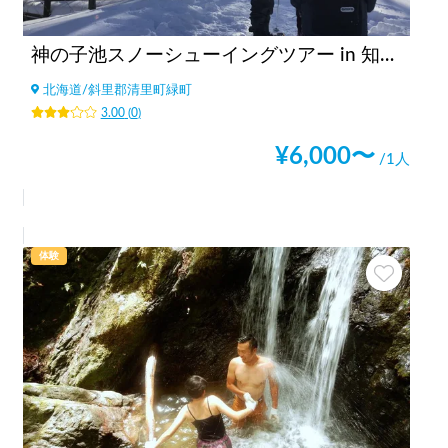
神の子池スノーシューイングツアー in 知床・清里町
北海道
/
斜里郡清里町緑町
3.00
(
0
)
¥
6,000
〜
/1人
体験