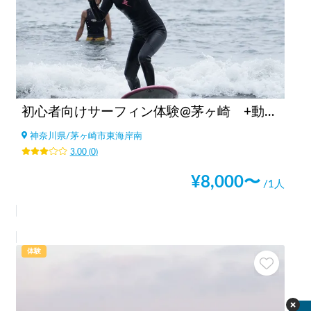
初心者向けサーフィン体験@茅ヶ崎 +動画写真撮影付き
神奈川県
/
茅ヶ崎市東海岸南
3.00
(
0
)
¥
8,000
〜
/1人
体験