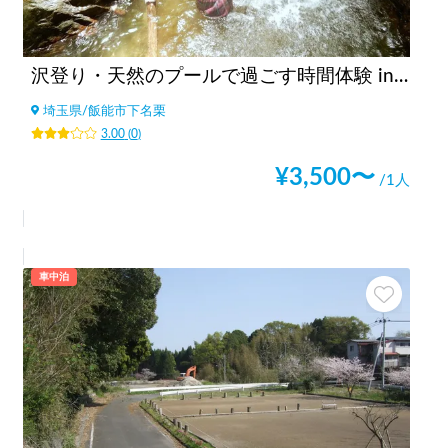
沢登り・天然のプールで過ごす時間体験 in 飯能
埼玉県
/
飯能市下名栗
3.00
(
0
)
¥
3,500
〜
/1人
車中泊