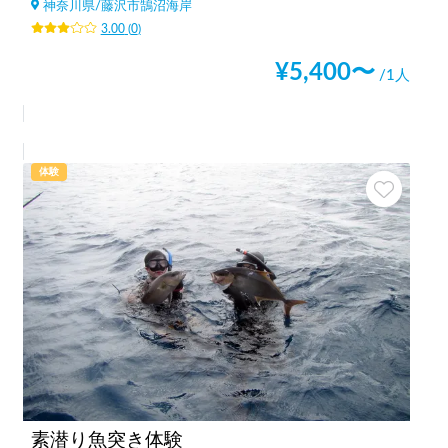
神奈川県
/
藤沢市鵠沼海岸
3.00
(
0
)
¥
5,400
〜
/1人
体験
素潜り魚突き体験