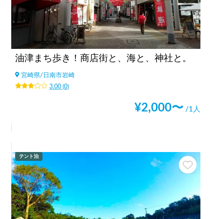
油津まち歩き！商店街と、海と、神社と。
宮崎県
/
日南市岩崎
3.00
(
0
)
¥
2,000
〜
/1人
テント泊