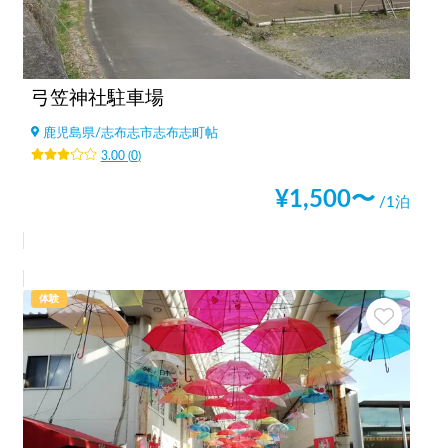
弓笠神社駐車場
鹿児島県
/
志布志市志布志町帖
3.00
(
0
)
¥
1,500
〜
/1泊
体験