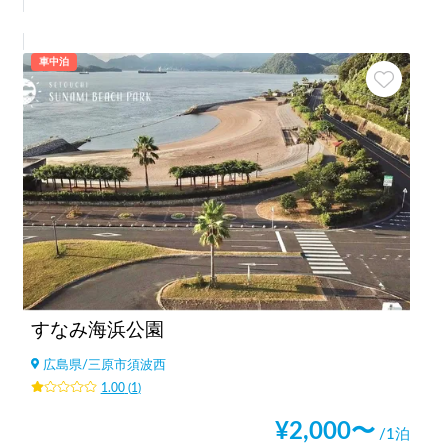
車中泊
すなみ海浜公園
広島県
/
三原市須波西
1.00
(
1
)
¥
2,000
〜
/1泊