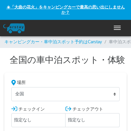
☀️「大曲の花火」をキャンピングカーで最高の思い出にしません
か？
ナビゲー
キャンピングカー・車中泊スポット予約はCarstay
/
車中泊スポ
全国の車中泊スポット・体験
場所
全国
チェックイン
チェックアウト