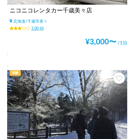
ニコニコレンタカー千歳美々店
北海道
/
千歳市美々
3.00
(
0
)
¥
3,000
〜
/1泊
体験