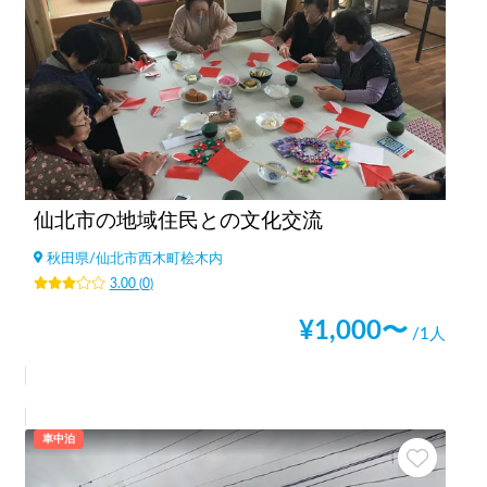
仙北市の地域住民との文化交流
秋田県
/
仙北市西木町桧木内
3.00
(
0
)
¥
1,000
〜
/1人
車中泊