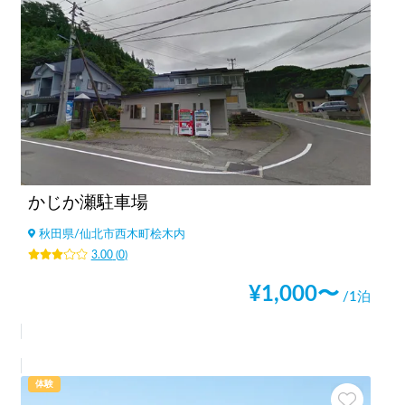
かじか瀬駐車場
秋田県
/
仙北市西木町桧木内
3.00
(
0
)
¥
1,000
〜
/1泊
体験