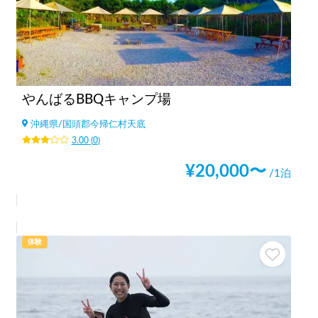
やんばるBBQキャンプ場
沖縄県
/
国頭郡今帰仁村天底
3.00
(
0
)
¥
20,000
〜
/1泊
体験