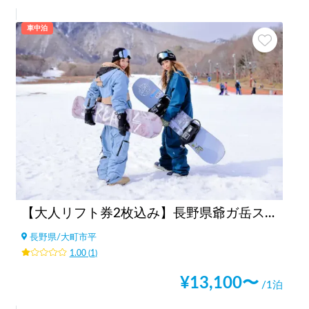
車中泊
【大人リフト券2枚込み】長野県爺ガ岳スキー場
長野県
/
大町市平
1.00
(
1
)
¥
13,100
〜
/1泊