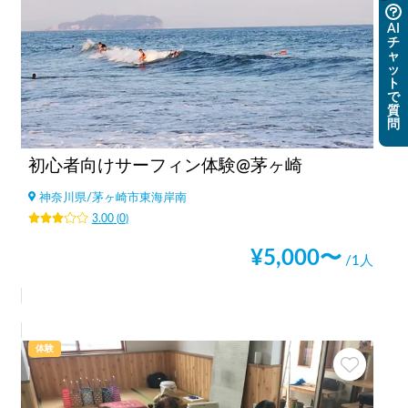
AI
チ
ャ
ッ
ト
で
質
問
初心者向けサーフィン体験@茅ヶ崎
神奈川県
/
茅ヶ崎市東海岸南
3.00
(
0
)
¥
5,000
〜
/1人
体験