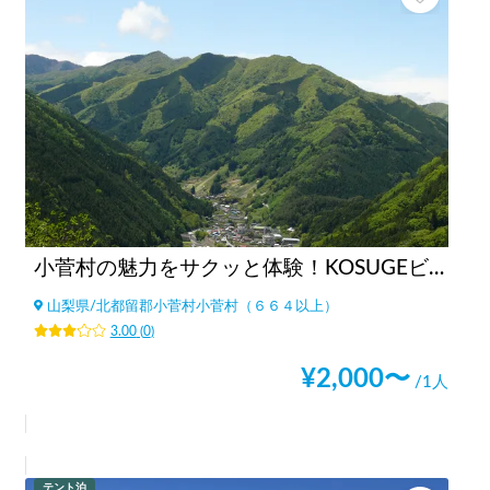
小菅村の魅力をサクッと体験！KOSUGEビレッジツアー！
山梨県
/
北都留郡小菅村小菅村（６６４以上）
3.00
(
0
)
¥
2,000
〜
/1人
テント泊