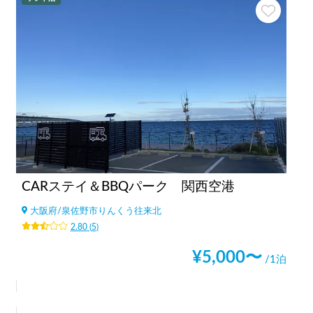
CARステイ＆BBQパーク 関西空港
大阪府
/
泉佐野市りんくう往来北
2.80
(
5
)
¥
5,000
〜
/1泊