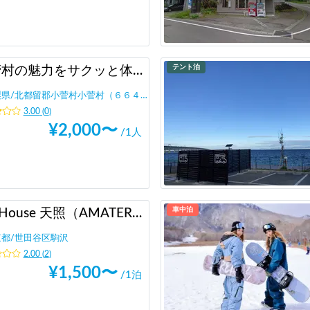
テント泊
小菅村の魅力をサクッと体験！KOSUGEビレッジツアー！
梨県
/
北都留郡小菅村小菅村（６６４以上）
3.00
(
0
)
¥
2,000
〜
/1人
車中泊
JamHouse 天照（AMATERASU）
京都
/
世田谷区駒沢
2.00
(
2
)
¥
1,500
〜
/1泊