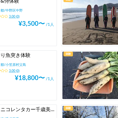
者&侍体験
京都
/
中野区中野
3.00
(
0
)
¥
3,500
〜
/1人
体験
潜り魚突き体験
京都
/
小笠原村父島
3.00
(
0
)
¥
18,800
〜
/1人
体験
ニコニコレンタカー千歳美々店