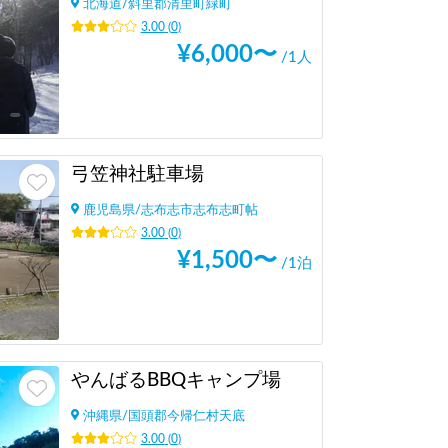
北海道
/
斜里郡清里町緑町
3.00
(
0
)
¥
6,000
〜
/1人
弓笠神社駐車場
鹿児島県
/
志布志市志布志町帖
3.00
(
0
)
¥
1,500
〜
/1泊
やんばるBBQキャンプ場
沖縄県
/
国頭郡今帰仁村天底
3.00
(
0
)