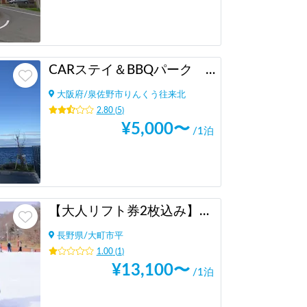
CARステイ＆BBQパーク 関西空港
大阪府
/
泉佐野市りんくう往来北
2.80
(
5
)
¥
5,000
〜
/1泊
【大人リフト券2枚込み】長野県爺ガ岳スキー場
長野県
/
大町市平
1.00
(
1
)
¥
13,100
〜
/1泊