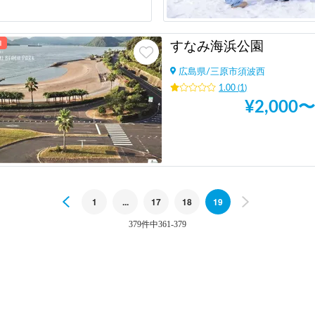
泊
すなみ海浜公園
広島県
/
三原市須波西
1.00
(
1
)
¥
2,000
〜
Previous
1
...
17
18
19
Next
379件中361-379