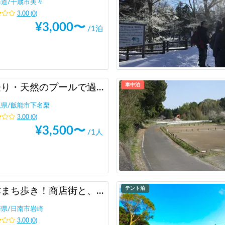
海道
/
千歳市美々
3.00
(
0
)
¥
3,000
〜
/1泊
車中泊
沢登り・天然のプールで過ごす時間体験 in 飯能
玉県
/
飯能市下名栗
3.00
(
0
)
¥
3,500
〜
/1人
テント泊
油津まち歩き！商店街と、海と、神社と。
崎県
/
日南市岩崎
3.00
(
0
)