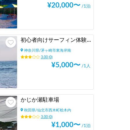
¥
20,000
〜
/1泊
初心者向けサーフィン体験@茅ヶ崎
神奈川県
/
茅ヶ崎市東海岸南
3.00
(
0
)
¥
5,000
〜
/1人
かじか瀬駐車場
秋田県
/
仙北市西木町桧木内
3.00
(
0
)
¥
1,000
〜
/1泊