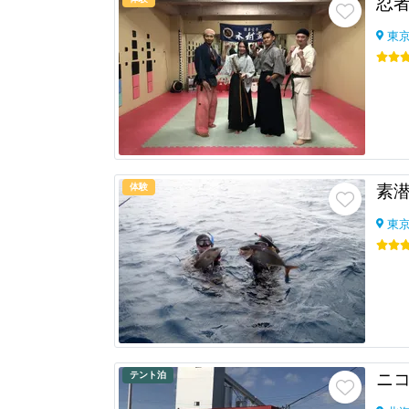
忍
東
体験
素
東
テント泊