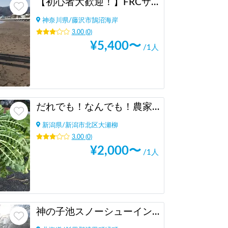
【初心者大歓迎！】FRCサーフィンスクール
神奈川県
/
藤沢市鵠沼海岸
3.00
(
0
)
¥
5,400
〜
/1人
だれでも！なんでも！農家体験👨‍🌾
新潟県
/
新潟市北区大瀬柳
3.00
(
0
)
¥
2,000
〜
/1人
神の子池スノーシューイングツアー in 知床・清里町