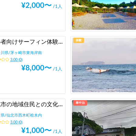
¥
2,000
〜
/1人
体験
初心者向けサーフィン体験@茅ヶ崎 +動画写真撮影付き
奈川県
/
茅ヶ崎市東海岸南
3.00
(
0
)
¥
8,000
〜
/1人
車中泊
仙北市の地域住民との文化交流
田県
/
仙北市西木町桧木内
3.00
(
0
)
¥
1,000
〜
/1人