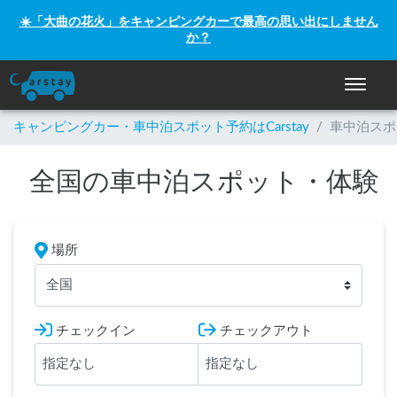
☀️「大曲の花火」をキャンピングカーで最高の思い出にしません
か？
ナビゲー
キャンピングカー・車中泊スポット予約はCarstay
/
車中泊スポ
全国の車中泊スポット・体験
場所
全国
チェックイン
チェックアウト