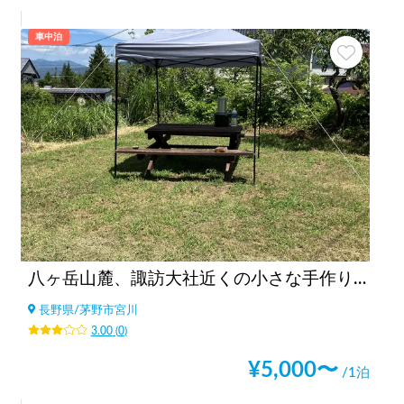
車中泊
八ヶ岳山麓、諏訪大社近くの小さな手作りキャンプ場/A small campsite near Suwa Taisha at the foot of Yatsugatake
長野県
/
茅野市宮川
3.00
(
0
)
¥
5,000
〜
/1泊