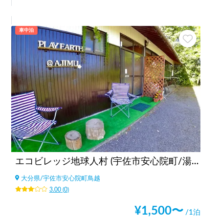
車中泊
エコビレッジ地球人村 (宇佐市安心院町/湯布院別府近く)
大分県
/
宇佐市安心院町鳥越
3.00
(
0
)
¥
1,500
〜
/1泊