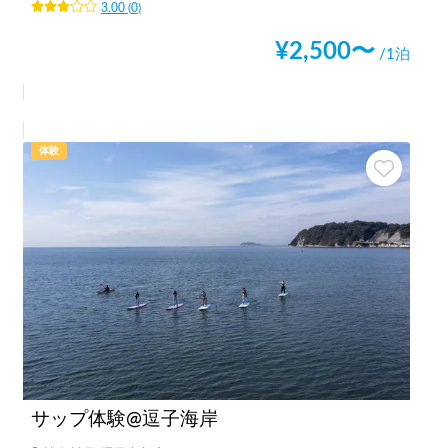
3.00
(
0
)
¥
2,500
〜
/1泊
体験
サップ体験@逗子海岸