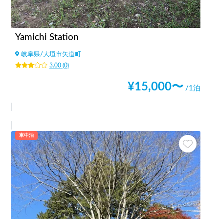
Yamichi Station
岐阜県
/
大垣市矢道町
3.00
(
0
)
¥
15,000
〜
/1泊
車中泊