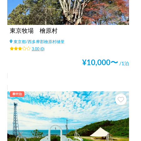
東京牧場 檜原村
東京都
/
西多摩郡檜原村樋里
3.00
(
0
)
¥
10,000
〜
/1泊
車中泊