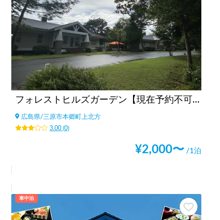
フォレストヒルズガーデン【現在予約不可！】
広島県
/
三原市本郷町上北方
3.00
(
0
)
¥
2,000
〜
/1泊
車中泊