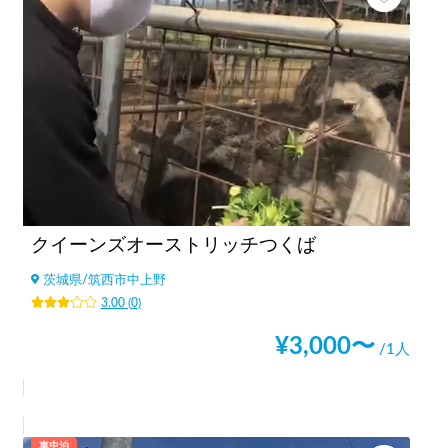
クイーンズオーストリッチつくば
茨城県
/
筑西市中上野
3.00
(
0
)
¥
3,000
〜
/1人
車中泊