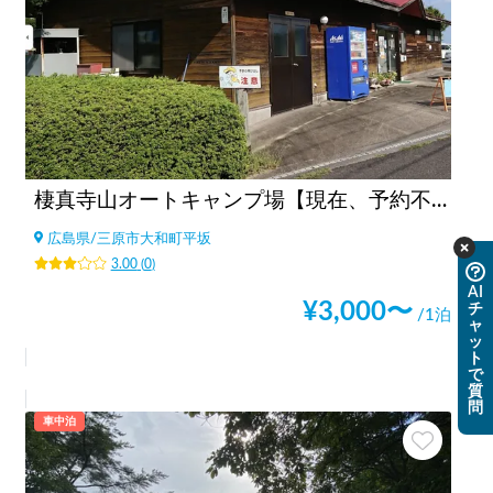
棲真寺山オートキャンプ場【現在、予約不可】
広島県
/
三原市大和町平坂
3.00
(
0
)
AI
¥
3,000
〜
チ
/1泊
ャ
ッ
ト
で
質
問
車中泊