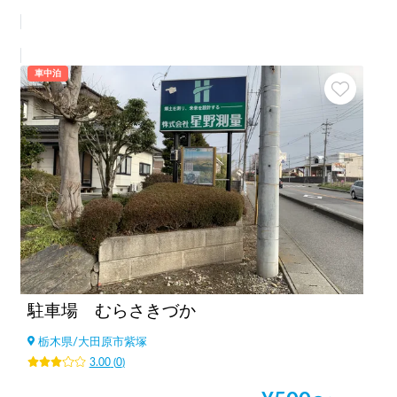
車中泊
駐車場 むらさきづか
栃木県
/
大田原市紫塚
3.00
(
0
)