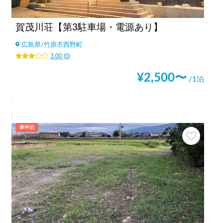
賀茂川荘【第3駐車場・電源あり】
広島県
/
竹原市西野町
3.00
(
0
)
¥
2,500
〜
/1泊
車中泊