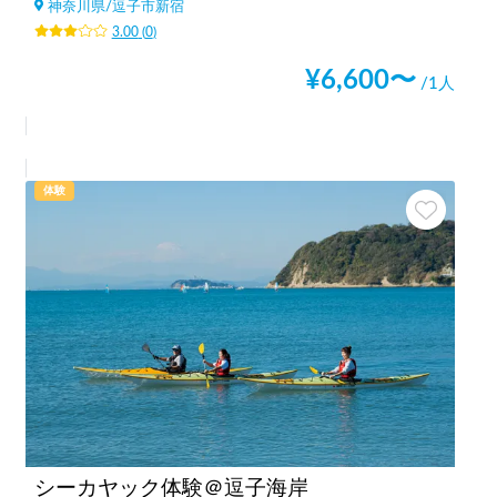
神奈川県
/
逗子市新宿
3.00
(
0
)
¥
6,600
〜
/1人
体験
シーカヤック体験＠逗子海岸