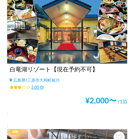
白竜湖リゾート【現在予約不可】
広島県
/
三原市大和町箱川
3.00
(
0
)
¥
2,000
〜
/1泊
体験