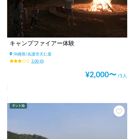
キャンプファイアー体験
沖縄県
/
名護市天仁屋
3.00
(
0
)
¥
2,000
〜
/1人
テント泊