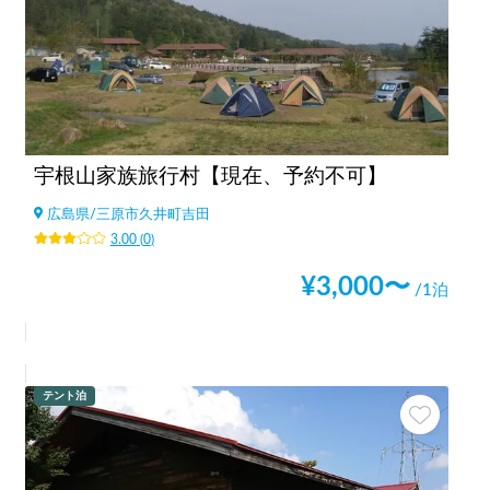
宇根山家族旅行村【現在、予約不可】
広島県
/
三原市久井町吉田
3.00
(
0
)
¥
3,000
〜
/1泊
テント泊