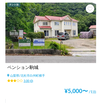
テント泊
ペンション駒城
山梨県
/
北杜市白州町横手
3.00
(
0
)
¥
5,000
〜
/1泊