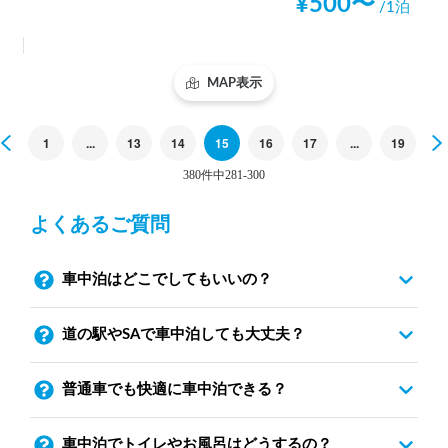
¥
500
〜
/1泊
MAP表示
Previous
1
...
13
14
15
16
17
...
19
380件中281-300
よくあるご質問
車中泊はどこでしてもいいの？
道の駅やSAで車中泊しても大丈夫？
普通車でも快適に車中泊できる？
車中泊でトイレやお風呂はどうするの？