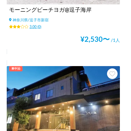
モーニングビーチヨガ@逗子海岸
神奈川県
/
逗子市新宿
3.00
(
0
)
¥
2,530
〜
/1人
車中泊