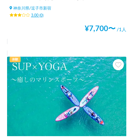
神奈川県
/
逗子市新宿
3.00
(
0
)
¥
7,700
〜
/1人
体験