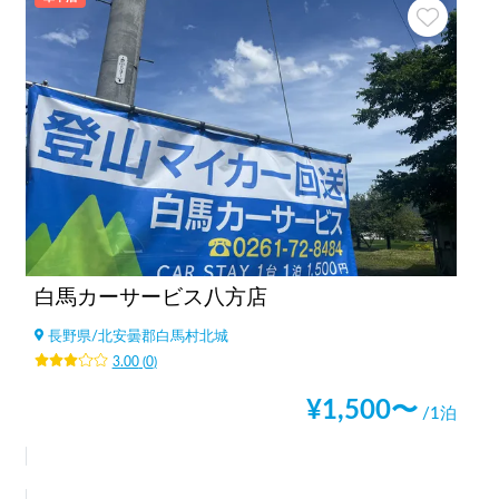
白馬カーサービス八方店
長野県
/
北安曇郡白馬村北城
3.00
(
0
)
¥
1,500
〜
/1泊