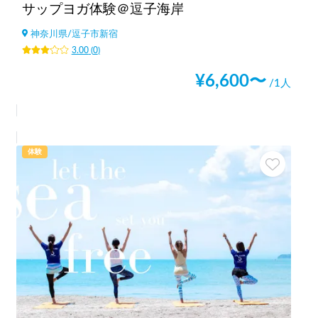
サップヨガ体験＠逗子海岸
神奈川県
/
逗子市新宿
3.00
(
0
)
¥
6,600
〜
/1人
体験