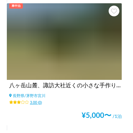
車中泊
八ヶ岳山麓、諏訪大社近くの小さな手作りキャンプ場/A small campsite near Suwa Taisha at the foot of Yatsugatake
長野県
/
茅野市宮川
3.00
(
0
)
¥
5,000
〜
/1泊