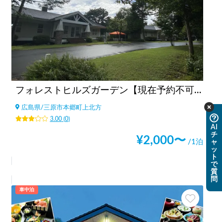
フォレストヒルズガーデン【現在予約不可！】
広島県
/
三原市本郷町上北方
3.00
(
0
)
AI
チ
¥
2,000
〜
/1泊
ャ
ッ
ト
で
質
問
車中泊