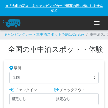
☀️「大曲の花火」をキャンピングカーで最高の思い出にしません
か？
ナビゲー
キャンピングカー・車中泊スポット予約はCarstay
/
車中泊スポ
全国の車中泊スポット・体験
場所
全国
チェックイン
チェックアウト