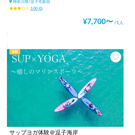
神奈川県
/
逗子市新宿
3.00
(
0
)
¥
7,700
〜
/1人
体験
サップヨガ体験＠逗子海岸