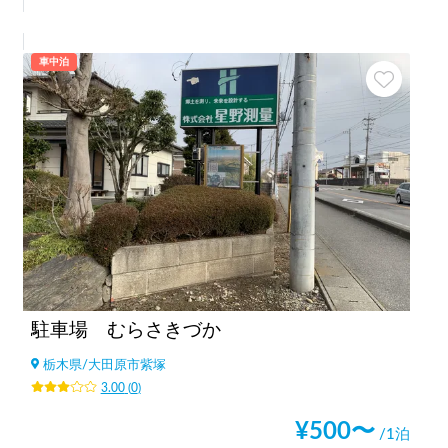
車中泊
駐車場 むらさきづか
栃木県
/
大田原市紫塚
3.00
(
0
)
¥
500
〜
/1泊