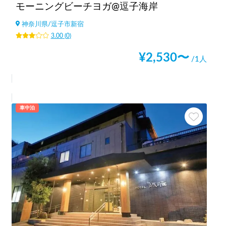
モーニングビーチヨガ@逗子海岸
神奈川県
/
逗子市新宿
3.00
(
0
)
¥
2,530
〜
/1人
車中泊