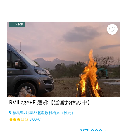
テント泊
RVillage+F 磐梯【運営お休み中】
福島県
/
耶麻郡北塩原村檜原（秋元）
3.00
(
0
)