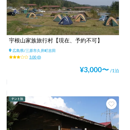
宇根山家族旅行村【現在、予約不可】
広島県
/
三原市久井町吉田
3.00
(
0
)
¥
3,000
〜
/1泊
テント泊