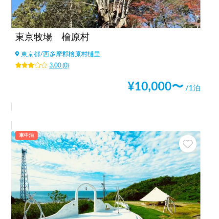
東京牧場 檜原村
東京都
/
西多摩郡檜原村樋里
3.00
(
0
)
¥
10,000
〜
/1泊
車中泊