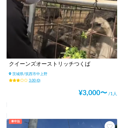
クイーンズオーストリッチつくば
茨城県
/
筑西市中上野
3.00
(
0
)
¥
3,000
〜
/1人
車中泊