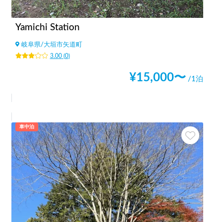
Yamichi Station
岐阜県
/
大垣市矢道町
3.00
(
0
)
¥
15,000
〜
/1泊
車中泊