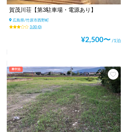
賀茂川荘【第3駐車場・電源あり】
広島県
/
竹原市西野町
3.00
(
0
)
¥
2,500
〜
/1泊
車中泊