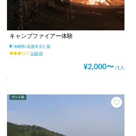
キャンプファイアー体験
沖縄県
/
名護市天仁屋
3.00
(
0
)
¥
2,000
〜
/1人
テント泊