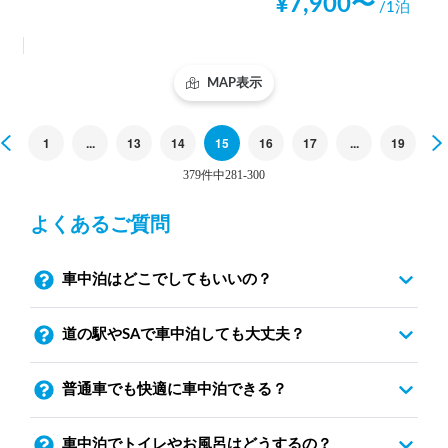
¥
7,900
〜
/1泊
MAP表示
Previous
1
...
13
14
15
16
17
...
19
379件中281-300
よくあるご質問
車中泊はどこでしてもいいの？
道の駅やSAで車中泊しても大丈夫？
普通車でも快適に車中泊できる？
車中泊でトイレやお風呂はどうするの？