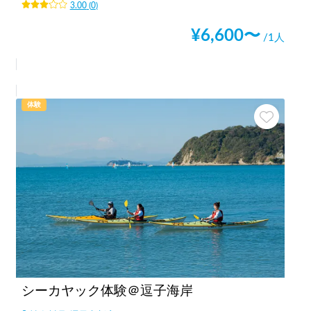
3.00
(
0
)
¥
6,600
〜
/1人
体験
シーカヤック体験＠逗子海岸