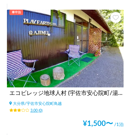
車中泊
エコビレッジ地球人村 (宇佐市安心院町/湯布院別府近く)
大分県
/
宇佐市安心院町鳥越
3.00
(
0
)
¥
1,500
〜
/1泊