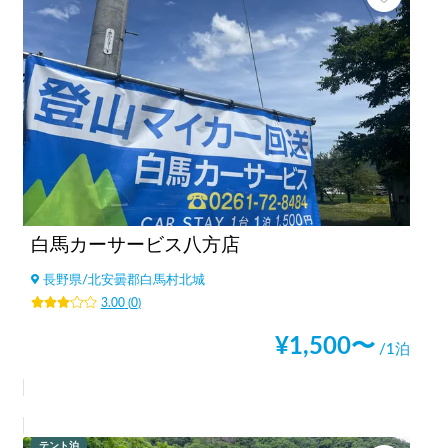
白馬カーサービス八方店
長野県
/
北安曇郡白馬村北城
3.00
(
0
)
¥
1,500
〜
/1泊
テント泊