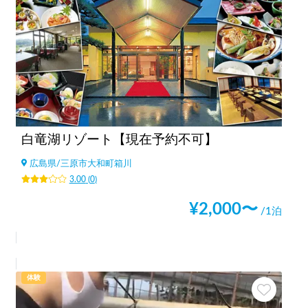
白竜湖リゾート【現在予約不可】
広島県
/
三原市大和町箱川
3.00
(
0
)
¥
2,000
〜
/1泊
体験