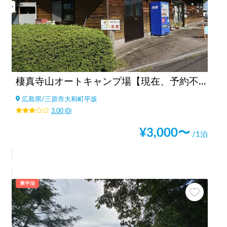
棲真寺山オートキャンプ場【現在、予約不可】
広島県
/
三原市大和町平坂
3.00
(
0
)
¥
3,000
〜
/1泊
車中泊