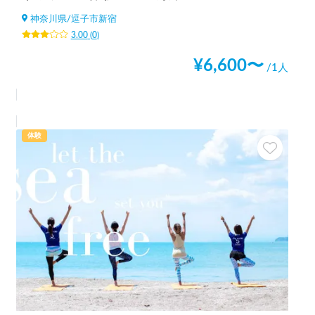
神奈川県
/
逗子市新宿
3.00
(
0
)
¥
6,600
〜
/1人
体験