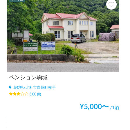
ペンション駒城
山梨県
/
北杜市白州町横手
3.00
(
0
)
¥
5,000
〜
/1泊