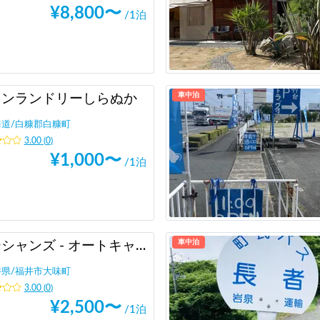
¥
8,800
〜
/1泊
車中泊
インランドリーしらぬか
海道
/
白糠郡白糠町
3.00
(
0
)
¥
1,000
〜
/1泊
車中泊
オーシャンズ - オートキャンプ & ＲＶパーク
井県
/
福井市大味町
3.00
(
0
)
¥
2,500
〜
/1泊