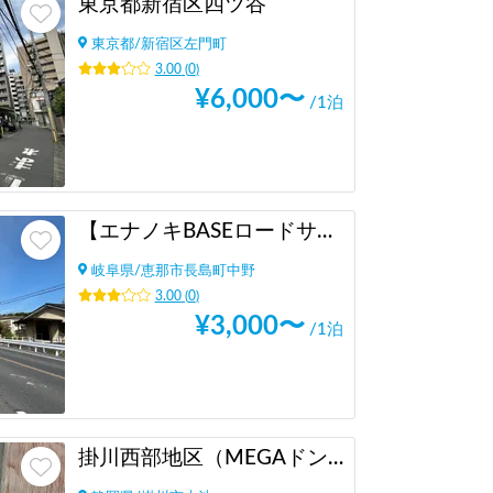
東京都新宿区四ツ谷
東京都
/
新宿区左門町
3.00
(
0
)
¥
6,000
〜
/1泊
【エナノキBASEロードサイド】アウトドア・車中泊デビュー大歓迎！！/NEW OPENにつき施設は新品です/BBQ/オフ会・貸し切りぜひご相談下さい！/恵那市ICからスグです！
岐阜県
/
恵那市長島町中野
3.00
(
0
)
¥
3,000
〜
/1泊
掛川西部地区（MEGAドン・キホーテ掛川近く）