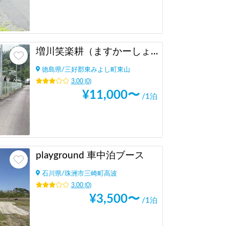
増川笑楽耕（ますかーしょーがっこー）《セルフチェックインシステム：14:00〜》
徳島県
/
三好郡東みよし町東山
3.00
(
0
)
¥
11,000
〜
/1泊
playground 車中泊ブース
石川県
/
珠洲市三崎町高波
3.00
(
0
)
¥
3,500
〜
/1泊