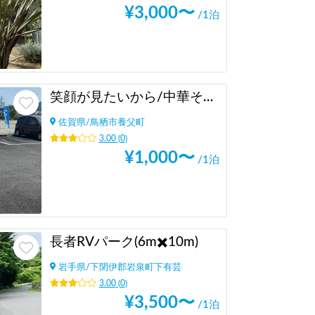
¥
3,000
〜
/1泊
笑顔が見たいから/中華そばユメヲカタレ
佐賀県
/
鳥栖市養父町
3.00
(
0
)
¥
1,000
〜
/1泊
長者RVパーク(6m✖️10m)
岩手県
/
下閉伊郡岩泉町下有芸
3.00
(
0
)
¥
3,500
〜
/1泊