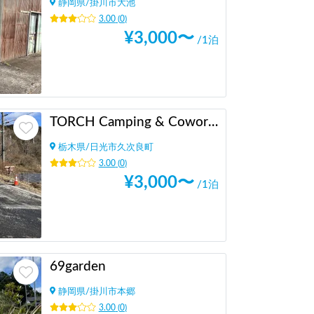
静岡県
/
掛川市大池
3.00
(
0
)
¥
3,000
〜
/1泊
TORCH Camping & Coworking Space
栃木県
/
日光市久次良町
3.00
(
0
)
¥
3,000
〜
/1泊
69garden
静岡県
/
掛川市本郷
3.00
(
0
)