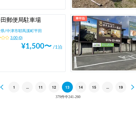
車中泊
平田郵便局駐車場
分県
/
中津市耶馬溪町平田
3.00
(
0
)
¥
1,500
〜
/1泊
Previous
1
...
11
12
13
14
15
...
19
379件中241-260