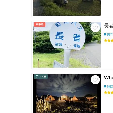
車中泊
長者
岩
テント泊
静