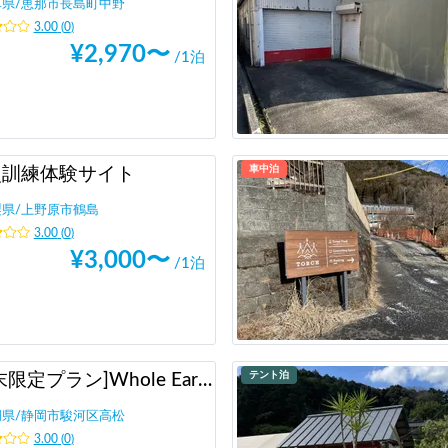
阜県
/
恵那市長島町中野
3.00
(
0
)
¥
2,970
〜
/1泊
車中泊
災訓練体験サイト
梨県
/
上野原市鶴島
3.00
(
0
)
¥
3,000
〜
/1泊
テント泊
[週末限定プラン]Whole Earth Communications
岡県
/
静岡市駿河区高松
3.00
(
0
)