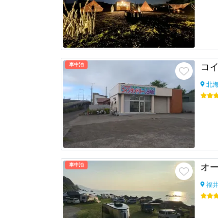
車中泊
コ
北
車中泊
福