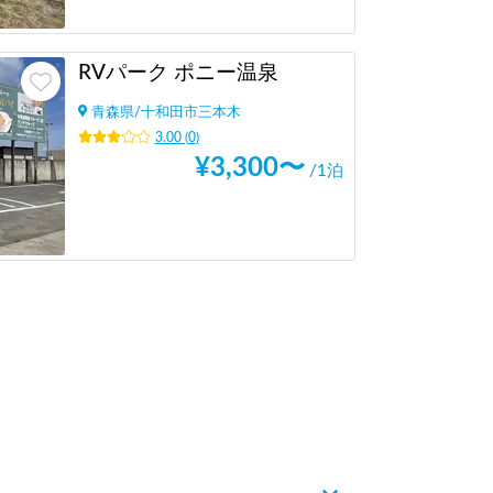
RVパーク ポニー温泉
青森県
/
十和田市三本木
3.00
(
0
)
¥
3,300
〜
/1泊
Next