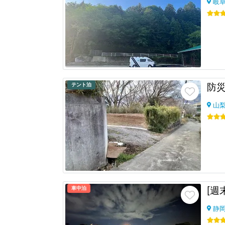
岐
テント泊
防
山
車中泊
静