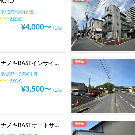
MOTO
手県
/
盛岡市東緑が丘
3.00
(
0
)
¥
4,000
〜
/1泊
車中泊
【エナノキBASEインサイド】アウトドア・車中泊デビュー大歓迎！！/NEW OPENにつき施設は新品です/BBQ/オフ会・貸し切りぜひご相談下さい！/恵那市ICからスグです！
阜県
/
恵那市長島町中野
3.00
(
0
)
¥
3,500
〜
/1泊
車中泊
【エナノキBASEオートサイト】アウトドア・車中泊デビュー大歓迎！！BBQ/オフ会・貸し切りぜひご相談下さい！/舗装駐車場併設のテント泊/恵那ICからスグ