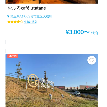
おふろcafé utatane
埼玉県
/
さいたま市北区大成町
4.16
(
159
)
¥
3,000
〜
/1泊
車中泊