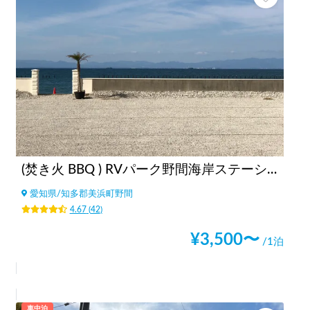
(焚き火 BBQ ) RVパーク野間海岸ステーション
愛知県
/
知多郡美浜町野間
4.67
(
42
)
¥
3,500
〜
/1泊
車中泊