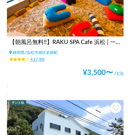
【朝風呂無料!!】RAKU SPA Cafe 浜松 | 一日中くつろげる/カフェ/コミック・雑誌読み放題/コワーキングスペース/浜松最大級タワーサウナ
静岡県
/
浜松市南区若林町
4.17
(
90
)
¥
3,500
〜
/1泊
テント泊