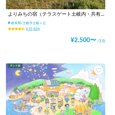
よりみちの宿（テラスゲート土岐内・共有駐車場） 🚙 C/I 15:00～ 🚙 C/O ～11:00 🚙
岐阜県
/
土岐市土岐ヶ丘
4.72
(
103
)
¥
2,500
〜
/1泊
テント泊