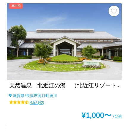
車中泊
天然温泉 北近江の湯 （北近江リゾート）
滋賀県
/
長浜市高月町唐川
4.57
(
42
)
¥
1,000
〜
/1泊