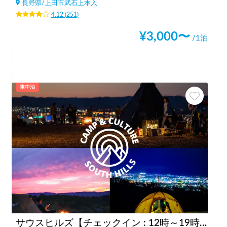
長野県
/
上田市武石上本入
4.12
(
251
)
¥
3,000
〜
/1泊
車中泊
サウスヒルズ【チェックイン : 12時～19時まで】