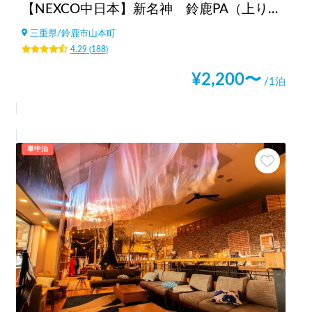
【NEXCO中日本】新名神 鈴鹿PA（上り）RVステーション鈴鹿※電源付き！
三重県
/
鈴鹿市山本町
4.29
(
188
)
¥
2,200
〜
/1泊
車中泊