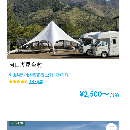
河口湖屋台村
山梨県
/
南都留郡富士河口湖町河口
4.47
(
58
)
¥
2,500
〜
/1泊
テント泊