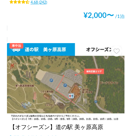
4.68
(
242
)
¥
2,000
〜
/1泊
車中泊
【オフシーズン】道の駅 美ヶ原高原