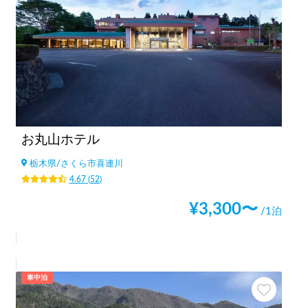
お丸山ホテル
栃木県
/
さくら市喜連川
4.67
(
52
)
¥
3,300
〜
/1泊
車中泊