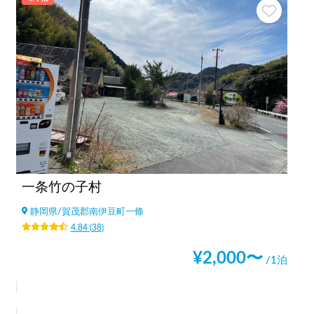
一条竹の子村
静岡県
/
賀茂郡南伊豆町一條
4.84
(
38
)
¥
2,000
〜
/1泊