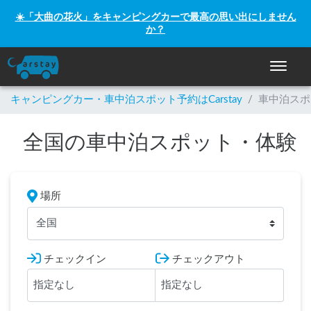
☀️「大曲の花火」をキャンピングカーで最高の思い出にしません
か？
ナビゲー
キャンピングカー・車中泊スポット予約はCarstay
/
車中泊スポ
全国の車中泊スポット・体験
場所
全国
チェックイン
チェックアウト