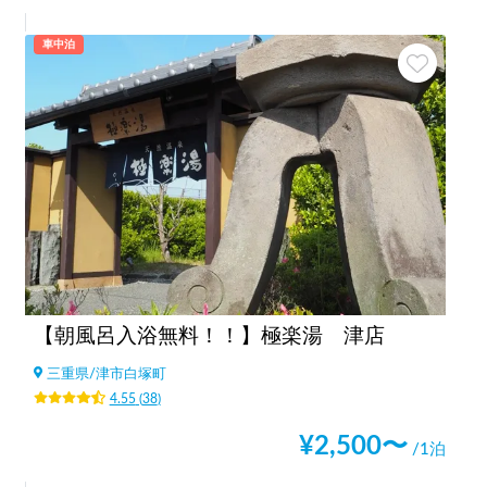
車中泊
【朝風呂入浴無料！！】極楽湯 津店
三重県
/
津市白塚町
4.55
(
38
)
¥
2,500
〜
/1泊