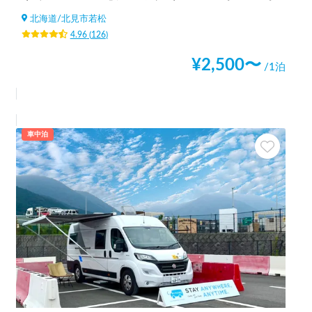
北海道
/
北見市若松
4.96
(
126
)
¥
2,500
〜
/1泊
車中泊