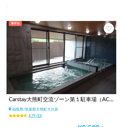
車中泊
Carstay大熊町交流ゾーン第１駐車場（AC電源、WiFi、温浴施設、コンビニ、飲食店街、コインランドリーすぐ）
福島県
/
双葉郡大熊町大川原
4.79
(
33
)