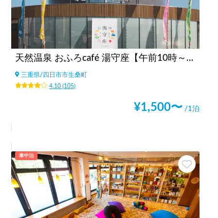
天然温泉 おふろcafé 湯守座【午前10時～翌9時まで利用可】
三重県
/
四日市市生桑町
4.10
(
105
)
¥
1,500
〜
/1泊
車中泊