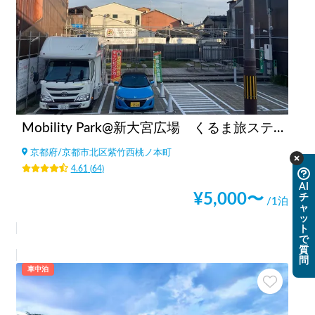
Mobility Park@新大宮広場 くるま旅ステーション by Van LIfe COYOTE
京都府
/
京都市北区紫竹西桃ノ本町
4.61
(
64
)
AI
¥
5,000
〜
チ
/1泊
ャ
ッ
ト
で
質
問
車中泊