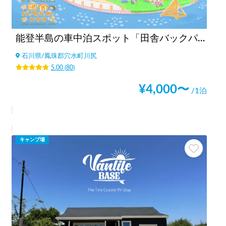
能登半島の車中泊スポット「田舎バックパッカーハウス Station 1」キャンピングカーだけでなく、ライダーのバイク旅人、チャリダー 自転車旅人、バックパッカーのテント泊もウェルカム！キャンピングカー素泊まりも可！夜中の予約も可能！
石川県
/
鳳珠郡穴水町川尻
5.00
(
80
)
¥
4,000
〜
/1泊
キャンプ場