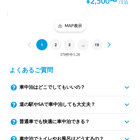
¥
2,500
〜
/1泊
MAP表示
Previous
1
2
3
...
19
Next
379件中1-20
よくあるご質問
車中泊はどこでしてもいいの？
道の駅やSAで車中泊しても大丈夫？
普通車でも快適に車中泊できる？
車中泊でトイレやお風呂はどうするの？