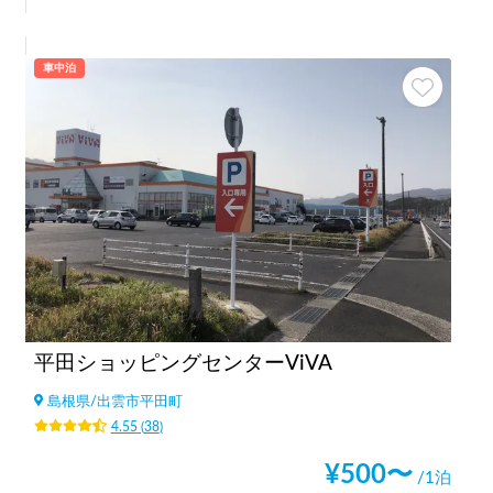
車中泊
平田ショッピングセンターViVA
島根県
/
出雲市平田町
4.55
(
38
)
¥
500
〜
/1泊