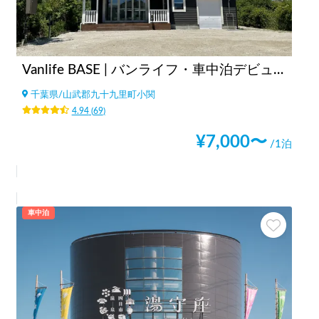
Vanlife BASE | バンライフ・車中泊デビューに！/焚き火・BBQ/co-living/貸し切り可/ペット大歓迎
千葉県
/
山武郡九十九里町小関
4.94
(
69
)
¥
7,000
〜
/1泊
車中泊