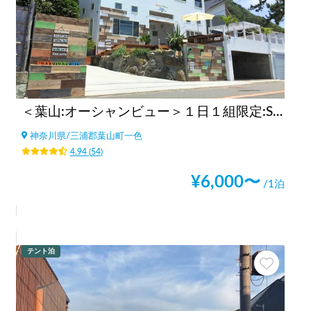
＜葉山:オーシャンビュー＞１日１組限定:Sunny Funny Days
神奈川県
/
三浦郡葉山町一色
4.94
(
54
)
¥
6,000
〜
/1泊
テント泊