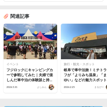
関連記事
イベント
旅行・観光・スポット
フジロックにキャンピングカ
岐阜で車中泊旅！ミチトラ
ーで参戦してみた｜夫婦で楽
フが「よりみち温泉」「ま
しんだ車中泊の体験談と持ち
ゆい」などの魅力スポット
物まとめ
体験してきた（「テラスゲ
2026.5.31
よしみん
2026.2.25
まるぴー
ト土岐」施設紹介編）