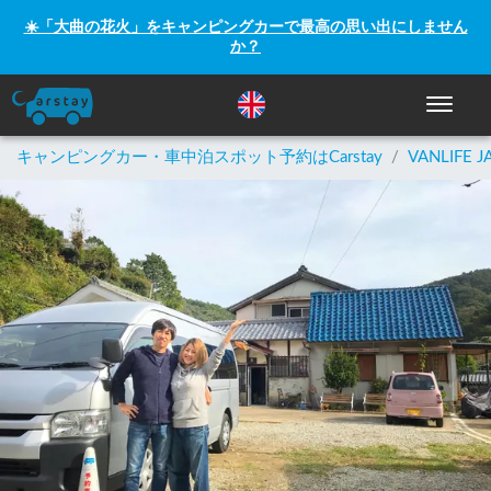
☀️「大曲の花火」をキャンピングカーで最高の思い出にしません
か？
ナビゲー
キャンピングカー・車中泊スポット予約はCarstay
/
VANLIFE J