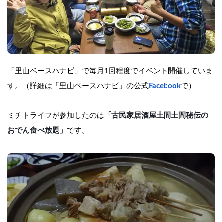
「里山ベースハナビ」で毎月1回程度でイベント開催していま
す。（詳細は
「里山ベースハナビ」の公式
Facebook
で）
ミチトライフが参加したのは
「
古民家居酒屋土間土間秘伝の
おでん食べ放題
」
です。