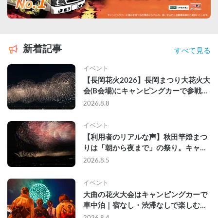
新着記事
すべて見る
イベント
【長岡花火2026】長岡まつり大花火大
会(B会場)にキャンピングカーで参戦し
て、長岡駅前で車中泊してきた
2026.8.8
イベント
【利用者のリアルな声】秋田竿燈まつ
りは「朝から夜まで」の祭り。キャン
ピングカーで行った2組の記録
2026.8.5
イベント
大曲の花火大会はキャンピングカーで
車中泊｜宿なし・渋滞なしで楽しむ
2026年完全ガイド
2026.8.4