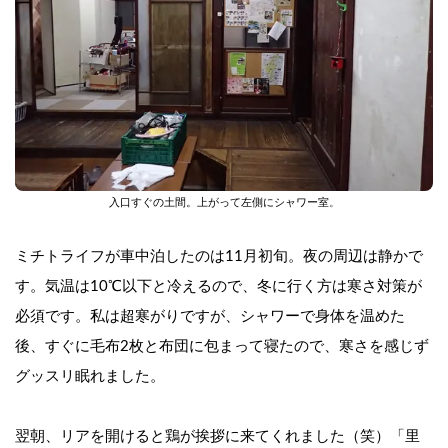
入口すぐの土間。上がって左側にシャワー室
。
ミチトライフが車中泊したのは11月初旬。夜の周辺は静かで
す。気温は10℃以下と冷えるので、冬に行く方は寒さ対策が
必須です。私は超寒がりですが、シャワーで身体を温めた
後、すぐに毛布2枚と布団に包まって寝たので、寒さを感じず
グッスリ眠れました。
翌朝、リアを開けると鶏が挨拶に来てくれました（笑）
「里