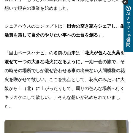
想いで現在の事業を始めました。
AI
チ
ャ
シェアハウスのコンセプトは「
田舎の空き家をシェアし、生
ッ
ト
活費を落して自分のやりたい事への土台を創る
」。
で
質
問
「里山ベースハナビ」の名前の由来は「
花火が色んな火薬を
混ぜて一つの大きな花火になるように、
一期一会の旅で、そ
の時その場所でしか混ぜ合わせる事の出来ない人間模様の花
火を咲かせて欲しい
。ここを拠点として、
花火のみたいに大
阪から上（北）に上がったりして、周りの色んな場所へ行く
キッカケにして欲しい。」そんな想いが込められていまし
た。